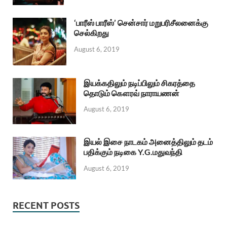
‘பாரீஸ் பாரீஸ்’ சென்சார் மறுபரிசீலனைக்கு
செல்கிறது
August 6, 2019
இயக்கதிலும் நடிப்பிலும் சிகரத்தை
தொடும் கௌரவ் நாராயணன்
August 6, 2019
இயல் இசை நாடகம் அனைத்திலும் தடம்
பதிக்கும் நடிகை Y.G.மதுவந்தி
August 6, 2019
RECENT POSTS