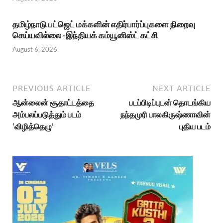
தமிழ்நாடு பட்ஜெட் மக்களின் எதிர்பார்ப்புகளை நிறைவு
செய்யவில்லை -இந்தியக் கம்யூனிஸ்ட் கட்சி
August 6, 2026
PREVIOUS ARTICLE
NEXT ARTICLE
ஆன்லைன் சூதாட்டத்தை
படப்பிடிப்புடன் தொடங்கிய
அம்பலப்படுத்தும் படம்
நந்தமுரி பாலகிருஷ்ணாவின்
‘விழித்தெழு’
புதிய படம்