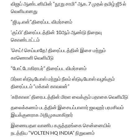
விஜய் ஆண்டனியின் “நூறு சாமி” ஆக. 7 முதல் தமிழ் ஜீ5 ல்
வெளியானது
“ஜி.டி.என்”.திரைப்பட விமர்சனம்
‘குப்பி’ திரைப்படத்தின் 10ஆம் ஆண்டு நிறைவு
கொண்டாட்டம்
‘செய்! செய்யாதே! திரைப்படத்தின் இசை மற்றும்
காணொளி வெளியீடு
“போட்டோகிராபர்” திரைப்பட விமர்சனம்
பிர்லா ஸ்டுடியோஸ் மற்றும் நீலம் ஸ்டுடியோஸ் வழங்கும்
திரைப்படம் “மக்கள் காவலன்”
‘கரிகாலா’ திரைபடத்தின் மிரள வைக்கும் பதாகை வெளியீடு
தலைக்கணம் படத்தின் இசையப்பாளார் ஜவஹர் பரமசிவம்
இயக்குனராக அறிமுகமாகிறார்
இணையதள வாணிப கருத்தரங்கை சென்னையில்
நடத்திய “VOLTEN HQ INDIA” நிறுவனம்