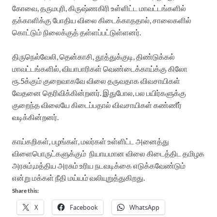
கோவை, தருமபுரி, கிருஷ்ணகிரி உள்ளிட்ட மாவட்டங்களில்
தக்காளிக்கு போதிய விலை கிடைக்காததால், சாலைகளில்
கொட்டும் நிலைக்குத் தள்ளப்பட்டுள்ளனர்.
திருநெல்வேலி, தென்காசி, தூத்துக்குடி, திண்டுக்கல்
மாவட்டங்களில், வியாபாரிகள் வெண்டைக்காய்க்கு கிலோ
ரூ.5க்கும் குறைவாகவே விலை தருவதாக விவசாயிகள்
வேதனை தெரிவிக்கின்றனர். இதுபோல, பல பயிர்களுக்கு
குறைந்த விலையே கிடைப்பதால் விவசாயிகள் கண்ணீர்
வடிக்கின்றனர்.
காய்கறிகள், பழங்கள், மலர்கள் உள்ளிட்ட அனைத்து
விளைபொருட்களுக்கும் நியாயமான விலை கிடைத்திட தமிழக
அரசும்,மத்திய அரசும் உரிய நடவடிக்கை எடுக்கவேண்டும்
என்று மக்கள் நீதி மய்யம் வலியுறுத்துகிறது.
Share this:
X
Facebook
WhatsApp