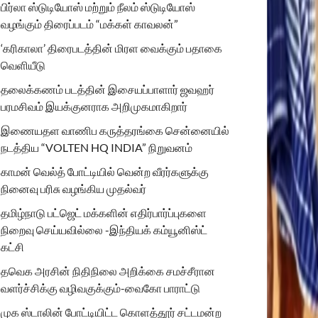
பிர்லா ஸ்டுடியோஸ் மற்றும் நீலம் ஸ்டுடியோஸ்
வழங்கும் திரைப்படம் “மக்கள் காவலன்”
‘கரிகாலா’ திரைபடத்தின் மிரள வைக்கும் பதாகை
வெளியீடு
தலைக்கணம் படத்தின் இசையப்பாளார் ஜவஹர்
பரமசிவம் இயக்குனராக அறிமுகமாகிறார்
இணையதள வாணிப கருத்தரங்கை சென்னையில்
நடத்திய “VOLTEN HQ INDIA” நிறுவனம்
காமன் வெல்த் போட்டியில் வென்ற வீரர்களுக்கு
நினைவு பரிசு வழங்கிய முதல்வர்
தமிழ்நாடு பட்ஜெட் மக்களின் எதிர்பார்ப்புகளை
நிறைவு செய்யவில்லை -இந்தியக் கம்யூனிஸ்ட்
கட்சி
தவெக அரசின் நிதிநிலை அறிக்கை சமச்சீரான
வளர்ச்சிக்கு வழிவகுக்கும்-வைகோ பாராட்டு
முக ஸ்டாலின் போட்டியிட்ட கொளத்தூர் சட்டமன்ற