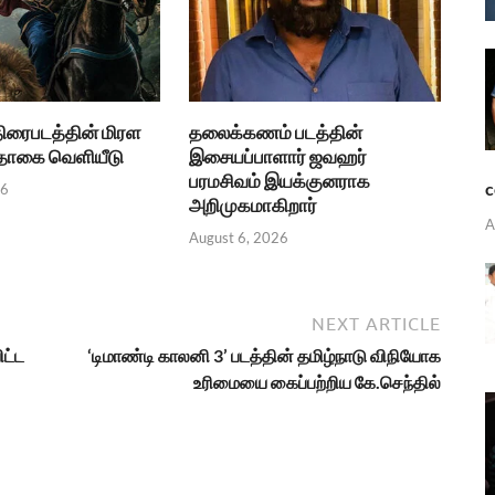
திரைபடத்தின் மிரள
தலைக்கணம் படத்தின்
பதாகை வெளியீடு
இசையப்பாளார் ஜவஹர்
பரமசிவம் இயக்குனராக
c
26
அறிமுகமாகிறார்
A
August 6, 2026
NEXT ARTICLE
ட்ட
‘டிமாண்டி காலனி 3’ படத்தின் தமிழ்நாடு விநியோக
உரிமையை கைப்பற்றிய கே.செந்தில்