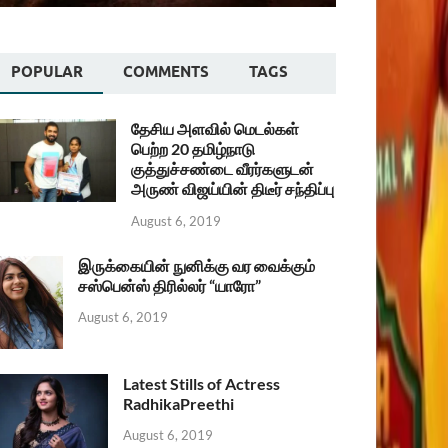
POPULAR
COMMENTS
TAGS
தேசிய அளவில் மெடல்கள்
பெற்ற 20 தமிழ்நாடு
குத்துச்சண்டை வீரர்களுடன்
அருண் விஜய்யின் திடீர் சந்திப்பு
August 6, 2019
இருக்கையின் நுனிக்கு வர வைக்கும்
சஸ்பென்ஸ் திரில்லர் “யாரோ”
August 6, 2019
Latest Stills of Actress
RadhikaPreethi
August 6, 2019