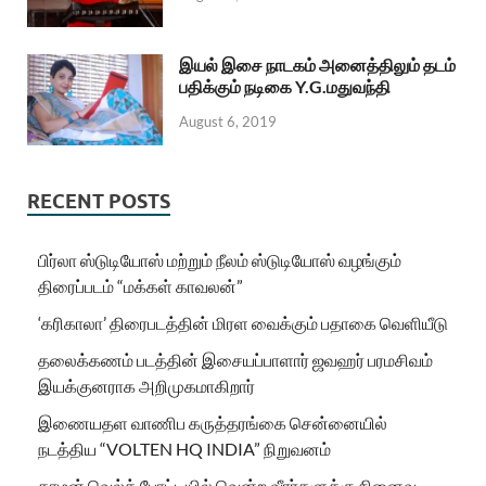
இயல் இசை நாடகம் அனைத்திலும் தடம்
பதிக்கும் நடிகை Y.G.மதுவந்தி
August 6, 2019
RECENT POSTS
பிர்லா ஸ்டுடியோஸ் மற்றும் நீலம் ஸ்டுடியோஸ் வழங்கும்
திரைப்படம் “மக்கள் காவலன்”
‘கரிகாலா’ திரைபடத்தின் மிரள வைக்கும் பதாகை வெளியீடு
தலைக்கணம் படத்தின் இசையப்பாளார் ஜவஹர் பரமசிவம்
இயக்குனராக அறிமுகமாகிறார்
இணையதள வாணிப கருத்தரங்கை சென்னையில்
நடத்திய “VOLTEN HQ INDIA” நிறுவனம்
காமன் வெல்த் போட்டியில் வென்ற வீரர்களுக்கு நினைவு