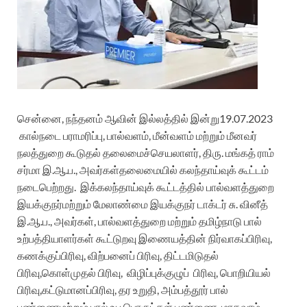
சென்னை
,
நந்தனம்
ஆவின்
இல்லத்தில்
இன்று
19.07.2023
கால்நடை
பராமரிப்பு
,
பால்வளம்
,
மீன்வளம்
மற்றும்
மீனவர்
நலத்துறை
கூடுதல்
தலைமைச்
செயலாளர்
,
திரு
.
மங்கத்
ராம்
சர்மா
இ
.
ஆ.ப
.,
அவர்கள்
தலைமையில்
கலந்தாய்வுக்
கூட்டம்
நடைபெற்றது
.
இக்கலந்தாய்வுக்
கூட்டத்தில்
பால்வளத்துறை
இயக்குநர்
மற்றும்
மேலாண்மை
இயக்குநர்
டாக்டர்
சு
.
வினீத்
இ.ஆ.ப
.,
அவர்கள்
,
பால்வளத்துறை
மற்றும்
தமிழ்நாடு
பால்
உற்பத்தியாளர்கள்
கூட்டுறவு
இணையத்தின
ந
ிர்வாகப்
பிரிவு
,
கணக்குப்பிரிவு
,
விற்பனை
ப்
பிரிவு
,
திட்டமிடுதல்
பிரிவு
,
கொள்முதல்
பிரிவு
,
விழிப்புக்குழுப்
பிரிவு
,
பொறியியல்
பிரிவு
,
கட்டுமானப்பிரிவு
,
தர
உறுதி
,
அம்பத்தூர்
பால்
பண்ணை
மற்றும்
பால்
உப
பொருட்கள்
பண்ணை
,
மாதவரம்