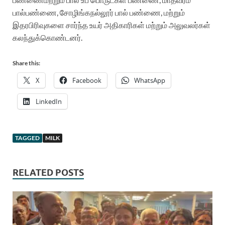
பால்
பண்ணை
,
சோழிங்கநல்லூர்
பால்
பண்ணை
,
மற்றும்
இதர
பிரிவுகளை
சார்ந்த
உயர்
அதிகாரிகள்
மற்றும்
அலுவலர்கள்
கலந்துக்கொண்டனர்
.
Share this:
X
Facebook
WhatsApp
LinkedIn
TAGGED
MILK
RELATED POSTS