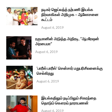
நடிகர் ஜெய்வந்த் நற்பணி இயக்க
நிர்வாகிகள் அறிமுக – ஆலோசனை
கூட்டம்
August 6, 2019
ரகுமானின் அடுத்த அதிரடி, “ஆபரேஷன்
அரபைமா”
August 6, 2019
‘பாரீஸ் பாரீஸ்’ சென்சார் மறுபரிசீலனைக்கு
செல்கிறது
August 6, 2019
இயக்கதிலும் நடிப்பிலும் சிகரத்தை
தொடும் கௌரவ் நாராயணன்
August 6, 2019