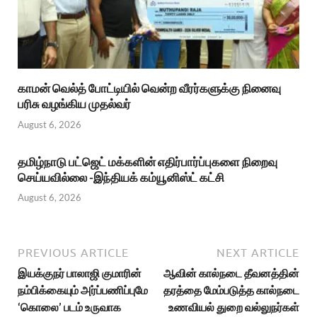
காமன் வெல்த் போட்டியில் வென்ற வீரர்களுக்கு நினைவு
பரிசு வழங்கிய முதல்வர்
August 6, 2026
தமிழ்நாடு பட்ஜெட் மக்களின் எதிர்பார்ப்புகளை நிறைவு
செய்யவில்லை -இந்தியக் கம்யூனிஸ்ட் கட்சி
August 6, 2026
PREVIOUS ARTICLE
NEXT ARTICLE
இயக்குநர் பாலாஜி குமாரின்
ஆவின் கால்நடை தீவனத்தின்
நம்பிக்கையும் அர்ப்பணிப்புமே
தரத்தை மேம்படுத்த கால்நடை
‘கொலை’ படம் உருவாக
உணவியல் துறை வல்லுநர்கள்