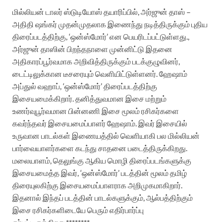
மில்லியன் டாலர் ஸ்டுடியோஸ் தயாரிப்பில், அர்ஜுன் தாஸ் –
அதிதி ஷங்கர் முதன்முதலாக இணைந்து நடித்திருக்கும் புதிய
திரைப்படத்திற்கு, ‘ஒன்ஸ்மோர்’ என பெயரிடப்பட்டுள்ளது.,
அர்ஜுன் தாஸின் பிறந்தநாளை முன்னிட்டு இதனை
அதிகாரப்பூர்வமாக அறிவித்திருக்கும் படக்குழுவினர்,
டைட்டிலுக்கான டீசரையும் வெளியிட்டுள்ளனர்.
ஹேஷாம்
அப்துல் வஹாப், ‘ஒன்ஸ்மோர்’ திரைப்படத்திற்கு
இசையமைக்கிறார். தனித்துவமான இசை மற்றும்
உணர்வுபூர்வமான பின்னணி இசை மூலம் ரசிகர்களை
கவர்ந்தவர் இசையமைப்பாளர் ஹேஷாம். இவர் இசையில்
உருவான பாடல்கள் இணையத்தில் வெளியாகி பல மில்லியன்
பார்வையாளர்களை கடந்து சாதனை படைத்திருக்கிறது.
மலையாளம், தெலுங்கு ஆகிய மொழி திரைப்படங்களுக்கு
இசையமைத்த இவர், ‘ஒன்ஸ்மோர்’ படத்தின் மூலம் தமிழ்
திரையுலகிற்கு இசையமைப்பாளராக அறிமுகமாகிறார்.
இதனால் இந்தப் படத்தின் பாடல்களுக்கும், ஆல்பத்திற்கும்
இசை ரசிகர்களிடையே பெரும் எதிர்பார்ப்பு