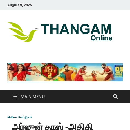
August 9, 2026
T
online
news
On
portal
MAIN MENU
சினிமா செய்திகள்
அர்ஜுன் தாஸ் -அதிதி