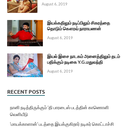
August 6, 2019
இயக்கதிலும் நடிப்பிலும் சிகரத்தை
தொடும் கௌரவ் நாராயணன்
August 6, 2019
இயல் இசை நாடகம் அனைத்திலும் தடம்
பதிக்கும் நடிகை Y.G.மதுவந்தி
August 6, 2019
RECENT POSTS
நானி நடித்திருக்கும் ‘தி பாரடைஸ் படத்தின் காணொளி
வெளியீடு
‘மாயக்காளான்’ படத்தை இயக்குகிறார் நடிகர் கொட்டாச்சி