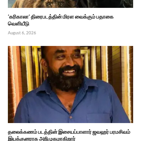
‘கரிகாலா’ திரைபடத்தின் மிரள வைக்கும் பதாகை
வெளியீடு
August 6, 2026
தலைக்கணம் படத்தின் இசையப்பாளார் ஜவஹர் பரமசிவம்
இயக்குனராக அறிமுகமாகிறார்