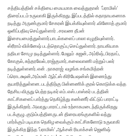
சத்தியத்தின் சக்தியை மையமாக வைத்துதான்
‘ப்ராமிஸ்’
திரைப்படம் உருவாகி இருக்கிறது. இப்படத்தில் கதாநாயகனாக
நடித்து அருண்குமார் சேகரன் இயக்கியுள்ளார் .வினோத் குமார்
ஒளிப்பதிவு செய்துள்ளார் .
சரவண தீபன்
இசையமைத்துள்ளார்.பாடல்களைப் பாலா எழுதியுள்ளார்.
ஸ்ரீராம் விக்னேஷ் படத்தொகுப்பு செய்துள்ளார். நாயகியாக
நதியா சோமு நடித்துள்ளார். மேலும்
சுஜன், அம்ரிஷ், பிரதாப்,
கோகுல், சுந்தரவேல், ராஜ்குமார், கலைவாணி மற்றும் பலர்
நடித்துள்ளனர். என் . நாகராஜ்
வழங்க சங்கமித்ரன்
ப்ரொடக்ஷன்,அம்மன் ஆர்ட்ஸ் கிரியேஷன்ஸ் இணைந்து
தயாரித்துள்ளன.
படத்திற்கு பின்னணிக் குரல் கொடுக்க வந்த
தேசிய விருது பெற்ற நடிகர் எம். எஸ். பாஸ்கர் படத்தின்
காட்சிகளைப் பார்த்து நெகிழ்ந்து கண்ணீர் விட்டுப் பாராட்டி
இருக்கிறார். அவரது பாராட்டால் உற்சாகமடைந்திருக்கிறது
படக்குழு. குடும்பத்தினருடன் திரையரங்குகளில் வந்து
பார்க்கும் படியாக நெகிழ வைக்கும் காட்சிகளோடு உருவாகி
இருக்கிற இந்த ‘ப்ராமிஸ்’ ,ஆக்சன் ரியாக்சன் ஜெனிஷ்