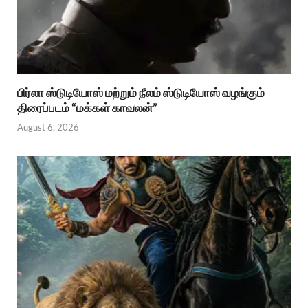
பிர்லா ஸ்டுடியோஸ் மற்றும் நீலம் ஸ்டுடியோஸ் வழங்கும்
திரைப்படம் “மக்கள் காவலன்”
August 6, 2026