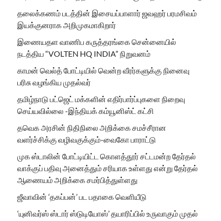
தலைக்கணம் படத்தின் இசையப்பாளார் ஜவஹர் பரமசிவம்
இயக்குனராக அறிமுகமாகிறார்
இணையதள வாணிப கருத்தரங்கை சென்னையில்
நடத்திய “VOLTEN HQ INDIA” நிறுவனம்
காமன் வெல்த் போட்டியில் வென்ற வீரர்களுக்கு நினைவு
பரிசு வழங்கிய முதல்வர்
தமிழ்நாடு பட்ஜெட் மக்களின் எதிர்பார்ப்புகளை நிறைவு
செய்யவில்லை -இந்தியக் கம்யூனிஸ்ட் கட்சி
தவெக அரசின் நிதிநிலை அறிக்கை சமச்சீரான
வளர்ச்சிக்கு வழிவகுக்கும்-வைகோ பாராட்டு
முக ஸ்டாலின் போட்டியிட்ட கொளத்தூர் சட்டமன்ற தேர்தல்
வாக்குப் பதிவு அனைத்தும் சரியாக உள்ளது என்று தேர்தல்
ஆணையம் அறிக்கை சமர்பித்துள்ளது
ஜீவாவின் ‘தகப்பன்’ பட பதாகை வெளியீடு
‘யுனிவர்ஸ் ஸ்டார் ஸ்டுடியோஸ்’ தயாரிப்பில் உருவாகும் முதல்