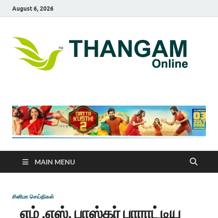
August 6, 2026
T
online
news
On
portal
MAIN MENU
சினிமா செய்திகள்
எம் .எஸ். பாஸ்கர் பாராட்டிய