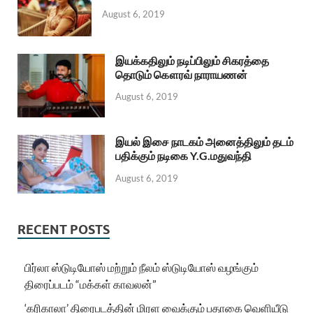
August 6, 2019
இயக்கதிலும் நடிப்பிலும் சிகரத்தை
தொடும் கௌரவ் நாராயணன்
August 6, 2019
இயல் இசை நாடகம் அனைத்திலும் தடம்
பதிக்கும் நடிகை Y.G.மதுவந்தி
August 6, 2019
RECENT POSTS
பிர்லா ஸ்டுடியோஸ் மற்றும் நீலம் ஸ்டுடியோஸ் வழங்கும்
திரைப்படம் “மக்கள் காவலன்”
‘கரிகாலா’ திரைபடத்தின் மிரள வைக்கும் பதாகை வெளியீடு