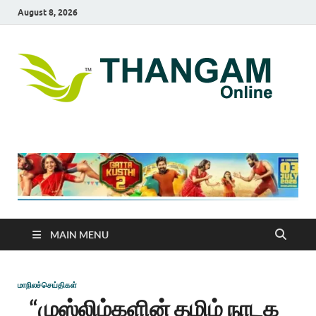
August 8, 2026
T
online
news
On
portal
MAIN MENU
மாநிலச்செய்திகள்
“முஸ்லிம்களின் தமிழ் நாடக