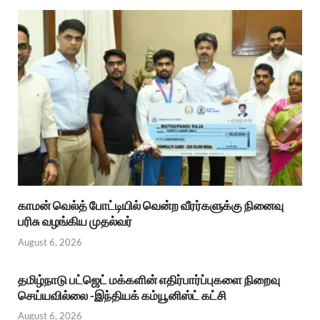
காமன் வெல்த் போட்டியில் வென்ற வீரர்களுக்கு நினைவு
பரிசு வழங்கிய முதல்வர்
August 6, 2026
தமிழ்நாடு பட்ஜெட் மக்களின் எதிர்பார்ப்புகளை நிறைவு
செய்யவில்லை -இந்தியக் கம்யூனிஸ்ட் கட்சி
August 6, 2026