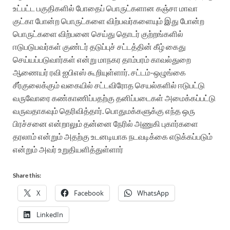
உட்பட்ட பகுதிகளில் போதைப் பொருட்களான கஞ்சா மாவா
குட்கா போன்ற பொருட்களை விற்பவர்களையும் இது போன்ற
பொருட்களை விற்பனை செய்து தொடர் குற்றங்களில்
ஈடுபடுபவர்கள் குண்டர் தடுப்புச் சட்டத்தின் கீழ் கைது
செய்யப்படுவார்கள் என்று மாநகர தாம்பரம் காவல்துறை
ஆணையர் ரவி ஐபிஎஸ்
கூறியுள்ளார்.
சட்டம்-ஒழுங்கை
சீர்குலைக்கும் வகையில் சட்டவிரோத செயல்களில் ஈடுபட்டு
வருவோரை கண்காணிப்பதற்கு தனிப்படைகள் அமைக்கப்பட்டு
வருவதாகவும் தெரிவித்தார்.
பொதுமக்களுக்கு எந்த ஒரு
பிரச்சனை என்றாலும் தன்னை நேரில் அணுகி புகார்களை
தரலாம் என்றும் அதற்கு உடனடியாக நடவடிக்கை எடுக்கப்படும்
என்றும் அவர் உறுதியளித்துள்ளார்
Share this:
X
Facebook
WhatsApp
LinkedIn