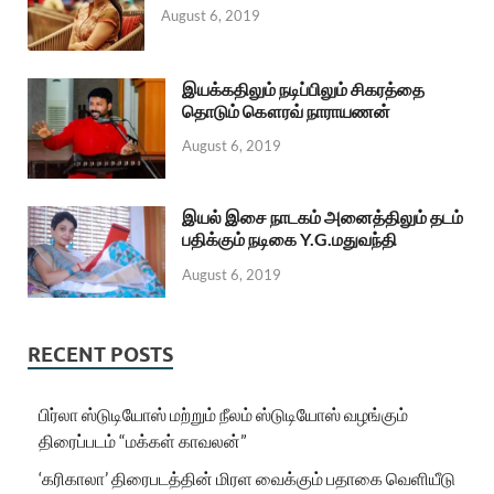
August 6, 2019
இயக்கதிலும் நடிப்பிலும் சிகரத்தை
தொடும் கௌரவ் நாராயணன்
August 6, 2019
இயல் இசை நாடகம் அனைத்திலும் தடம்
பதிக்கும் நடிகை Y.G.மதுவந்தி
August 6, 2019
RECENT POSTS
பிர்லா ஸ்டுடியோஸ் மற்றும் நீலம் ஸ்டுடியோஸ் வழங்கும்
திரைப்படம் “மக்கள் காவலன்”
‘கரிகாலா’ திரைபடத்தின் மிரள வைக்கும் பதாகை வெளியீடு