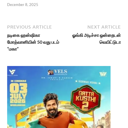
December 8, 2025
PREVIOUS ARTICLE
NEXT ARTICLE
நடிகை ஹன்ஷிகா
ஓங்கி அடிச்சா ஒன்றைடன்
மோத்வானியின் 50 வது படம்
வெயிட்டுடா
“மகா”