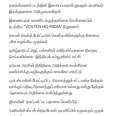
தலைக்கணம் படத்தின் இசையப்பாளார் ஜவஹர் பரமசிவம்
இயக்குனராக அறிமுகமாகிறார்
இணையதள வாணிப கருத்தரங்கை சென்னையில்
நடத்திய “VOLTEN HQ INDIA” நிறுவனம்
காமன் வெல்த் போட்டியில் வென்ற வீரர்களுக்கு நினைவு
பரிசு வழங்கிய முதல்வர்
தமிழ்நாடு பட்ஜெட் மக்களின் எதிர்பார்ப்புகளை நிறைவு
செய்யவில்லை -இந்தியக் கம்யூனிஸ்ட் கட்சி
தவெக அரசின் நிதிநிலை அறிக்கை சமச்சீரான
வளர்ச்சிக்கு வழிவகுக்கும்-வைகோ பாராட்டு
முக ஸ்டாலின் போட்டியிட்ட கொளத்தூர் சட்டமன்ற தேர்தல்
வாக்குப் பதிவு அனைத்தும் சரியாக உள்ளது என்று தேர்தல்
ஆணையம் அறிக்கை சமர்பித்துள்ளது
ஜீவாவின் ‘தகப்பன்’ பட பதாகை வெளியீடு
‘யுனிவர்ஸ் ஸ்டார் ஸ்டுடியோஸ்’ தயாரிப்பில் உருவாகும் முதல்