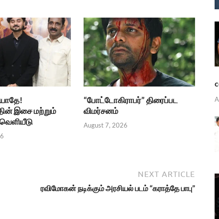
c
்யாதே!
“போட்டோகிராபர்” திரைப்பட
A
தின் இசை மற்றும்
விமர்சனம்
ெளியீடு
August 7, 2026
26
NEXT ARTICLE
ரவிமோகன் நடிக்கும் அரசியல் படம் “கராத்தே பாபு”