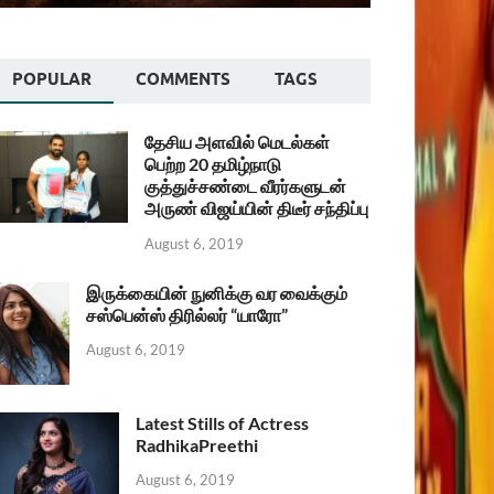
POPULAR
COMMENTS
TAGS
தேசிய அளவில் மெடல்கள்
பெற்ற 20 தமிழ்நாடு
குத்துச்சண்டை வீரர்களுடன்
அருண் விஜய்யின் திடீர் சந்திப்பு
August 6, 2019
இருக்கையின் நுனிக்கு வர வைக்கும்
சஸ்பென்ஸ் திரில்லர் “யாரோ”
August 6, 2019
Latest Stills of Actress
RadhikaPreethi
August 6, 2019