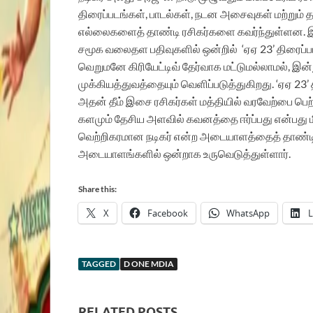
திரைப்படங்கள், பாடல்கள், நடன அசைவுகள் மற்றும்
எல்லைகளைத் தாண்டி ரசிகர்களை கவர்ந்துள்ளன. இத
சமூக வலைதள பதிவுகளில் ஒன்றில்
‘ஏஏ 23’ திரைப
வெறுமனே கிரியேட்டிவ் தேர்வாக மட்டுமல்லாமல், இன்ற
முக்கியத்துவத்தையும் வெளிப்படுத்துகிறது. ‘ஏஏ 23’
அதன் தீம் இசை ரசிகர்கள் மத்தியில் வரவேற்பை பெ
களமும் தேசிய அளவில் கவனத்தை ஈர்ப்பது என்பது மிக
வெற்றிகரமான நடிகர் என்ற அடையாளத்தைத் தாண்டி
அடையாளங்களில் ஒன்றாக உருவெடுத்துள்ளார்.
Share this:
X
Facebook
WhatsApp
L
TAGGED
D ONE MDIA
RELATED POSTS