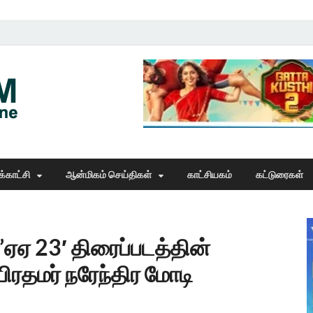
Thangam Online
online news portal
்காட்சி
ஆன்மிகம் செய்திகள்
காட்சியகம்
கட்டுரைகள்
’ஏஏ 23′ திரைப்படத்தின்
ரதமர் நரேந்திர மோடி