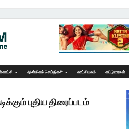
Thangam Online
online news portal
்காட்சி
ஆன்மிகம் செய்திகள்
காட்சியகம்
கட்டுரைகள்
டிக்கும் புதிய திரைப்படம்