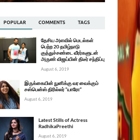
POPULAR
COMMENTS
TAGS
தேசிய அளவில் மெடல்கள்
பெற்ற 20 தமிழ்நாடு
குத்துச்சண்டை வீரர்களுடன்
அருண் விஜய்யின் திடீர் சந்திப்பு
August 6, 2019
இருக்கையின் நுனிக்கு வர வைக்கும்
சஸ்பென்ஸ் திரில்லர் “யாரோ”
August 6, 2019
Latest Stills of Actress
RadhikaPreethi
August 6, 2019