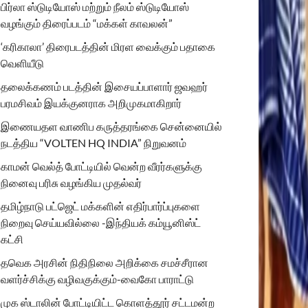
பிர்லா ஸ்டுடியோஸ் மற்றும் நீலம் ஸ்டுடியோஸ்
வழங்கும் திரைப்படம் “மக்கள் காவலன்”
‘கரிகாலா’ திரைபடத்தின் மிரள வைக்கும் பதாகை
வெளியீடு
தலைக்கணம் படத்தின் இசையப்பாளார் ஜவஹர்
பரமசிவம் இயக்குனராக அறிமுகமாகிறார்
இணையதள வாணிப கருத்தரங்கை சென்னையில்
நடத்திய “VOLTEN HQ INDIA” நிறுவனம்
காமன் வெல்த் போட்டியில் வென்ற வீரர்களுக்கு
நினைவு பரிசு வழங்கிய முதல்வர்
தமிழ்நாடு பட்ஜெட் மக்களின் எதிர்பார்ப்புகளை
நிறைவு செய்யவில்லை -இந்தியக் கம்யூனிஸ்ட்
கட்சி
தவெக அரசின் நிதிநிலை அறிக்கை சமச்சீரான
வளர்ச்சிக்கு வழிவகுக்கும்-வைகோ பாராட்டு
முக ஸ்டாலின் போட்டியிட்ட கொளத்தூர் சட்டமன்ற