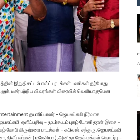
c
A
 படத்தின் இறுதிகட்ட போஸ்ட் புரடக்சன் பணிகள் தற்போது
் லுக், டீசர் பற்றிய விவரங்கள் விரைவில் வெளியாகுமென
 Entertainment
தயாரிப்பாளர் – ஜெயலட்சுமி
நிர்வாக
ஜெயலட்சுமி
ஒளிப்பதிவு – மூடர்கூடம் புகழ் டோனி ஜான்
இசை –
புகழ் கோபி கிருஷ்ணா
பாடல்கள் – கபிலன், சந்துரு, ஜெயலட்சுமி
ா, திலீப் வர்மன் ( மலேசியா ), அனிதா ஷேக்
மக்கள் தொடர்பு –