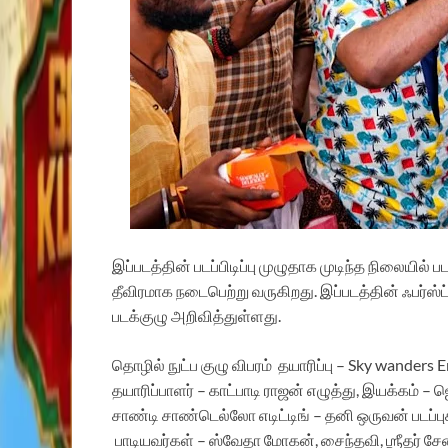
இப்படத்தின் படப்பிடிப்பு முழுதாக முடிந்த நிலையில்
தீவிரமாக நடைபெற்று வருகிறது. இப்படத்தின் ஃபர்ஸ்ட
படக்குழு அறிவித்துள்ளது.
தொழில் நுட்ப குழு விபரம்
தயாரிப்பு – Sky wanders
தயாரிப்பாளர் – காட்பாடி ராஜன்
எழுத்து, இயக்கம் – 
சாண்டி சாண்டெல்லோ
எடிட்டிங் – தனி ஒருவன் படப்
பாடியவர்கள் – ஸ்வேதா மோகன், சைந்தவி, ஶ்ரீதர் சேன