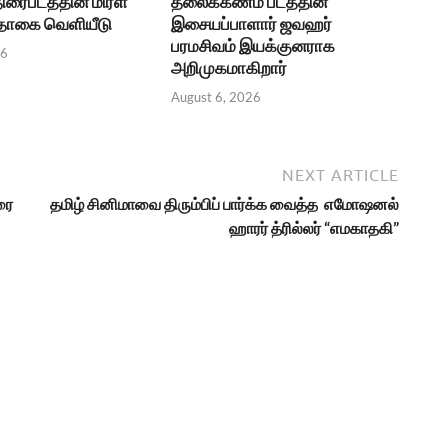
திரைபடத்தின் மிரள
தலைக்கணம் படத்தின்
பதாகை வெளியீடு
இசையப்பாளார் ஜவஹர்
பரமசிவம் இயக்குனராக
26
அறிமுகமாகிறார்
August 6, 2026
NEXT ARTICLE
ரை
தமிழ் சினிமாவை திரும்பிப் பார்க்க வைத்த எமோஷனல்
ஹாரர் த்ரில்லர் “எமகாதகி”