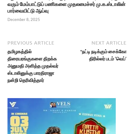
வரும் மேம்பாட்டுப் பணிகளை முதலமைச்சர் மு.க.ஸ்டாலின்
பார்வையிட்டு ஆய்வு
December 8, 2025
PREVIOUS ARTICLE
NEXT ARTICLE
தமிழகத்தில்
*நட்டி நடிக்கும் சைக்கோ
திரையரங்குகளை திறக்க
திரில்லர் படம் ‘வெப்’
அனுமதி அளித்த முதல்வர்
ஸ்டாலினுக்கு பாரதிராஜா
நன்றி தெரிவித்தார்