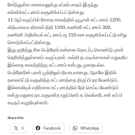
சேர்ந்துள்ள மாணவனுக்கு ஏப்ரல் மாதம் இருந்து
கல்விக்கட்டணம் வசூலிக்கப்பட்டுள்ளது.
11 ஆம் வகுப்பில் சேராத காலத்தில் டியூசன் கட்டணம் 1200,
வித்யாலயா விகாஸ் நிதி 1500, கணினி கட்டணம் 300,
கணினி அறிவியல் கட்டணம் ரூ 150 என வசூலிக்கப்பட்டு ரசீது
கொடுக்கப்பட்டுள்ளது.
இது குறித்து சில பெற்றோர் என்னை தொடர்பு கொண்டு புகார்
தெரிவித்துள்ளனர். வகுப்புகள் , கல்வி நடவடிக்கைகள் எதுவுமே
இல்லாத காலத்திற்கு கட்டணம் என்பது முறையல்ல.
பெற்றோரின் புகார் முற்றிலும் நியாயமானது. ஆகவே இதில்
தலையிட்டு வசூலித்த கட்டணத்தை திருப்பி தர வேண்டும்,
இல்லாவிடில் எதிர்கால கட்டணத்தில் நேர் செய்ய வேண்டும்
என்று மதுரை நாடாளுமன்ற உறுப்பினர் சு. வெங்கடேசன் எம் பி
கடிதம் எழுதியுள்ளார்.
Share this:
X
Facebook
WhatsApp