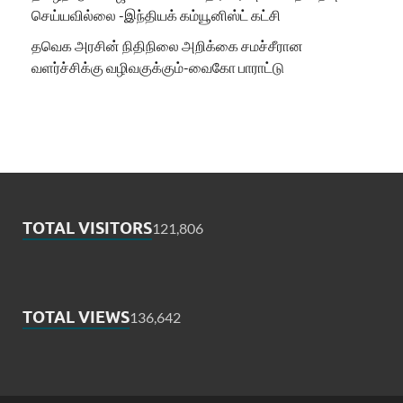
செய்யவில்லை -இந்தியக் கம்யூனிஸ்ட் கட்சி
தவெக அரசின் நிதிநிலை அறிக்கை சமச்சீரான
வளர்ச்சிக்கு வழிவகுக்கும்-வைகோ பாராட்டு
TOTAL VISITORS
121,806
TOTAL VIEWS
136,642