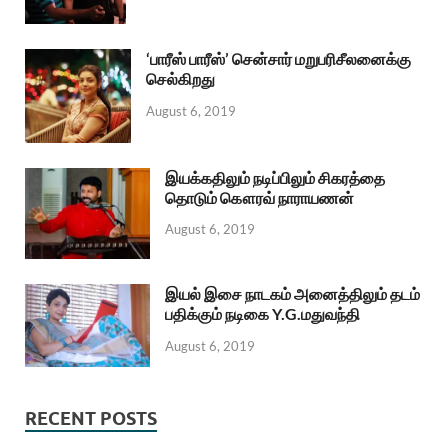
‘பாரீஸ் பாரீஸ்’ சென்சார் மறுபரிசீலனைக்கு
செல்கிறது
August 6, 2019
இயக்கதிலும் நடிப்பிலும் சிகரத்தை
தொடும் கௌரவ் நாராயணன்
August 6, 2019
இயல் இசை நாடகம் அனைத்திலும் தடம்
பதிக்கும் நடிகை Y.G.மதுவந்தி
August 6, 2019
RECENT POSTS