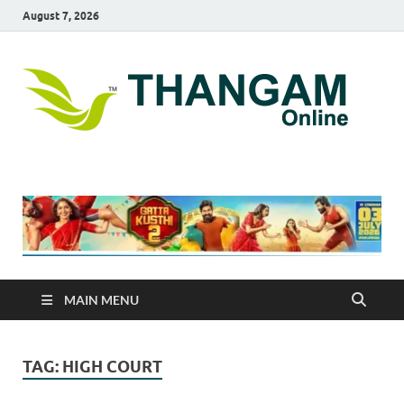
August 7, 2026
T
online
news
On
portal
MAIN MENU
TAG:
HIGH COURT