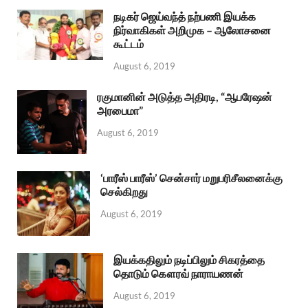
நடிகர் ஜெய்வந்த் நற்பணி இயக்க
நிர்வாகிகள் அறிமுக – ஆலோசனை
கூட்டம்
August 6, 2019
ரகுமானின் அடுத்த அதிரடி, “ஆபரேஷன்
அரபைமா”
August 6, 2019
‘பாரீஸ் பாரீஸ்’ சென்சார் மறுபரிசீலனைக்கு
செல்கிறது
August 6, 2019
இயக்கதிலும் நடிப்பிலும் சிகரத்தை
தொடும் கௌரவ் நாராயணன்
August 6, 2019