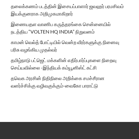
தலைக்கணம் படத்தின் இசையப்பாளார் ஜவஹர் பரமசிவம்
இயக்குனராக அறிமுகமாகிறார்
இணையதள வாணிப கருத்தரங்கை சென்னையில்
நடத்திய “VOLTEN HQ INDIA” நிறுவனம்
காமன் வெல்த் போட்டியில் வென்ற வீரர்களுக்கு நினைவு
பரிசு வழங்கிய முதல்வர்
தமிழ்நாடு பட்ஜெட் மக்களின் எதிர்பார்ப்புகளை நிறைவு
செய்யவில்லை -இந்தியக் கம்யூனிஸ்ட் கட்சி
தவெக அரசின் நிதிநிலை அறிக்கை சமச்சீரான
வளர்ச்சிக்கு வழிவகுக்கும்-வைகோ பாராட்டு