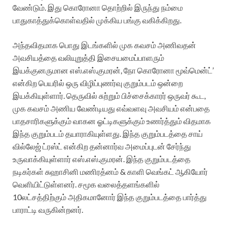
வேண்டும். இது கொரோனா தொற்றில் இருந்து நம்மை
பாதுகாத்துக்கொள்வதில் முக்கிய பங்கு வகிக்கிறது.
அந்தவிதமாக பொது இடங்களில் முக கவசம் அணிவதன்
அவசியத்தை வலியுறுத்தி இசையமைப்பாளரும்
இயக்குனருமான எஸ்.எஸ்.குமரன், நோ கொரோனா மூவ்மென்ட்’
என்கிற பெயரில் ஒரு விழிப்புணர்வு குறும்படம் ஒன்றை
இயக்கியுள்ளார். தெருவில் சுற்றும் பிச்சைக்காரர் ஒருவர் கூட,
முக கவசம் அணிய வேண்டியது எவ்வளவு அவசியம் என்பதை
பாதசாரிகளுக்கும் வாகன ஓட்டிகளுக்கும் உணர்த்தும் விதமாக
இந்த குறும்படம் தயாராகியுள்ளது. இந்த குறும்படத்தை சாய்
வில்லேஜ் ட்ரஸ்ட் என்கிற தன்னார்வ அமைப்புடன் சேர்ந்து
உருவாக்கியுள்ளார் எஸ்.எஸ்.குமரன். இந்த குறும்படத்தை
நடிகர்கள் சுஹாசினி மணிரத்னம் & காளி வெங்கட் ஆகியோர்
வெளியிட்டுள்ளனர். சமூக வலைத்தளங்களில்
10லட்சத்திற்கும் அதிகமானோர் இந்த குறும்படத்தை பார்த்து
பாராட்டி வருகின்றனர்.