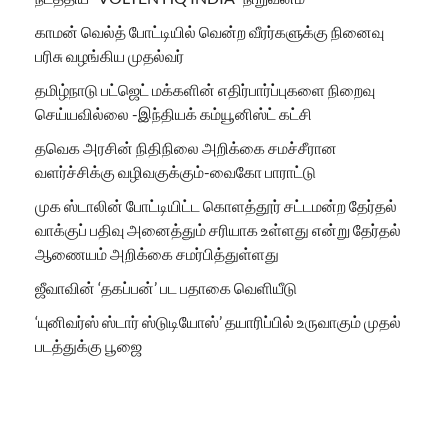
காமன் வெல்த் போட்டியில் வென்ற வீரர்களுக்கு நினைவு
பரிசு வழங்கிய முதல்வர்
தமிழ்நாடு பட்ஜெட் மக்களின் எதிர்பார்ப்புகளை நிறைவு
செய்யவில்லை -இந்தியக் கம்யூனிஸ்ட் கட்சி
தவெக அரசின் நிதிநிலை அறிக்கை சமச்சீரான
வளர்ச்சிக்கு வழிவகுக்கும்-வைகோ பாராட்டு
முக ஸ்டாலின் போட்டியிட்ட கொளத்தூர் சட்டமன்ற தேர்தல்
வாக்குப் பதிவு அனைத்தும் சரியாக உள்ளது என்று தேர்தல்
ஆணையம் அறிக்கை சமர்பித்துள்ளது
ஜீவாவின் ‘தகப்பன்’ பட பதாகை வெளியீடு
‘யுனிவர்ஸ் ஸ்டார் ஸ்டுடியோஸ்’ தயாரிப்பில் உருவாகும் முதல்
படத்துக்கு பூஜை