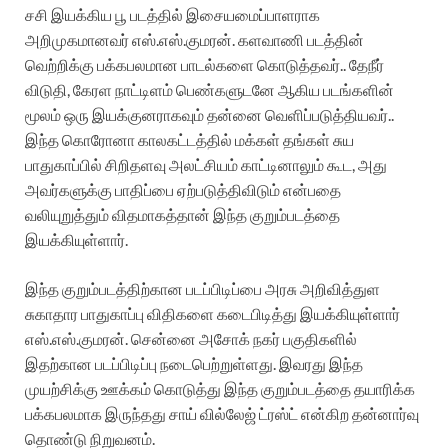
சசி இயக்கிய பூ படத்தில் இசையமைப்பாளராக
அறிமுகமானவர் எஸ்.எஸ்.குமரன். களவாணி படத்தின்
வெற்றிக்கு பக்கபலமான பாடல்களை கொடுத்தவர்.. தேநீர்
விடுதி, கேரள நாட்டிளம் பெண்களுடனே ஆகிய படங்களின்
மூலம் ஒரு இயக்குனராகவும் தன்னை வெளிப்படுத்தியவர்..
இந்த கொரோனா காலகட்டத்தில் மக்கள் தங்கள் சுய
பாதுகாப்பில் சிறிதளவு அலட்சியம் காட்டினாலும் கூட, அது
அவர்களுக்கு பாதிப்பை ஏற்படுத்திவிடும் என்பதை
வலியுறுத்தும் விதமாகத்தான் இந்த குறும்படத்தை
இயக்கியுள்ளார்.
இந்த குறும்படத்திற்கான படப்பிடிப்பை அரசு அறிவித்துள
சுகாதார பாதுகாப்பு விதிகளை கடைபிடித்து இயக்கியுள்ளார்
எஸ்.எஸ்.குமரன். சென்னை அசோக் நகர் பகுதிகளில்
இதற்கான படப்பிடிப்பு நடைபெற்றுள்ளது. இவரது இந்த
முயற்சிக்கு ஊக்கம் கொடுத்து இந்த குறும்படத்தை தயாரிக்க
பக்கபலமாக இருந்தது சாய் வில்லேஜ் ட்ரஸ்ட் என்கிற தன்னார்வு
தொண்டு நிறுவனம்.