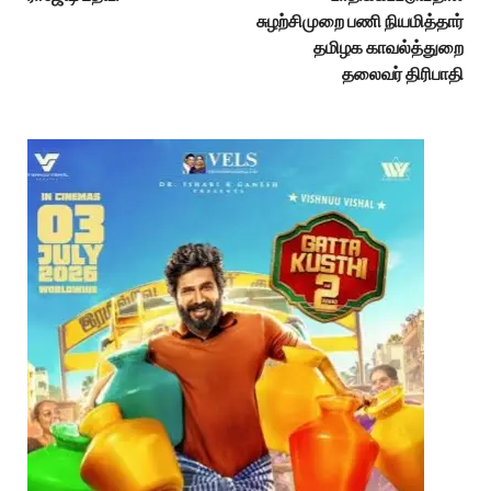
சுழற்சிமுறை பணி நியமித்தார்
தமிழக காவல்த்துறை
தலைவர் திரிபாதி