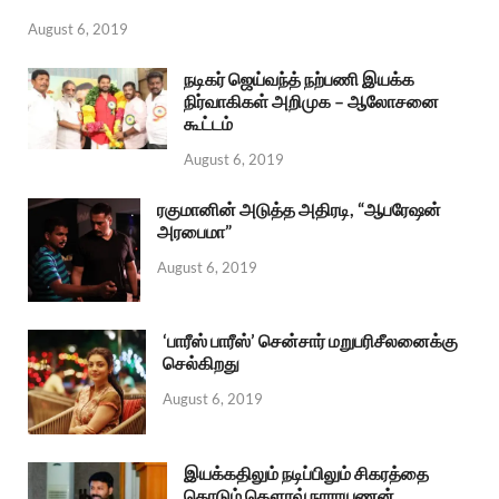
August 6, 2019
நடிகர் ஜெய்வந்த் நற்பணி இயக்க
நிர்வாகிகள் அறிமுக – ஆலோசனை
கூட்டம்
August 6, 2019
ரகுமானின் அடுத்த அதிரடி, “ஆபரேஷன்
அரபைமா”
August 6, 2019
‘பாரீஸ் பாரீஸ்’ சென்சார் மறுபரிசீலனைக்கு
செல்கிறது
August 6, 2019
இயக்கதிலும் நடிப்பிலும் சிகரத்தை
தொடும் கௌரவ் நாராயணன்