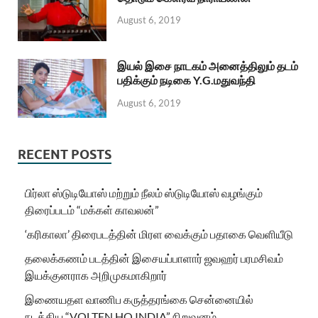
August 6, 2019
இயல் இசை நாடகம் அனைத்திலும் தடம்
பதிக்கும் நடிகை Y.G.மதுவந்தி
August 6, 2019
RECENT POSTS
பிர்லா ஸ்டுடியோஸ் மற்றும் நீலம் ஸ்டுடியோஸ் வழங்கும்
திரைப்படம் “மக்கள் காவலன்”
‘கரிகாலா’ திரைபடத்தின் மிரள வைக்கும் பதாகை வெளியீடு
தலைக்கணம் படத்தின் இசையப்பாளார் ஜவஹர் பரமசிவம்
இயக்குனராக அறிமுகமாகிறார்
இணையதள வாணிப கருத்தரங்கை சென்னையில்
நடத்திய “VOLTEN HQ INDIA” நிறுவனம்