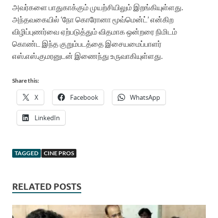
அவர்களை பாதுகாக்கும் முயற்சியிலும் இறங்கியுள்ளது.
அந்தவகையில் ‘நோ கொரோனா மூவ்மென்ட்’ என்கிற
விழிப்புணர்வை ஏற்படுத்தும் விதமாக ஒன்றரை நிமிடம்
கொண்ட இந்த குறும்படத்தை இசையமைப்பாளர்
எஸ்.எஸ்.குமரனுடன் இணைந்து உருவாகியுள்ளது.
Share this:
X
Facebook
WhatsApp
LinkedIn
TAGGED
CINE PROS
RELATED POSTS