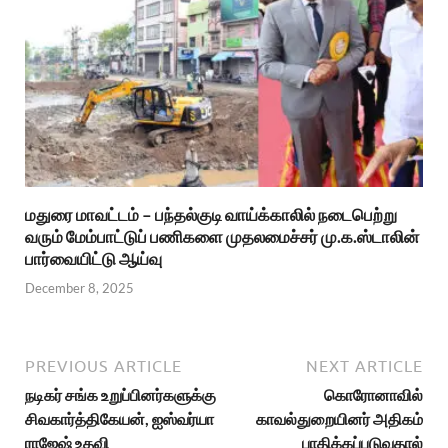
மதுரை மாவட்டம் – பந்தல்குடி வாய்க்காலில் நடைபெற்று
வரும் மேம்பாட்டுப் பணிகளை முதலமைச்சர் மு.க.ஸ்டாலின்
பார்வையிட்டு ஆய்வு
December 8, 2025
PREVIOUS ARTICLE
NEXT ARTICLE
நடிகர் சங்க உறுப்பினர்களுக்கு
கொரோனாவில்
சிவகார்த்திகேயன், ஐஸ்வர்யா
காவல்துறையினர் அதிகம்
ராஜேஷ் உதவி
பாதிக்கப்படுவதால்