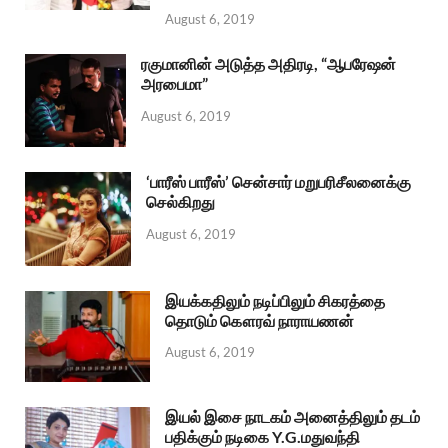
August 6, 2019
ரகுமானின் அடுத்த அதிரடி, “ஆபரேஷன்
அரபைமா”
August 6, 2019
‘பாரீஸ் பாரீஸ்’ சென்சார் மறுபரிசீலனைக்கு
செல்கிறது
August 6, 2019
இயக்கதிலும் நடிப்பிலும் சிகரத்தை
தொடும் கௌரவ் நாராயணன்
August 6, 2019
இயல் இசை நாடகம் அனைத்திலும் தடம்
பதிக்கும் நடிகை Y.G.மதுவந்தி