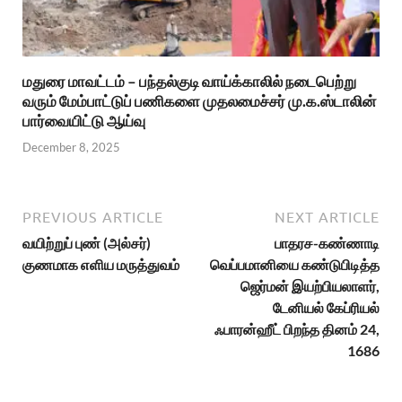
மதுரை மாவட்டம் – பந்தல்குடி வாய்க்காலில் நடைபெற்று
வரும் மேம்பாட்டுப் பணிகளை முதலமைச்சர் மு.க.ஸ்டாலின்
பார்வையிட்டு ஆய்வு
December 8, 2025
PREVIOUS ARTICLE
NEXT ARTICLE
வயிற்றுப் புண் (அல்சர்)
பாதரச-கண்ணாடி
குணமாக எளிய மருத்துவம்
வெப்பமானியை கண்டுபிடித்த
ஜெர்மன் இயற்பியலாளர்,
டேனியல் கேப்ரியல்
ஃபாரன்ஹீட் பிறந்த தினம் 24,
1686