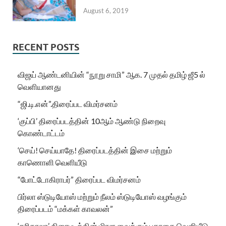
August 6, 2019
RECENT POSTS
விஜய் ஆண்டனியின் “நூறு சாமி” ஆக. 7 முதல் தமிழ் ஜீ5 ல்
வெளியானது
“ஜி.டி.என்”.திரைப்பட விமர்சனம்
‘குப்பி’ திரைப்படத்தின் 10ஆம் ஆண்டு நிறைவு
கொண்டாட்டம்
‘செய்! செய்யாதே! திரைப்படத்தின் இசை மற்றும்
காணொளி வெளியீடு
“போட்டோகிராபர்” திரைப்பட விமர்சனம்
பிர்லா ஸ்டுடியோஸ் மற்றும் நீலம் ஸ்டுடியோஸ் வழங்கும்
திரைப்படம் “மக்கள் காவலன்”
‘கரிகாலா’ திரைபடத்தின் மிரள வைக்கும் பதாகை வெளியீடு