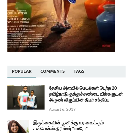
POPULAR
COMMENTS
TAGS
தேசிய அளவில் மெடல்கள் பெற்ற 20
தமிழ்நாடு குத்துச்சண்டை வீரர்களுடன்
அருண் விஜய்யின் திடீர் சந்திப்பு
August 6, 2019
இருக்கையின் நுனிக்கு வர வைக்கும்
சஸ்பென்ஸ் திரில்லர் “யாரோ”