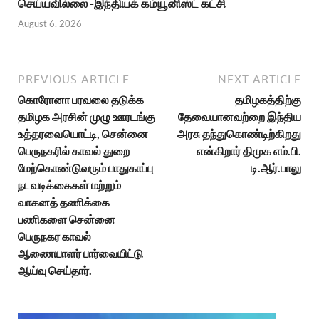
செய்யவில்லை -இந்தியக் கம்யூனிஸ்ட் கட்சி
August 6, 2026
PREVIOUS ARTICLE
NEXT ARTICLE
கொரோனா பரவலை தடுக்க
தமிழகத்திற்கு
தமிழக அரசின் முழு ஊரடங்கு
தேவையானவற்றை இந்திய
உத்தரவையொட்டி, சென்னை
அரசு தந்துகொண்டிற்கிறது
பெருநகரில் காவல் துறை
என்கிறார் திமுக எம்.பி.
மேற்கொண்டுவரும் பாதுகாப்பு
டி.ஆர்.பாலு
நடவடிக்கைகள் மற்றும்
வாகனத் தணிக்கை
பணிகளை சென்னை
பெருநகர காவல்
ஆணையாளர் பார்வையிட்டு
ஆய்வு செய்தார்.