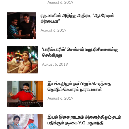
August 6, 2019
ரகுமானின் அடுத்த அதிரடி, “ஆபரேஷன்
அரபைமா”
August 6, 2019
‘பாரீஸ் பாரீஸ்’ சென்சார் மறுபரிசீலனைக்கு
செல்கிறது
August 6, 2019
இயக்கதிலும் நடிப்பிலும் சிகரத்தை
தொடும் கௌரவ் நாராயணன்
August 6, 2019
இயல் இசை நாடகம் அனைத்திலும் தடம்
பதிக்கும் நடிகை Y.G.மதுவந்தி