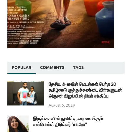
POPULAR
COMMENTS
TAGS
தேசிய அளவில் மெடல்கள் பெற்ற 20
தமிழ்நாடு குத்துச்சண்டை வீரர்களுடன்
அருண் விஜய்யின் திடீர் சந்திப்பு
August 6, 2019
இருக்கையின் நுனிக்கு வர வைக்கும்
சஸ்பென்ஸ் திரில்லர் “யாரோ”