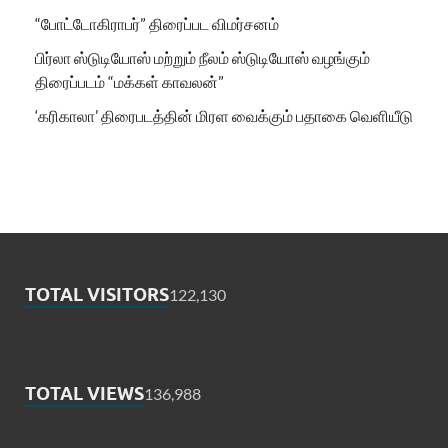
“போட்டோகிராபர்” திரைப்பட விமர்சனம்
பிர்லா ஸ்டுடியோஸ் மற்றும் நீலம் ஸ்டுடியோஸ் வழங்கும்
திரைப்படம் “மக்கள் காவலன்”
‘கரிகாலா’ திரைபடத்தின் மிரள வைக்கும் பதாகை வெளியீடு
TOTAL VISITORS
122,130
TOTAL VIEWS
136,988