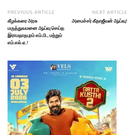
PREVIOUS ARTICLE
NEXT ARTICLE
கீழக்கரை அரசு
அமைச்சர் கீதாஜீவன் ஆய்வு!
மருத்துவமனை ஆய்வு செய்த
இராமநாதபுரம் எம்.பி., மற்றும்
எம்.எல்.ஏ.!