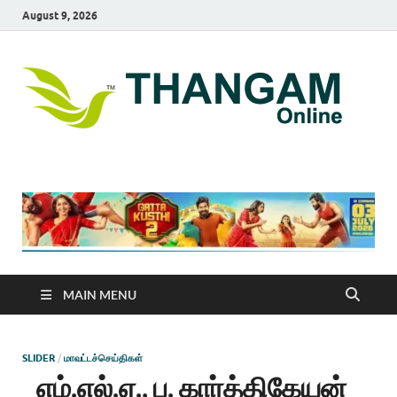
August 9, 2026
T
online
news
On
portal
MAIN MENU
SLIDER
/
மாவட்டச்செய்திகள்
எம்.எல்.ஏ., ப. கார்த்திகேயன்