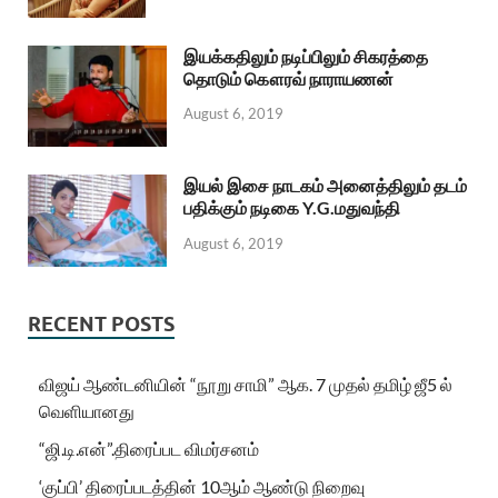
இயக்கதிலும் நடிப்பிலும் சிகரத்தை
தொடும் கௌரவ் நாராயணன்
August 6, 2019
இயல் இசை நாடகம் அனைத்திலும் தடம்
பதிக்கும் நடிகை Y.G.மதுவந்தி
August 6, 2019
RECENT POSTS
விஜய் ஆண்டனியின் “நூறு சாமி” ஆக. 7 முதல் தமிழ் ஜீ5 ல்
வெளியானது
“ஜி.டி.என்”.திரைப்பட விமர்சனம்
‘குப்பி’ திரைப்படத்தின் 10ஆம் ஆண்டு நிறைவு