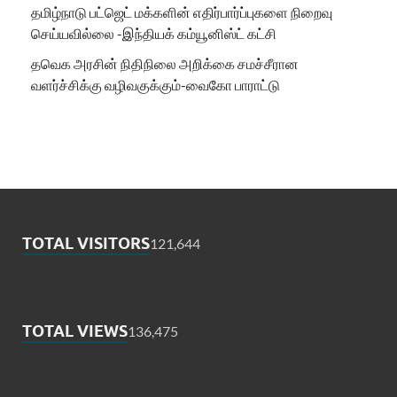
தமிழ்நாடு பட்ஜெட் மக்களின் எதிர்பார்ப்புகளை நிறைவு
செய்யவில்லை -இந்தியக் கம்யூனிஸ்ட் கட்சி
தவெக அரசின் நிதிநிலை அறிக்கை சமச்சீரான
வளர்ச்சிக்கு வழிவகுக்கும்-வைகோ பாராட்டு
TOTAL VISITORS
121,644
TOTAL VIEWS
136,475