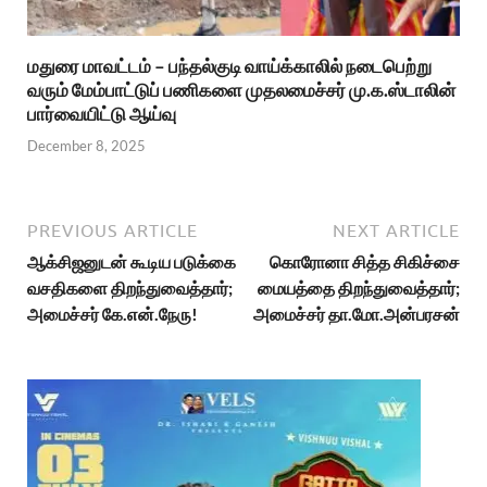
மதுரை மாவட்டம் – பந்தல்குடி வாய்க்காலில் நடைபெற்று
வரும் மேம்பாட்டுப் பணிகளை முதலமைச்சர் மு.க.ஸ்டாலின்
பார்வையிட்டு ஆய்வு
December 8, 2025
PREVIOUS ARTICLE
NEXT ARTICLE
ஆக்சிஜனுடன் கூடிய படுக்கை
கொரோனா சித்த சிகிச்சை
வசதிகளை திறந்துவைத்தார்;
மையத்தை திறந்துவைத்தார்;
அமைச்சர் கே.என்.நேரு!
அமைச்சர் தா.மோ.அன்பரசன்