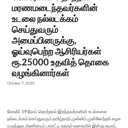
மரணமடைந்தவர்களின்
உடலை நல்லடக்கம்
செய்துவரும்
அமைப்பினருக்கு,
ஓய்வுபெற்ற ஆசிரியர்கள்
ரூ.25000 உதவித் தொகை
வழங்கினார்கள்
October 7, 2020
கோவிட்19 நோய் தொற்றால் இறந்தவர்களின் உடல்களை
நல்லடக்கம் செய்துவரும் தமிழ்நாடு முஸ்லிம் முன்னேற்றக் கழக
மருத்துவ அணியைப் பாராட்டி உதவும் வகையில் இன்று ரூபாய்