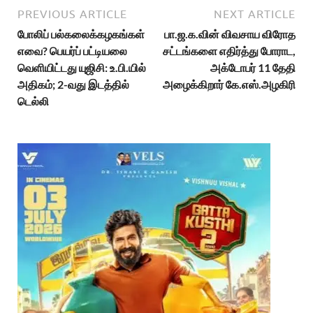
PREVIOUS ARTICLE
NEXT ARTICLE
போலிப் பல்கலைக்கழகங்கள்
பா.ஜ.க.வின் விவசாய விரோத
எவை? பெயர்ப் பட்டியலை
சட்டங்களை எதிர்த்து போராட,
வெளியிட்டது யுஜிசி: உ.பி.யில்
அக்டோபர் 11 தேதி
அதிகம்; 2-வது இடத்தில்
அழைக்கிறார் கே.எஸ்.அழகிரி
டெல்லி