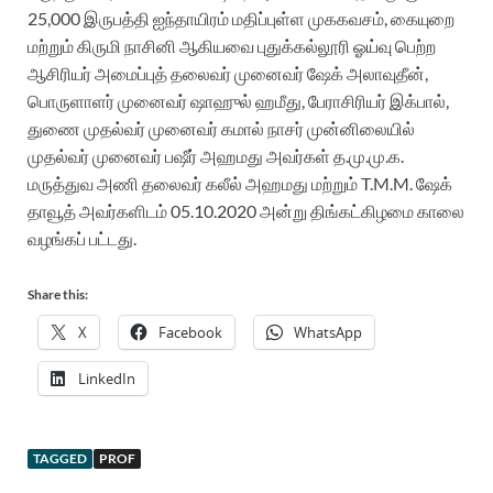
25,000 இருபத்தி ஐந்தாயிரம் மதிப்புள்ள முககவசம், கையுறை
மற்றும் கிருமி நாசினி ஆகியவை புதுக்கல்லூரி ஓய்வு பெற்ற
ஆசிரியர் அமைப்புத் தலைவர் முனைவர் ஷேக் அலாவுதீன்,
பொருளாளர் முனைவர் ஷாஹுல் ஹமீது, பேராசிரியர் இக்பால்,
துணை முதல்வர் முனைவர் கமால் நாசர் முன்னிலையில்
முதல்வர் முனைவர் பஷீர் அஹமது அவர்கள் த.மு.மு.க.
மருத்துவ அணி தலைவர் கலீல் அஹமது மற்றும் T.M.M. ஷேக்
தாவூத் அவர்களிடம் 05.10.2020 அன்று திங்கட்கிழமை காலை
வழங்கப் பட்டது.
Share this:
X
Facebook
WhatsApp
LinkedIn
TAGGED
PROF