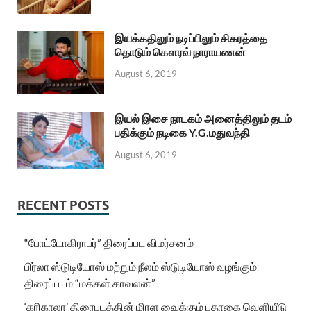
இயக்கதிலும் நடிப்பிலும் சிகரத்தை
தொடும் கௌரவ் நாராயணன்
August 6, 2019
இயல் இசை நாடகம் அனைத்திலும் தடம்
பதிக்கும் நடிகை Y.G.மதுவந்தி
August 6, 2019
RECENT POSTS
“போட்டோகிராபர்” திரைப்பட விமர்சனம்
பிர்லா ஸ்டுடியோஸ் மற்றும் நீலம் ஸ்டுடியோஸ் வழங்கும்
திரைப்படம் “மக்கள் காவலன்”
‘கரிகாலா’ திரைபடத்தின் மிரள வைக்கும் பதாகை வெளியீடு