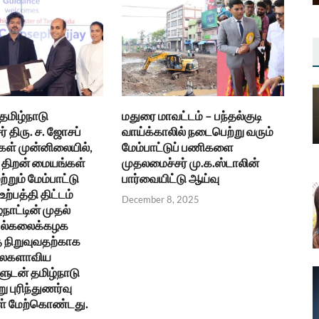
 தமிழ்நாடு
மதுரை மாவட்டம் – பந்தல்குடி
் திரு. ச. ஜோசப்
வாய்க்காலில் நடைபெற்று வரும்
கள் முன்னிலையில்,
மேம்பாட்டுப் பணிகளை
திறன் மையங்கள்
முதலமைச்சர் மு.க.ஸ்டாலின்
ற்றும் மேம்பாட்டு
பார்வையிட்டு ஆய்வு
ற்பத்தி திட்டம்
December 8, 2025
்நாட்டின் முதல்
 பல்கலைக்கழக
நிறுவுவதற்காக
உலகளாவிய
ுடன் தமிழ்நாடு
ு புரிந்துணர்வு
ள் மேற்கொண்டது.