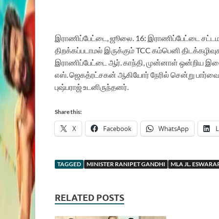
இராணிப்பேட்டை, ஜூலை. 16: இராணிப்பேட்டை சட்டமன
திறக்கப்படாமல் இருக்கும் TCC கம்பெனி திடக்கழிவ
இராணிப்பேட்டை ஆர். காந்தி, முன்னாள் ஒன்றிய 
எஸ். ஜெகத்ரட்சகன் ஆகியோர் நேரில் சென்று பார்வைய
புஷ்பராஜ் உடனிருந்தனர்.
Share this:
X
Facebook
WhatsApp
L
TAGGED
MINISTER RANIPET GANDHI
MLA JL. ESWARA
RELATED POSTS