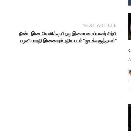
NEXT ARTICLE
நீண்ட இடைவெளிக்கு பிறகு இசையமைப்பாளர் சிற்பி
பழனி பாரதி இணையும் புதிய படம் “முடக்கருத்தான்”
c
A