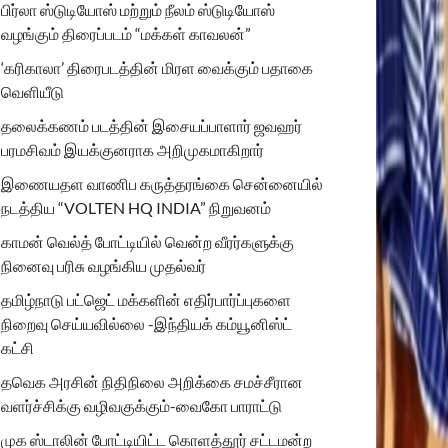
பிர்லா ஸ்டுடியோஸ் மற்றும் நீலம் ஸ்டுடியோஸ்
வழங்கும் திரைப்படம் “மக்கள் காவலன்”
‘கரிகாலா’ திரைபடத்தின் மிரள வைக்கும் பதாகை
வெளியீடு
தலைக்கணம் படத்தின் இசையப்பாளார் ஜவஹர்
பரமசிவம் இயக்குனராக அறிமுகமாகிறார்
இணையதள வாணிப கருத்தரங்கை சென்னையில்
நடத்திய “VOLTEN HQ INDIA” நிறுவனம்
காமன் வெல்த் போட்டியில் வென்ற வீரர்களுக்கு
நினைவு பரிசு வழங்கிய முதல்வர்
தமிழ்நாடு பட்ஜெட் மக்களின் எதிர்பார்ப்புகளை
நிறைவு செய்யவில்லை -இந்தியக் கம்யூனிஸ்ட்
கட்சி
தவெக அரசின் நிதிநிலை அறிக்கை சமச்சீரான
வளர்ச்சிக்கு வழிவகுக்கும்-வைகோ பாராட்டு
முக ஸ்டாலின் போட்டியிட்ட கொளத்தூர் சட்டமன்ற