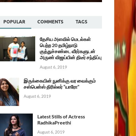
POPULAR
COMMENTS
TAGS
தேசிய அளவில் மெடல்கள்
பெற்ற 20 தமிழ்நாடு
குத்துச்சண்டை வீரர்களுடன்
அருண் விஜய்யின் திடீர் சந்திப்பு
August 6, 2019
இருக்கையின் நுனிக்கு வர வைக்கும்
சஸ்பென்ஸ் திரில்லர் “யாரோ”
August 6, 2019
Latest Stills of Actress
RadhikaPreethi
August 6, 2019