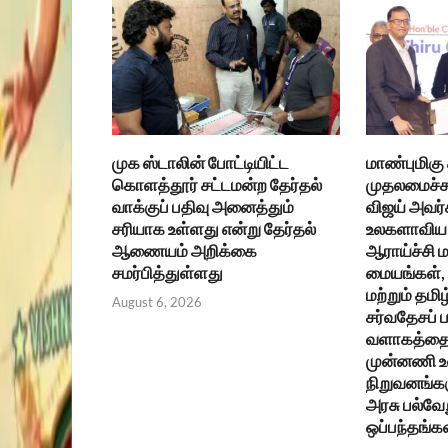
முக ஸ்டாலின் போட்டியிட்ட
மாண்புமிகு
கொளத்தூர் சட்டமன்ற தேர்தல்
முதலமைச்சர
வாக்குப் பதிவு அனைத்தும்
விஜய் அவர்
சரியாக உள்ளது என்று தேர்தல்
உலகளாவிய 
ஆணையம் அறிக்கை
ஆராய்ச்சி ம
சமர்பித்துள்ளது
மையங்கள், உ
மற்றும் தமிழ
August 6, 2026
சர்வதேசப்
வளாகத்தை 
முன்னணி 
நிறுவனங்கள
அரசு பல்வேற
ஒப்பந்தங்க