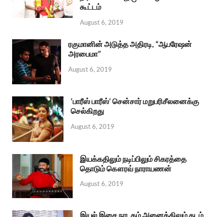
கூட்டம்
August 6, 2019
ரகுமானின் அடுத்த அதிரடி, “ஆபரேஷன்
அரபைமா”
August 6, 2019
‘பாரீஸ் பாரீஸ்’ சென்சார் மறுபரிசீலனைக்கு
செல்கிறது
August 6, 2019
இயக்கதிலும் நடிப்பிலும் சிகரத்தை
தொடும் கௌரவ் நாராயணன்
August 6, 2019
இயல் இசை நாடகம் அனைத்திலும் தடம்