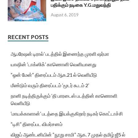
பதிக்கும் நடிகை Y.G.மதுவந்தி
August 6, 2019
RECENT POSTS
ஆபரேஷன் டிரால்’ படத்தில் இணைந்த முரளி ஷர்மா
யாஷின் ‘டாக்ஸிக்’ காணொளி வெளியானது
“ஒன் மேன்” திரைப்படம் ஆக.21 ல் வெளியீடு
மீண்டும் வரும் திரைப்படம் ‘மூடர் கூடம் 2’
நானி நடித்திருக்கும் ‘தி பாரடைஸ் படத்தின் காணொளி
வெளியீடு
‘மாயக்காளான்’ படத்தை இயக்குகிறார் நடிகர் கொட்டாச்சி
“டிசி” திரைப்பட விமர்சனம்
விஜய் ஆண்டனியின் “நூறு சாமி” ஆக. 7 முதல் தமிழ் ஜீ5 ல்