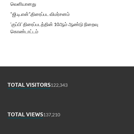
வெளியானது
“ஜி.டி.என்”.திரைப்பட விமர்சனம்
‘குப்பி’ திரைப்படத்தின் 10ஆம் ஆண்டு நிறைவு
கொண்டாட்டம்
TOTAL VISITORS
122,343
TOTAL VIEWS
137,210