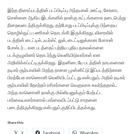
இந்த திரைப்படத்தின் படப்பிடிப்பு அந்தமான் ,ஊட்டி, கேரளா,
சென்னை ஆகிய இடங்களில் நான்கு கட்டங்களாக நடைபெற்று
நிறைவடைந்திருக்கிறது. தற்போது படப்பிடிப்புக்கு பிந்தைய
தொழில்நுட்ப பணிகள் தொடங்கி இருக்கிறது. விரைவில்
படத்தின் டைட்டில், ஃபர்ஸ்ட் லுக், டைட்டிலுக்கான மோசன்
போஸ்டர்… என படத்தைப் பற்றிய புதிய தகவல்களை
படக்குழுவினர் தொடர்ந்து வெளியிடுவார்கள் என
அறிவிக்கப்பட்டிருக்கிறது.
இதனிடையே படத்தின் நாயகனான
நடிகர் சூர்யாவின் பிறந்த நாளை முன்னிட்டு இப்படத்திற்கான
பிரத்யேக காணொளி வெளியிடப்பட்டது என்பதும், அதில் நடிகர்
சூர்யாவின் தோற்றம் ரசிகர்களை வெகுவாக கவர்ந்ததால்..
அந்த காணொளி நான்கு மில்லியனுக்கும் மேற்பட்ட
பார்வையாளர்களால் பார்வையிடப்பட்டு சாதனை
படைத்திருக்கிறது என்பதும் குறிப்பிடத்தக்கது.‌
Share this:
X
Facebook
WhatsApp