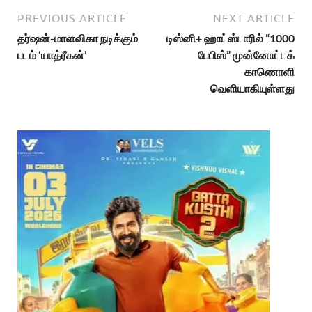
PREVIOUS ARTICLE
NEXT ARTICLE
தர்ஷன்-மாளவிகா நடிக்கும்
டிஸ்னி+ ஹாட்ஸ்டாரில் “1000
படம் ‘யாத்ரீகன்’
பேபிஸ்” முன்னோட்டக்
காணொளி
வெளியாகியுள்ளது