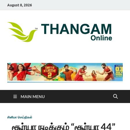
August 8, 2026
T
online
news
On
portal
MAIN MENU
சினிமா செய்திகள்
சூர்யா நடிக்கும் “சூர்யா 44”