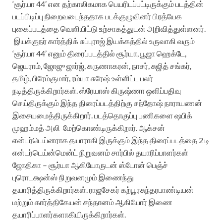
‘சூர்யா 44’ என தற்காலிகமாக பெயரிடப்பட்டிருக்கும் படத்தின்
படப்பிடிப்பு நிறைவடைந்ததாக படக்குழுவினர் பிரத்யேக
புகைப்படத்தை வெளியிட்டு உற்சாகத்துடன் அறிவித்துள்ளனர்.
இயக்குநர் கார்த்திக் சுப்புராஜ் இயக்கத்தில் உருவாகி வரும்
‘சூர்யா 44’ எனும் திரைப்படத்தில் சூர்யா, பூஜா ஹெக்டே,
ஜெயராம், ஜோஜு ஜார்ஜ், கருணாகரன், நாசர், சுஜித் சங்கர்,
தமிழ், பிரேம்குமார், ரம்யா சுரேஷ் உள்ளிட்ட பலர்
நடித்திருக்கிறார்கள். ஸ்ரேயாஸ் கிருஷ்ணா ஒளிப்பதிவு
செய்திருக்கும் இந்த திரைப்படத்திற்கு சந்தோஷ் நாராயணன்
இசையமைத்திருக்கிறார். படத்தொகுப்பு பணிகளை ஷபிக்
முஹம்மத் அலி
மேற்கொண்டிருக்கிறார். ஆக்சன்
என்டர்டெய்னராக தயாராகி இருக்கும் இந்த திரைப்படத்தை 2 டி
என்டர்டெய்ன்மென்ட் நிறுவனம் சார்பில் தயாரிப்பாளர்கள்
ஜோதிகா – சூர்யா ஆகியோருடன் ஸ்டோன் பெஞ்ச்
புரொடக்ஷன்ஸ் நிறுவனமும் இணைந்து
தயாரித்திருக்கிறார்கள். ராஜசேகர் கற்பூரசுந்தரபாண்டியன்
மற்றும் கார்த்திகேயன் சந்தானம் ஆகியோர் இணை
தயாரிப்பாளர்களாகியிருக்கிறார்கள்.