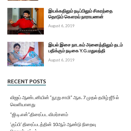
இயக்கதிலும் நடிப்பிலும் சிகரத்தை
தொடும் கௌரவ் நாராயணன்
August 6, 2019
இயல் இசை நாடகம் அனைத்திலும் தடம்
பதிக்கும் நடிகை Y.G.மதுவந்தி
August 6, 2019
RECENT POSTS
விஜய் ஆண்டனியின் “நூறு சாமி” ஆக. 7 முதல் தமிழ் ஜீ5 ல்
வெளியானது
“ஜி.டி.என்”.திரைப்பட விமர்சனம்
‘குப்பி’ திரைப்படத்தின் 10ஆம் ஆண்டு நிறைவு