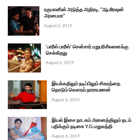
ரகுமானின் அடுத்த அதிரடி, “ஆபரேஷன்
அரபைமா”
August 6, 2019
‘பாரீஸ் பாரீஸ்’ சென்சார் மறுபரிசீலனைக்கு
செல்கிறது
August 6, 2019
இயக்கதிலும் நடிப்பிலும் சிகரத்தை
தொடும் கௌரவ் நாராயணன்
August 6, 2019
இயல் இசை நாடகம் அனைத்திலும் தடம்
பதிக்கும் நடிகை Y.G.மதுவந்தி
August 6, 2019