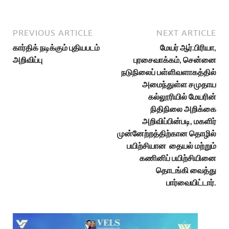
PREVIOUS ARTICLE
NEXT ARTICLE
கார்திக் நடிக்கும் புதியபடம்
மேயர் ஆர்.பிரியா,
அறிவிப்பு
புரசைவாக்கம், சென்னை
நடுநிலைப் பள்ளிவளாகத்தில்
அமைந்துள்ள சமுதாய
கல்லூரியில் மேயரின்
நிதிநிலை அறிக்கை
அறிவிப்பின்படி, மகளிர்
முன்னேற்றத்திற்கான தொழில்
பயிற்சியான தையல் மற்றும்
கணினிப் பயிற்சியினை
தொடங்கி வைத்து
பார்வையிட்டார்.