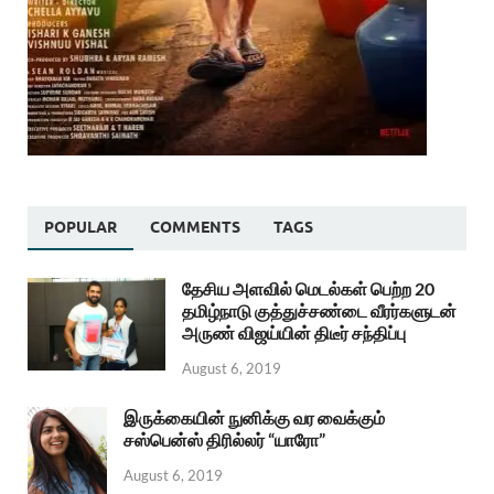
POPULAR
COMMENTS
TAGS
தேசிய அளவில் மெடல்கள் பெற்ற 20
தமிழ்நாடு குத்துச்சண்டை வீரர்களுடன்
அருண் விஜய்யின் திடீர் சந்திப்பு
August 6, 2019
இருக்கையின் நுனிக்கு வர வைக்கும்
சஸ்பென்ஸ் திரில்லர் “யாரோ”
August 6, 2019