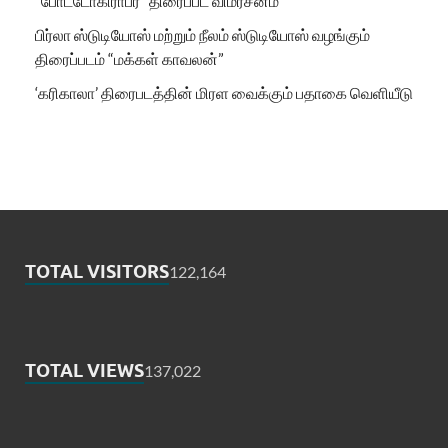
“போட்டோகிராபர்” திரைப்பட விமர்சனம்
பிர்லா ஸ்டுடியோஸ் மற்றும் நீலம் ஸ்டுடியோஸ் வழங்கும்
திரைப்படம் “மக்கள் காவலன்”
‘கரிகாலா’ திரைபடத்தின் மிரள வைக்கும் பதாகை வெளியீடு
TOTAL VISITORS
122,164
TOTAL VIEWS
137,022