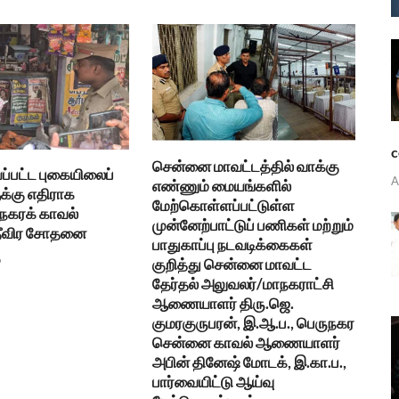
c
சென்னை மாவட்டத்தில் வாக்கு
்பட்ட புகையிலைப்
A
எண்ணும் மையங்களில்
க்கு எதிராக
மேற்கொள்ளப்பட்டுள்ள
ாநகரக் காவல்
முன்னேற்பாட்டுப் பணிகள் மற்றும்
தீவிர சோதனை
பாதுகாப்பு நடவடிக்கைகள்
6
குறித்து சென்னை மாவட்ட
தேர்தல் அலுவலர்/மாநகராட்சி
ஆணையாளர் திரு.ஜெ.
குமரகுருபரன், இ.ஆ.ப., பெருநகர
சென்னை காவல் ஆணையாளர்
அபின் தினேஷ் மோடக், இ.கா.ப.,
பார்வையிட்டு ஆய்வு