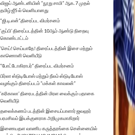
விஜய் ஆண்டனியின் “நூறு சாமி” ஆக. 7 முதல்
தமிழ் ஜீ5 ல் வெளியானது
“ஜி.டி.என்”.திரைப்பட விமர்சனம்
‘குப்பி’ திரைப்படத்தின் 10ஆம் ஆண்டு நிறைவு
கொண்டாட்டம்
‘செய்! செய்யாதே! திரைப்படத்தின் இசை மற்றும்
காணொளி வெளியீடு
“போட்டோகிராபர்” திரைப்பட விமர்சனம்
பிர்லா ஸ்டுடியோஸ் மற்றும் நீலம் ஸ்டுடியோஸ்
வழங்கும் திரைப்படம் “மக்கள் காவலன்”
‘கரிகாலா’ திரைபடத்தின் மிரள வைக்கும் பதாகை
வெளியீடு
தலைக்கணம் படத்தின் இசையப்பாளார் ஜவஹர்
பரமசிவம் இயக்குனராக அறிமுகமாகிறார்
இணையதள வாணிப கருத்தரங்கை சென்னையில்