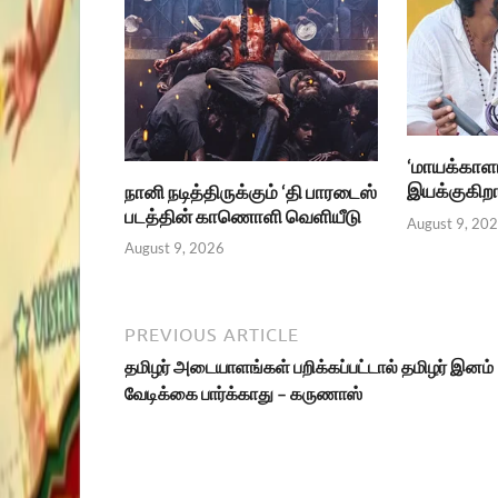
‘மாயக்காள
இயக்குகிறார
நானி நடித்திருக்கும் ‘தி பாரடைஸ்
படத்தின் காணொளி வெளியீடு
August 9, 20
August 9, 2026
PREVIOUS ARTICLE
தமிழர் அடையாளங்கள் பறிக்கப்பட்டால் தமிழர் இனம்
வேடிக்கை பார்க்காது – கருணாஸ்