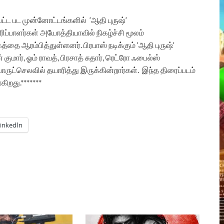
பட்ட
பட முன்னோட்டங்களில்
‘
ஆதி
புருஷ்
‘
ிப்பாளர்கள்
அயோத்தியாவில்
நிகழ்ச்சி
மூலம்
கத்தை
ஆரம்பித்துள்ளனர்
.
பிரபாஸ்
நடிக்கும்
‘
ஆதி
புருஷ்
‘
்
குமார்
,
ஓம்
ராவத்
,
பிரசாத்
சுதார்
,
ரெட்ரோ
ஃபைல்ஸ்
ருட்செலவில் தயாரித்து இருக்கின்றார்கள்.
இந்த
திரைப்படம்
கிறது
.*******
inkedIn