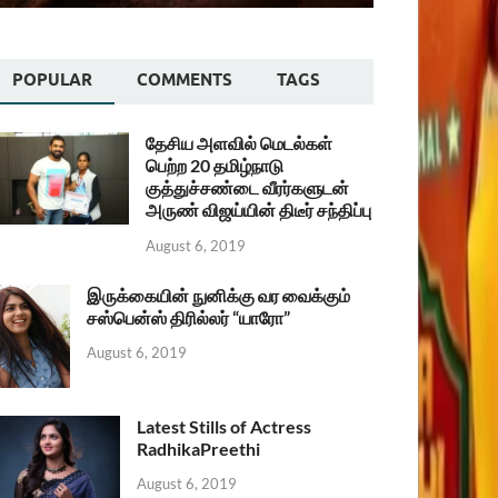
POPULAR
COMMENTS
TAGS
தேசிய அளவில் மெடல்கள்
பெற்ற 20 தமிழ்நாடு
குத்துச்சண்டை வீரர்களுடன்
அருண் விஜய்யின் திடீர் சந்திப்பு
August 6, 2019
இருக்கையின் நுனிக்கு வர வைக்கும்
சஸ்பென்ஸ் திரில்லர் “யாரோ”
August 6, 2019
Latest Stills of Actress
RadhikaPreethi
August 6, 2019