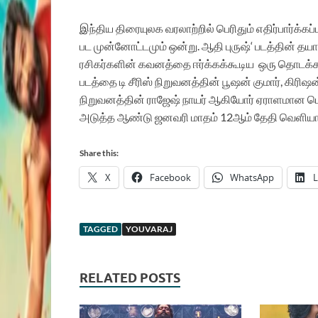
இந்திய
திரையுலக
வரலாற்றில்
பெரிதும்
எதிர்பார்க்கப்
பட
முன்னோட்டமும்
ஒன்று
.
ஆதி
புருஷ்
‘
படத்தின்
தயார
ரசிகர்களின்
கவனத்தை
ஈர்க்கக்கூடிய
ஒரு
தொடக்
படத்தை
டி
சீரிஸ்
நிறுவனத்தின்
பூஷன்
குமார்
,
கிரிஷன
நிறுவனத்தின்
ராஜேஷ்
நாயர்
ஆகியோர்
ஏராளமான
பொ
அடுத்த
ஆண்டு
ஜனவரி
மாதம்
12
ஆம்
தேதி
வெளியா
Share this:
X
Facebook
WhatsApp
L
TAGGED
YOUVARAJ
RELATED POSTS