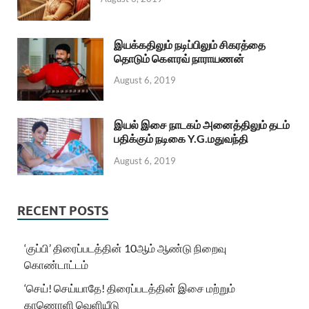
இயக்கதிலும் நடிப்பிலும் சிகரத்தை
தொடும் கௌரவ் நாராயணன்
August 6, 2019
இயல் இசை நாடகம் அனைத்திலும் தடம்
பதிக்கும் நடிகை Y.G.மதுவந்தி
August 6, 2019
RECENT POSTS
‘குப்பி’ திரைப்படத்தின் 10ஆம் ஆண்டு நிறைவு
கொண்டாட்டம்
‘செய்! செய்யாதே! திரைப்படத்தின் இசை மற்றும்
காணொளி வெளியீடு