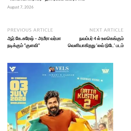
August 7, 2026
PREVIOUS ARTICLE
NEXT ARTICLE
ஆர்.கே.சுரேஷ் – அமீரா வர்மா
நவம்பர் 4 ல் உலகெங்கும்
நடிக்கும் “குளவி”
வெளியாகிறது ‘லவ் டுடே’ படம்