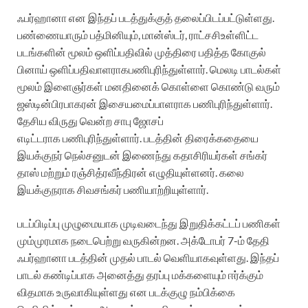
ஃபர்ஹானா
என
இந்தப்
படத்துக்குத்
தலைப்பிடப்பட்டுள்ளது
.
பண்ணையாரும்
பத்மினியும்
,
மான்ஸ்டர்
,
ராட்சசி
உள்ளிட்ட
படங்களின்
மூலம்
ஒளிப்பதிவில்
முத்திரை
பதித்த
கோகுல்
பினாய்
ஒளிப்பதிவாளராக
பணிபுரிந்துள்ளார்
.
மெலடி
பாடல்கள்
மூலம்
இளைஞர்கள்
மனதினைக்
கொள்ளை
கொண்டு
வரும்
ஜஸ்டின்
பிரபாகரன்
இசையமைப்பாளராக
பணிபுரிந்துள்ளார்
.
தேசிய
விருது
வென்ற
சாபு
ஜோசப்
எடிட்டராக
பணிபுரிந்துள்ளார்
.
படத்தின்
திரைக்கதையை
இயக்குநர்
நெல்சனுடன்
இணைந்து
கதாசிரியர்கள்
சங்கர்
தாஸ்
மற்றும்
ரஞ்சித்
ரவீந்திரன்
எழுதியுள்ளனர்
.
கலை
இயக்குநராக
சிவசங்கர்
பணியாற்றியுள்ளார்
.
படப்பிடிப்பு
முழுமையாக
முடிவடைந்து
இறுதிக்கட்டப்
பணிகள்
மும்முரமாக
நடைபெற்று
வருகின்றன
.
அக்டோபர்
7-
ம்
தேதி
ஃபர்ஹானா
படத்தின்
முதல்
பாடல்
வெளியாகவுள்ளது
.
இந்தப்
பாடல்
கண்டிப்பாக
அனைத்து
தரப்பு
மக்களையும்
ஈர்க்கும்
விதமாக
உருவாகியுள்ளது
என
படக்குழு
நம்பிக்கை