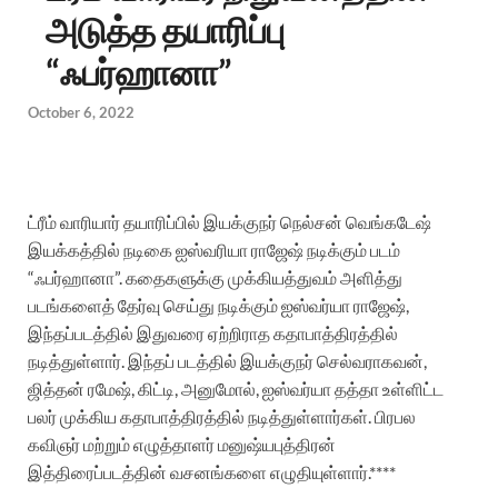
அடுத்த தயாரிப்பு
“ஃபர்ஹானா”
October 6, 2022
ட்ரீம் வாரியார் தயாரிப்பில் இயக்குநர் நெல்சன் வெங்கடேஷ்
இயக்கத்தில் நடிகை ஐஸ்வரியா ராஜேஷ் நடிக்கும் படம்
“
ஃபர்ஹானா”.
கதைகளுக்கு
முக்கியத்துவம்
அளித்து
படங்களைத்
தேர்வு
செய்து
நடிக்கும்
ஐஸ்வர்யா
ராஜேஷ்
,
இந்தப்
படத்தில்
இதுவரை
ஏற்றிராத
கதாபாத்திரத்தில்
நடித்துள்ளார்
.
இந்தப்
படத்தில்
இயக்குநர்
செல்வராகவன்
,
ஜித்தன்
ரமேஷ்
,
கிட்டி
,
அனுமோல்
,
ஐஸ்வர்யா
தத்தா
உள்ளிட்ட
பலர்
முக்கிய
கதாபாத்திரத்தில்
நடித்துள்ளார்கள்
.
பிரபல
கவிஞர்
மற்றும்
எழுத்தாளர்
மனுஷ்யபுத்திரன்
இத்திரைப்படத்தின்
வசனங்களை
எழுதியுள்ளார்
.****