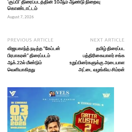
‘குப்பி’ திரைப்படத்தின் 10ஆம் ஆண்டு நிறைவு
கொண்டாட்டம்
August 7, 2026
PREVIOUS ARTICLE
NEXT ARTICLE
விஜயகாந்த் நடித்த “கேப்டன்
தமிழ் திரைப்பட
பிரபாகரன்” திரைப்படம்
பத்திரிகையாளர் சங்க
ஆக்.22ல் மீண்டும்
உறுப்பினர்களுக்கு அடையாள
வெளியாகிறது
அட்டை வழங்கிய சிம்ரன்