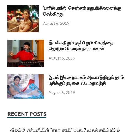
‘பாரீஸ் பாரீஸ்’ சென்சார் மறுபரிசீலனைக்கு
செல்கிறது
August 6, 2019
இயக்கதிலும் நடிப்பிலும் சிகரத்தை
தொடும் கௌரவ் நாராயணன்
August 6, 2019
இயல் இசை நாடகம் அனைத்திலும் தடம்
பதிக்கும் நடிகை Y.G.மதுவந்தி
August 6, 2019
RECENT POSTS
விஜய் ஆண்டனியின் “நூறு சாமி” ஆக. 7 முதல் தமிழ் ஜீ5 ல்