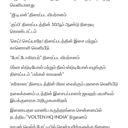
வெளியானது
“ஜி.டி.என்”.திரைப்பட விமர்சனம்
‘குப்பி’ திரைப்படத்தின் 10ஆம் ஆண்டு நிறைவு
கொண்டாட்டம்
‘செய்! செய்யாதே! திரைப்படத்தின் இசை மற்றும்
காணொளி வெளியீடு
“போட்டோகிராபர்” திரைப்பட விமர்சனம்
பிர்லா ஸ்டுடியோஸ் மற்றும் நீலம் ஸ்டுடியோஸ் வழங்கும்
திரைப்படம் “மக்கள் காவலன்”
‘கரிகாலா’ திரைபடத்தின் மிரள வைக்கும் பதாகை வெளியீடு
தலைக்கணம் படத்தின் இசையப்பாளார் ஜவஹர் பரமசிவம்
இயக்குனராக அறிமுகமாகிறார்
இணையதள வாணிப கருத்தரங்கை சென்னையில்
நடத்திய “VOLTEN HQ INDIA” நிறுவனம்
காமன் வெல்த் போட்டியில் வென்ற வீரர்களுக்கு நினைவு