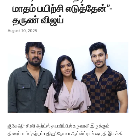
மாதம் பயிற்சி எடுத்தேன்”-
தருண் விஜய்
August 10, 2025
ஜிகேஆர் சினி ஆர்ட்ஸ் தயாரிப்பில் உருவாகி இருக்கும்
திரைப்படம் ‘குற்றம் புதிது’. நோவா ஆம்ஸ்ட்ராங் எழுதி இயக்கி