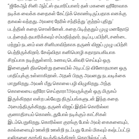
“ஜிகேஆர் சினி ஆர்ட்ஸ் தயாரிப்பாளர் தன் மகனை ஹீரோவாக
நடிக்க வைக்க கதைகள் கேட்டுக் கொண்டிருப்பதாக எனக்கு
தகவல் வந்தது. அவரை நேரில் சந்தித்து ’குற்றம் புதிது’
படத்தின் கதை சொன்னேன். கதை பிடித்ததும் முழு மனதோடு
படத்தைத் தயாரிக்கவும் சம்மதித்தார். நடிப்பு, பயிற்சி, சண்டை
மற்றும் நடனம் என சினிமாவிற்காக தருண் விஜய் முழு பயிற்சி
பெற்றிருக்கிறார். சேஷ்விதா கனிமொழி கதாநாயகியாக
சிறப்பாக நடித்துள்ளார். உணவு டெலிவரி செய்யும் ஒரு
இளைஞன் திடீரென்று தலையில் அடிபட்டு வினோதமான ஒரு
பாதிப்புக்கு உள்ளாகிறான். அதன் பிறகு அவனது நடவடிக்கை
மாறுகிறது. அவன் மீது கொலை பழி விழுகிறது. அந்த
கொலையை ஹீரோ செய்தாரா?அவருக்குள் ஒரு மிருகம்
இருக்கிறதா என்ற பல்வேறு திருப்பங்களுடன் இந்த கதை
அமைந்திருக்கிறது. தருண் விஜய் இதில் கொரில்லா
குணாதிசயம் கொண்டதுபோல் நடிக்கும் காட்சிகள்
இடம்பெறுகிறது. கொரில்லா குரங்கு போல் அவர் கைகளையும்,
கால்களையும் ஊன்றி ஊன்றி நடப்பது போல் மிகவும் கஷ்டப்பட்டு
வலிகளை தாங்கி நடித்திருக்கிறார். தொழில்நுட்பக்