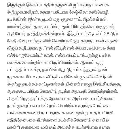
இருக்கும் இந்தப் படத்தில் தருண் விஜய் கதாநாயகனாக
அறிமுகமாகிறார். கதாநாயகியாக சேஷ்விதா கனிமொழி
நடிக்கிறார். இவர்களுடன் மது சூதனராவ், நிழல்கள் ரவி,
ராமச்சந்திரன் துரை, பாய்ஸ் ராஜன், பிரியதர்ஷினி ராஜகுமார்
ஆகியோர் நடித்திருக்கின்றனர்.
இந்தப் படம் ஆகஸ்ட் 29 ஆம்
தேதி திரையரங்குகளில் வெளியாகிறது.
கதாநாயகன் தருண்
விஜய் கூறியதாவது, “என் வீட்டில் என் அப்பா , அம்மா, அக்கா
எல்லோருமே டாக்டர் தான். என்னையும் டாக்டருக்கு படிக்க
வைக்க வேண்டும் என விரும்பினார்கள். ஆனால், ஒரு
கட்டத்தில் எனக்கு நடிப்பின் மீது ஆர்வம் வந்ததால் நான்
நடிகனாக போவதாக
வீட்டில் கூறினேன். முதலில் அவர்கள்
அதற்கு தயக்கம் காட்டினார்கள். பின்னர் எனது இலட்சியத்தை,
ஆசையை புரிந்து கொண்டு நடிக்க அனுமதி கொடுத்தார்கள்.
அதன் பிறகு நடிப்புக்கு தேவையான அடிப்படை பயிற்சிகளை
நான் முறைப்படி பயின்றேன். கொரில்லா குரங்கு போல் கை
கால்களை ஊன்றி நடப்பதற்காக நான் மூன்று மாதம் பயிற்சி
எடுத்தேன். கை விரல்களை மடக்கிக்கொண்டு தரையில்
ஊன்றி கைகளை முன்னும் அசைத்து நடந்தபோது எனது