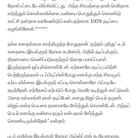
தோள்பட்டையே வீங்கிவிட்டது.
அந்த சிரமத்தை நான் பெரிதாக
எடுத்துக் கொள்ளவில்லை. வலியை பொறுத்துக் கொண்டு
காட்சி நன்றாக வரவேண்டும் என்பதற்காக 100% நடிப்பை
வழங்கினேன்.*******
நல்ல கதைக்காக காத்திருந்த போதுதான் ’குற்றம் புதிது’ படக்
கதையை இயக்குநர் நோவா கூறினார். அதில் நடிப்புக்கும்,
திறமையை வெளிப்படுவதற்கும் நிறைய வாய்ப்புகள்
இருந்ததால் ஒப்புக்கொண்டேன். ஏற்கனவே நடிப்பு பயிற்சி
பெற்றிருந்ததால் படப்பிடிப்பின்போது எனக்கு எந்த சிரமமும்
ஏற்படவில்லை. இயக்குநர் எப்படி சொன்னாரோ அப்படியே
நடித்தேன். சந்தேகம் ஏற்படும் போது அவரே நடித்துக் காட்டுவார்.
அதை உள்வாங்கி நான் நடிப்பேன். எனது நிஜப் பெயர் தருண்.
விஜய் என்ற பெயரை நானாகவே சேர்த்துக் கொண்டேன். அந்தப்
பெயர் எனக்கு வலிமை தரும் என்பதால் சேர்த்துக்
கொண்டிருக்கிறேன்” என்றார்.
படம் குறித்து இயக்குநர் நோவா ஆம்ஸ்ட்ராங் கூறியதாவது,