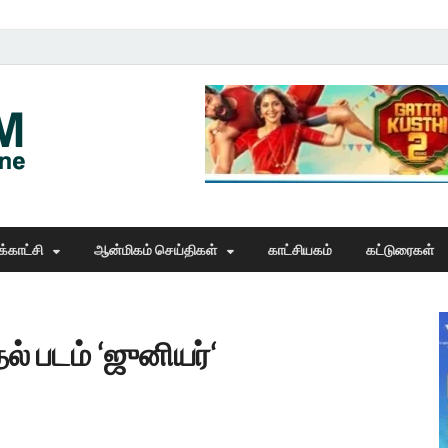
Thangam Online
online news portal
்காட்சி
ஆன்மிகம் செய்திகள்
காட்சியகம்
கட்டுரைகள்
ுதல் படம் ‘ஜுனியர்‘