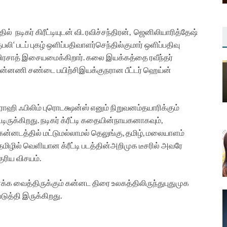
தில்
நடிகர்
கிரீட்டியுடன்
வி
.
ரவிச்சந்திரன்
,
ஜெனிலியா
ரித்தேஷ்
ுபலி
‘
படப்
புகழ்
ஒளிப்பதிவாளர்
செந்தில்குமார்
ஒளிப்பதிவு
பிரசாத்
இசையமைக்கிறார்
.
கலை
இயக்கத்தை
ரவீந்தர்
ுன்னணி
சண்டை
பயிற்சி
இயக்குநரான
பீட்டர்
ஹெய்ன்
ராஹி
‌
ஃபிலிம்
புரொடக்ஷன்ஸ்
எனும்
நிறுவனம்
தயாரிக்கும்
்டிருக்கிறது
.
நடிகர்
க்ரீட்டி
கதையின்
நாயகனாகவும்
,
கன்னடத்தில்
மட்டுமல்லாமல்
தெலுங்கு
,
தமிழ்
,
மலையாளம்
தமிழில்
வெளியான
க்ரீட்டி
படத்தின்
அறிமுக
டீசரில்
அவரே
குரிய
விசயம்
.
்க்க
வைத்திருக்கும்
கன்னட
திரை
உலகத்திலிருந்து
புதுமுக
படுத்தி
இருக்கிறது
.