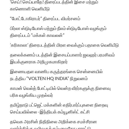
‘செய்! செய்யாதே! திரைப்படத்தின் இசை மற்றும்
காணொளி வெளியீடு
“போட்டோகிராபர்” திரைப்பட விமர்சனம்
பிர்லா ஸ்டுடியோஸ் மற்றும் நீலம் ஸ்டுடியோஸ் வழங்கும்
திரைப்படம் “மக்கள் காவலன்”
‘கரிகாலா’ திரைபடத்தின் மிரள வைக்கும் பதாகை வெளியீடு
தலைக்கணம் படத்தின் இசையப்பாளார் ஜவஹர் பரமசிவம்
இயக்குனராக அறிமுகமாகிறார்
இணையதள வாணிப கருத்தரங்கை சென்னையில்
நடத்திய “VOLTEN HQ INDIA” நிறுவனம்
காமன் வெல்த் போட்டியில் வென்ற வீரர்களுக்கு நினைவு
பரிசு வழங்கிய முதல்வர்
தமிழ்நாடு பட்ஜெட் மக்களின் எதிர்பார்ப்புகளை நிறைவு
செய்யவில்லை -இந்தியக் கம்யூனிஸ்ட் கட்சி
தவெக அரசின் நிதிநிலை அறிக்கை சமச்சீரான
வளர்ச்சிக்கு வழிவகுக்கும்-வைகோ பாராட்டு