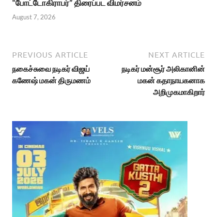
“போட்டோகிராபர்” திரைப்பட விமர்சனம்
August 7, 2026
PREVIOUS ARTICLE
NEXT ARTICLE
நகைச்சுவை நடிகர் விஜய்
நடிகர் மன்சூர் அலிகானின்
கணேஷ் மகன் திருமணம்
மகன் கதாநாயகனாக
அறிமுகமாகிறார்