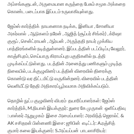
அம்சங்களுடன், அருமையான கருத்தை பேசும் சமூக அக்கறை
கொண்ட படைப்பாக இப்படம் உருவாகியுள்ளது.
ஜேம்ஸ் கார்த்திக் நாயகனாக நடிக்க, இனியா , சோனியா
அகர்வால் , ஆடுகளம் நரேன் , ஆஜித் (சூப்பர் சிங்கர்) , க்ரிஷா
குரூப் , சென்ட்ராயன் , ஆர்யன் , அருந்ததி நாயர் முக்கிய
பாத்திரங்களில் நடித்துள்ளனர்.
இப்படத்தின் படப்பிடிப்பு வேலூர்,
காஞ்சிபுரம், செய்யாரு கிராமப்புற பகுதிகளில் நடத்தி
முடிக்கப்பட்டுள்ளது.
படத்தின் அனைத்து பணிகளும் முடிந்த
நிலையில், படக்குழுவினர் படத்தின் விரைவில் திரைக்கு
கொண்டு வர திட்டமிட்டு வருகின்றனர். விரைவில் படத்தின்
வெளியீட்டு தேதி அதிகாரப்பூர்வமாக அறிவிக்கப்படும்.
தொழில் நுட்ப குழுவினர் விபரம்
தயாரிப்பாளர்கள்: ஜேம்ஸ்
கார்த்திக், M.நியாஸ் இயக்குநர்: துரை கே முருகன்
ஒளிப்பதிவு
: பாஸ்கர் ஆறுமுகம்
இசை அமைப்பாளர்: அரவிந்த் ஜெரால்ட் &
AK சசிதரன்
பின்னணி இசை: ஜூபின்
எடிட்டர்: A.ரஞ்சித்
குமார்
கலை இயக்குனர்: S.அய்யப்பன்
பாடலாசிரியர்: