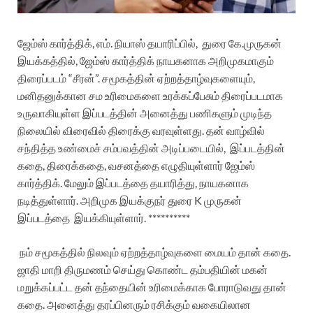
ஜேம்ஸ் கார்த்திக், எம்.
நியாஸ் தயாரிப்பில்,
துரை கே.
முருகன்
இயக்கத்தில், ஜேம்ஸ் கார்த்திக் நாயகனாக அறிமுகமாகும்
திரைப்படம் “சீரன்”. சமூகத்தின் ஏற்றத்தாழ்வுகளையும்,
மனிதனுக்கான சம உரிமைகளை உரக்கப்பேசும்
திரைப்படமாக
உருவாகியுள்ள இப்படத்தின் அனைத்து பணிகளும் முடிந்த
நிலையில் விரைவில் திரைக்கு வரவுள்ளது.
தன் வாழ்வில்
சந்தித்த உண்மைச் சம்பவத்தின் அடிப்படையில், இப்படத்தின்
கதை, திரைக்கதை, வசனத்தை எழுதியுள்ளார் ஜேம்ஸ்
கார்த்திக். மேலும் இப்படத்தை தயாரித்து, நாயகனாக
நடித்துள்ளார். அறிமுக இயக்குநர் துரை K முருகன்
இப்படத்தை இயக்கியுள்ளார். **********
நம் சமூகத்தில் நிலவும் ஏற்றத்தாழ்வுகளை மையம் தான் கதை.
ஜாதி மாறி திருமணம் செய்து கொண்ட தம்பதியின் மகன்
மறுக்கப்பட்ட தன் தந்தையின் உரிமைக்காக போராடுவது தான்
கதை. அனைத்து தரப்பினரும் ரசிக்கும் வகையிலான