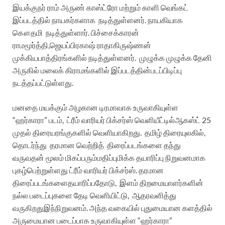
இயக்குநர்
ராம்
அருண்
காஸ்ட்ரோ
மற்றும்
காளி
வெங்கட்
இப்படத்தில்
நாயகர்களாக
நடித்துள்ளனர்
.
நாயகியாக
கௌதமி
நடித்துள்ளார்
.
பிச்சைக்காரன்
ராமமூர்த்தி
,
ஜெயப்பிரகாஷ்
ராதாகிருஷ்ணன்
முக்கிய
பாத்திரங்களில்
நடித்துள்ளனர்
.
முழுக்க
முழுக்க
தேனி
அருகில்
மலைக்
கிராமங்களில்
இப்படத்தின்
படப்பிடிப்பு
நடத்தப்பட்டுள்ளது
.
மனதை
மயக்கும்
அழகான
டிரமாவாக
உருவாகியுள்ள
“
ஹர்காரா
”
படம்
,
ட்ரீம்
வாரியர்
பிக்சர்ஸ்
வெளியீட்டில்
ஆகஸ்ட்
25
முதல்
திரையரங்குகளில்
வெளியாகிறது
.
தமிழ்
திரையுலகில்
,
தொடர்ந்து
தரமான
வெற்றித்
திரைப்படங்களை
தந்து
வருவதன்
மூலம்
மிகப்பரும்
மதிப்புமிக்க
தயாரிப்பு
நிறுவனமாக
புகழ்பெற்றுள்ளது
ட்ரீம்
வாரியர்
பிக்சர்ஸ்
.
தரமான
திரைப்படங்களை
தயாரிப்பதோடு
,
இளம்
திறமையாளர்களின்
நல்ல
படைப்புகளை
தேடி
வெளியிட்டு
,
ஆதரவளித்து
வருகிறது
இந்நிறுவனம்
.
அந்த
வகையில்
புதுமையான
களத்தில்
அருமையான
படைப்பாக
உருவாகியுள்ள
“
ஹர்காரா
”