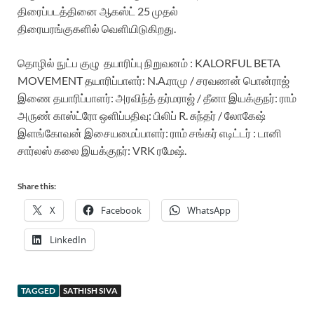
திரைப்படத்தினை
ஆகஸ்ட்
25
முதல்
திரையரங்குகளில்
வெளியிடுகிறது
.
தொழில்
நுட்ப
குழு
தயாரிப்பு
நிறுவனம்
: KALORFUL BETA
MOVEMENT
தயாரிப்பாளர்
: N.A.
ராமு
/
சரவணன்
பொன்ராஜ்
இணை
தயாரிப்பாளர்
:
அரவிந்த்
தர்மராஜ்
/
தீனா
இயக்குநர்
:
ராம்
அருண்
காஸ்ட்ரோ
ஒளிப்பதிவு
:
பிலிப்
R.
சுந்தர்
/
லோகேஷ்
இளங்கோவன்
இசையமைப்பாளர்
:
ராம்
சங்கர்
எடிட்டர்
:
டானி
சார்லஸ்
கலை
இயக்குநர்
: VRK
ரமேஷ்
.
Share this:
X
Facebook
WhatsApp
LinkedIn
TAGGED
SATHISH SIVA