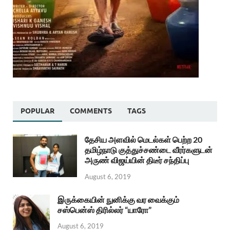
POPULAR
COMMENTS
TAGS
தேசிய அளவில் மெடல்கள் பெற்ற 20
தமிழ்நாடு குத்துச்சண்டை வீரர்களுடன்
அருண் விஜய்யின் திடீர் சந்திப்பு
August 6, 2019
இருக்கையின் நுனிக்கு வர வைக்கும்
சஸ்பென்ஸ் திரில்லர் “யாரோ”
August 6, 2019