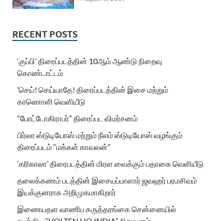
RECENT POSTS
‘குப்பி’ திரைப்படத்தின் 10ஆம் ஆண்டு நிறைவு
கொண்டாட்டம்
‘செய்! செய்யாதே! திரைப்படத்தின் இசை மற்றும்
காணொளி வெளியீடு
“போட்டோகிராபர்” திரைப்பட விமர்சனம்
பிர்லா ஸ்டுடியோஸ் மற்றும் நீலம் ஸ்டுடியோஸ் வழங்கும்
திரைப்படம் “மக்கள் காவலன்”
‘கரிகாலா’ திரைபடத்தின் மிரள வைக்கும் பதாகை வெளியீடு
தலைக்கணம் படத்தின் இசையப்பாளார் ஜவஹர் பரமசிவம்
இயக்குனராக அறிமுகமாகிறார்
இணையதள வாணிப கருத்தரங்கை சென்னையில்
நடத்திய “VOLTEN HQ INDIA” நிறுவனம்