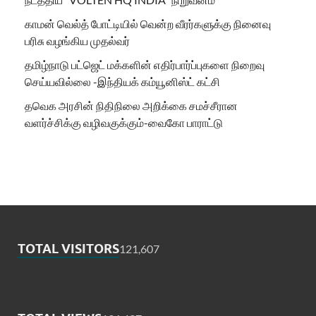
காமன் வெல்த் போட்டியில் வென்ற வீரர்களுக்கு நினைவு
பரிசு வழங்கிய முதல்வர்
தமிழ்நாடு பட்ஜெட் மக்களின் எதிர்பார்ப்புகளை நிறைவு
செய்யவில்லை -இந்தியக் கம்யூனிஸ்ட் கட்சி
தவெக அரசின் நிதிநிலை அறிக்கை சமச்சீரான
வளர்ச்சிக்கு வழிவகுக்கும்-வைகோ பாராட்டு
TOTAL VISITORS
121,607