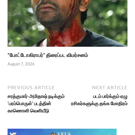
“போட்டோகிராபர்” திரைப்பட விமர்சனம்
August 7, 2026
PREVIOUS ARTICLE
NEXT ARTICLE
சரத்குமார்‍‍-அமிதாஷ் நடிக்கும்
படம் பார்க்கும் ஏழு
‘பரம்பொருள்’ படத்தின்
ரசிகர்களுக்கு தங்க மோதிரம்
காணொளி வெளியீடு