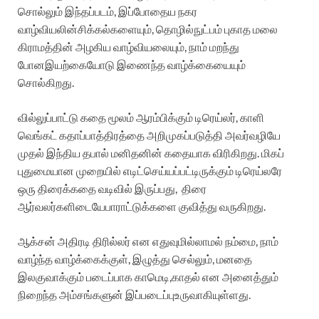
சொல்லும்
இந்தப்படம்
,
இப்போதைய
நகர
வாழ்வியலின்
சிக்கல்களையும்
,
தொழில்நுட்பம்
புகாத
மலை
கிராமத்தின்
அழகிய
வாழ்வியலையும்
,
நாம்
மறந்து
போன
இயற்கையோடு
இணைந்த
வாழ்க்கையையும்
சொல்கிறது
.
வில்லுப்பாட்டு
கதை
மூலம்
ஆரம்பிக்கும்
டிரெய்லர்
,
காளி
வெங்கட்
கதாப்பாத்திரத்தை
அறிமுகப்படுத்தி
அவர்
வழியே
முதல்
இந்திய
தபால்
மனிதனின்
கதையாக
விரிகிறது
.
மிகப்
புதுமையான
முறையில்
எடிட்
செய்யப்பட்டிருக்கும்
டிரெய்லரே
ஒரு
திரைக்கதை
வடிவில்
இருப்பது
,
திரை
ஆர்வலர்களிடையே
பாராட்டுக்களை
குவித்து
வருகிறது
.
ஆக்சன்
அதிரடி
திரில்லர்
என
எதுவுமில்லாமல்
நம்மை
,
நாம்
வாழ்ந்த
வாழ்க்கைக்குள்
,
இழுத்து
செல்லும்
,
மனதை
இலகுவாக்கும்
படைப்பாக
காமெடி
,
காதல்
என
அனைத்தும்
நிறைந்த
அம்சங்களுன்
இப்படைப்பு
உருவாகியுள்ளது
.