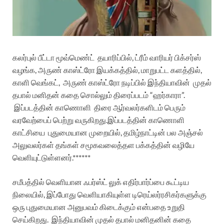
கலர்புல் பீட்டா மூவ்மெண்ட்
தயாரிப்பில்
,
ட்ரீம்
வாரியர்
பிக்சர்ஸ்
வழங்க
,
அருண்
காஸ்ட்ரோ
இயக்கத்தில்
,
மாறுபட்ட
களத்தில்
,
காளி
வெங்கட்
,
அருண்
காஸ்ட்ரோ
நடிப்பில்
இந்தியாவின்
முதல்
தபால்
மனிதன்
கதை
சொல்லும்
திரைப்படம்
“
ஹர்காரா
”.
இப்படத்தின்
காணொளி
திரை
ஆர்வலர்களிடம்
பெரும்
வரவேற்பைப்
பெற்று
வருகிறது
.
இப்படத்தின்
காணொளி
காட்சியை
பு
துமையான
முறையில்
,
தமிழ்நாட்டின்
பல
அஞ்சல்
அலுவலர்கள்
தங்கள்
சமூகவலைத்தள
பக்கத்தின்
வழியே
வெளியுட்டுள்ளனர்
.******
சமீபத்தில்
வெளியான
ஃபர்ஸ்ட்
லுக்
எதிர்பார்ப்பை
கூட்டிய
நிலையில்
,
இப்போது
வெளியாகியுள்ள
டிரெய்லர்
ரசிகர்களுக்கு
ஒரு
புதுமையான
அனுபவம்
கிடைக்கும்
என்பதை
உறுதி
செய்கிறது
.
இந்தியாவின்
முதல்
தபால்
மனிதனின்
கதை