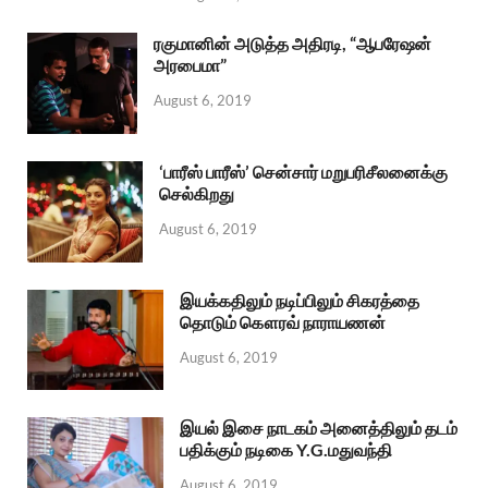
ரகுமானின் அடுத்த அதிரடி, “ஆபரேஷன்
அரபைமா”
August 6, 2019
‘பாரீஸ் பாரீஸ்’ சென்சார் மறுபரிசீலனைக்கு
செல்கிறது
August 6, 2019
இயக்கதிலும் நடிப்பிலும் சிகரத்தை
தொடும் கௌரவ் நாராயணன்
August 6, 2019
இயல் இசை நாடகம் அனைத்திலும் தடம்
பதிக்கும் நடிகை Y.G.மதுவந்தி
August 6, 2019