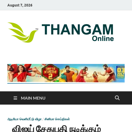
August 7, 2026
T
online
news
On
portal
MAIN MENU
ஆடியோ வெளியீட்டு விழா
/
சினிமா செய்திகள்
விஜய் சேதுபதி நடிக்கும்