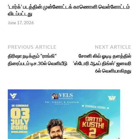
‘டார்க்’ படத்தின் முன்னோட்டக் காணொளி வெள்ளோட்டம்
விடப்பட்டது
June 17, 2026
PREVIOUS ARTICLE
NEXT ARTICLE
திரிஷா நடிக்கும் “ராங்கி”
சோனி லிவ் ஓடிடி தளத்தில்
திரைப்படம் டிச.30ல் வெளியீடு
‘ஸ்டோரி ஆஃப் திங்ஸ்’ ஜனவரி
6ல் வெளியாகிறது