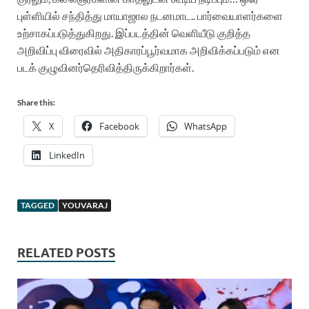
புள்ளியில்
சந்தித்து
மாயாஜால
நடனமாட
..
பார்வையாளர்களை
உற்சாகப்படுத்துகிறது
.
இப்படத்தின்
வெளியீடு
குறித்த
அறிவிப்பு
விரைவில்
அதிகாரப்பூர்வமாக
அறிவிக்கப்படும்
என
படக்
குழுவினர்
தெரிவித்திருக்கிறார்கள்
.
Share this:
X
Facebook
WhatsApp
LinkedIn
TAGGED
YOUVARAJ
RELATED POSTS