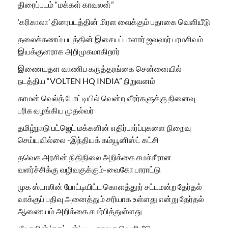
திரைப்படம் “மக்கள் காவலன்”
‘கரிகாலா’ திரைபடத்தின் மிரள வைக்கும் பதாகை வெளியீடு
தலைக்கணம் படத்தின் இசையப்பாளார் ஜவஹர் பரமசிவம்
இயக்குனராக அறிமுகமாகிறார்
இணையதள வாணிப கருத்தரங்கை சென்னையில்
நடத்திய “VOLTEN HQ INDIA” நிறுவனம்
காமன் வெல்த் போட்டியில் வென்ற வீரர்களுக்கு நினைவு
பரிசு வழங்கிய முதல்வர்
தமிழ்நாடு பட்ஜெட் மக்களின் எதிர்பார்ப்புகளை நிறைவு
செய்யவில்லை -இந்தியக் கம்யூனிஸ்ட் கட்சி
தவெக அரசின் நிதிநிலை அறிக்கை சமச்சீரான
வளர்ச்சிக்கு வழிவகுக்கும்-வைகோ பாராட்டு
முக ஸ்டாலின் போட்டியிட்ட கொளத்தூர் சட்டமன்ற தேர்தல்
வாக்குப் பதிவு அனைத்தும் சரியாக உள்ளது என்று தேர்தல்
ஆணையம் அறிக்கை சமர்பித்துள்ளது