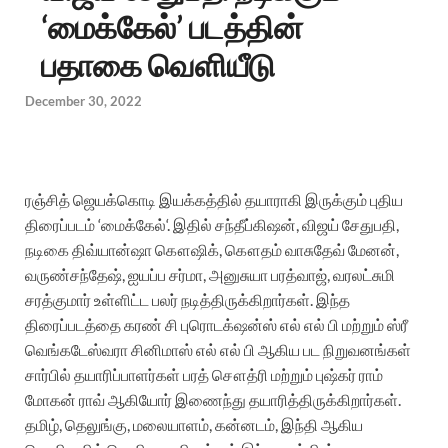
‘மைக்கேல்’ படத்தின்
பதாகை வெளியீடு
December 30, 2022
ரஞ்சித்
ஜெயக்கொடி
இயக்கத்தில்
தயாராகி
இருக்கும்
புதிய
திரைப்படம்
‘
மைக்கேல்
‘.
இதில்
சந்தீப்
கிஷன்
,
விஜய்
சேதுபதி
,
நடிகை
திவ்யான்ஷா
கௌஷிக்
,
கௌதம்
வாசுதேவ்
மேனன்
,
வருண்
சந்தேஷ்
,
ஐயப்ப
சர்மா
,
அனுசுயா
பரத்வாஜ்
,
வரலட்சுமி
சரத்குமார்
உள்ளிட்ட
பலர்
நடித்திருக்கிறார்கள்
.
இந்த
திரைப்படத்தை
கரண்
சி
புரொடக்‌ஷன்ஸ்
எல்
எல்
பி
மற்றும்
ஸ்ரீ
வெங்கடேஸ்வரா
சினிமாஸ்
எல்
எல்
பி
ஆகிய
பட
நிறுவனங்கள்
சார்பில்
தயாரிப்பாளர்கள்
பரத்
சௌத்ரி
மற்றும்
புஷ்கர்
ராம்
மோகன்
ராவ்
ஆகியோர்
இணைந்து
தயாரித்திருக்கிறார்கள்
.
தமிழ்
,
தெலுங்கு
,
மலையாளம்
,
கன்னடம்
,
இந்தி
ஆகிய