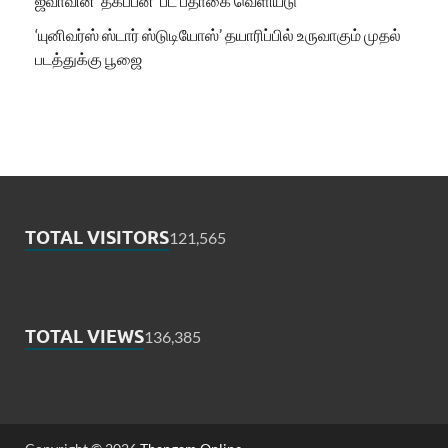
ஜீவாவின் ‘தகப்பன்’ பட பதாகை வெளியீடு
‘யுனிவர்ஸ் ஸ்டார் ஸ்டுடியோஸ்’ தயாரிப்பில் உருவாகும் முதல்
படத்துக்கு பூஜை
TOTAL VISITORS
121,565
TOTAL VIEWS
136,385