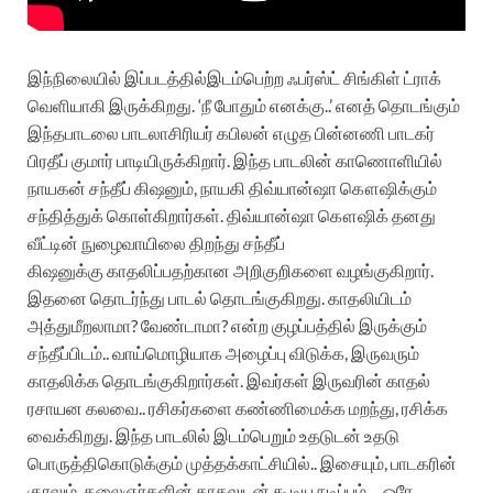
இந்நிலையில்
இப்படத்தில்
இடம்பெற்ற
ஃபர்ஸ்ட்
சிங்கிள்
ட்ராக்
வெளியாகி
இருக்கிறது
. ‘
நீ
போதும்
எனக்கு
..’
எனத்
தொடங்கும்
இந்த
பாடலை
பாடலாசிரியர்
கபிலன்
எழுத
பின்னணி
பாடகர்
பிரதீப்
குமார்
பாடியிருக்கிறார்
.
இந்த
பாடலின்
காணொளியில்
நாயகன்
சந்தீப்
கிஷனும்
,
நாயகி
திவ்யான்ஷா
கௌஷிக்கும்
சந்தித்துக்
கொள்கிறார்கள்
.
திவ்யான்ஷா
கௌஷிக்
தனது
வீட்டின்
நுழைவாயிலை
திறந்து
சந்தீப்
கிஷனுக்கு
காதலிப்பதற்கான
அறிகுறிகளை
வழங்குகிறார்
.
இதனை
தொடர்ந்து
பாடல்
தொடங்குகிறது
.
காதலியிடம்
அத்துமீறலாமா
?
வேண்டாமா
?
என்ற
குழப்பத்தில்
இருக்கும்
சந்தீப்பிடம்
..
வாய்மொழியாக
அழைப்பு
விடுக்க
,
இருவரும்
காதலிக்க
தொடங்குகிறார்கள்
.
இவர்கள்
இருவரின்
காதல்
ரசாயன
கலவை
..
ரசிகர்களை
கண்ணிமைக்க
மறந்து
,
ரசிக்க
வைக்கிறது
.
இந்த
பாடலில்
இடம்பெறும்
உதடுடன்
உதடு
பொருத்தி
கொடுக்கும்
முத்தக்காட்சியில்
..
இசையும்
,
பாடகரின்
குரலும்
,
கலைஞர்களின்
காதலுடன்
கூடிய
நடிப்பும்
…
ஒரே