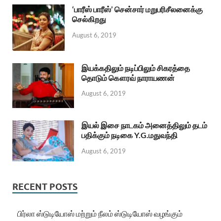
‘பாரீஸ் பாரீஸ்’ சென்சார் மறுபரிசீலனைக்கு
செல்கிறது
August 6, 2019
இயக்கதிலும் நடிப்பிலும் சிகரத்தை
தொடும் கௌரவ் நாராயணன்
August 6, 2019
இயல் இசை நாடகம் அனைத்திலும் தடம்
பதிக்கும் நடிகை Y.G.மதுவந்தி
August 6, 2019
RECENT POSTS
பிர்லா ஸ்டுடியோஸ் மற்றும் நீலம் ஸ்டுடியோஸ் வழங்கும்