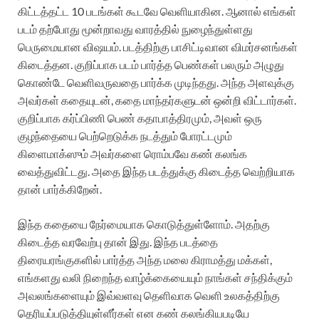
கிட்டத்தட்ட 10 படங்கள் கூடவே வெளியாகின. ஆனால் எங்கள்
படம் தற்போது மூன்றாவது வாரத்தில் நுழைந்துள்ளது
பெருமையான விஷயம். படத்திற்கு பாசிட்டிவான விமர்சனங்கள்
கிடைத்தன. குறிப்பாக படம் பார்த்த பெண்கள் பலரும் அழுது
கொண்டே வெளிவருவதை பார்க்க முடிந்தது. அந்த அளவுக்கு
அவர்கள் கதையுடன், கதை மாந்தர்களுடன் ஒன்றி விட்டார்கள்.
குறிப்பாக கர்ப்பிணி பெண் கதாபாத்திரமும், அவள் ஒரு
குழந்தையை பெற்றெடுக்க நடத்தும் போரட்டமும்
கிளைமாக்ஸும் அவர்களை ரொம்பவே கண் கலங்க
வைத்துவிட்டது. அதை இந்த படத்துக்கு கிடைத்த வெற்றியாக
தான் பார்க்கிறேன்.
இந்த கதையை நேர்மையாக கொடுத்துள்ளோம். அதற்கு
கிடைத்த வரவேற்பு தான் இது. இந்த படத்தை
திரையரங்குகளில் பார்த்த அந்த மலை கிராமத்து மக்கள்,
எங்களது வலி நிறைந்த வாழ்க்கையையும் நாங்கள் சந்திக்கும்
அவலங்களையும் இவ்வளவு தெளிவாக வெளி உலகத்திற்கு
தெரியப்படுத்தியுள்ளீர்கள் என கண் கலங்கியபடியே