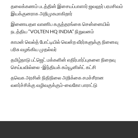
தலைக்கணம் படத்தின் இசையப்பாளார் ஜவஹர் பரமசிவம்
இயக்குனராக அறிமுகமாகிறார்
இணையதள வாணிப கருத்தரங்கை சென்னையில்
நடத்திய “VOLTEN HQ INDIA” நிறுவனம்
காமன் வெல்த் போட்டியில் வென்ற வீரர்களுக்கு நினைவு
பரிசு வழங்கிய முதல்வர்
தமிழ்நாடு பட்ஜெட் மக்களின் எதிர்பார்ப்புகளை நிறைவு
செய்யவில்லை -இந்தியக் கம்யூனிஸ்ட் கட்சி
தவெக அரசின் நிதிநிலை அறிக்கை சமச்சீரான
வளர்ச்சிக்கு வழிவகுக்கும்-வைகோ பாராட்டு