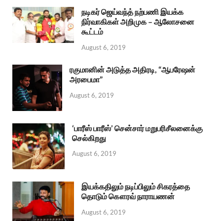
நடிகர் ஜெய்வந்த் நற்பணி இயக்க
நிர்வாகிகள் அறிமுக – ஆலோசனை
கூட்டம்
August 6, 2019
ரகுமானின் அடுத்த அதிரடி, “ஆபரேஷன்
அரபைமா”
August 6, 2019
‘பாரீஸ் பாரீஸ்’ சென்சார் மறுபரிசீலனைக்கு
செல்கிறது
August 6, 2019
இயக்கதிலும் நடிப்பிலும் சிகரத்தை
தொடும் கௌரவ் நாராயணன்
August 6, 2019