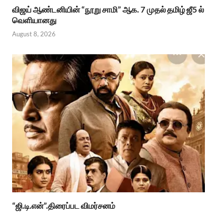
விஜய் ஆண்டனியின் “நூறு சாமி” ஆக. 7 முதல் தமிழ் ஜீ5 ல்
வெளியானது
August 8, 2026
“ஜி.டி.என்”.திரைப்பட விமர்சனம்