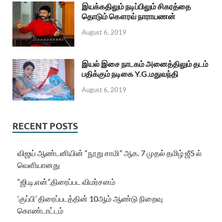
இயக்கதிலும் நடிப்பிலும் சிகரத்தை
தொடும் கௌரவ் நாராயணன்
August 6, 2019
இயல் இசை நாடகம் அனைத்திலும் தடம்
பதிக்கும் நடிகை Y.G.மதுவந்தி
August 6, 2019
RECENT POSTS
விஜய் ஆண்டனியின் “நூறு சாமி” ஆக. 7 முதல் தமிழ் ஜீ5 ல்
வெளியானது
“ஜி.டி.என்”.திரைப்பட விமர்சனம்
‘குப்பி’ திரைப்படத்தின் 10ஆம் ஆண்டு நிறைவு
கொண்டாட்டம்