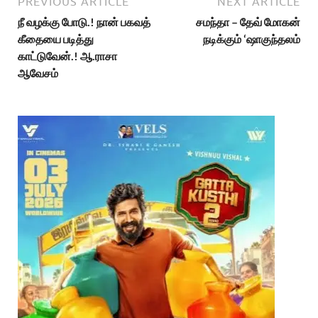
PREVIOUS ARTICLE
NEXT ARTICLE
நீ வழக்கு போடு.! நான் பகவத்
சமந்தா – தேவ் மோகன்
கீதையை படித்து
நடிக்கும் ‘ஷாகுந்தலம்
காட்டுவேன்.! ஆ.ராசா
ஆவேசம்