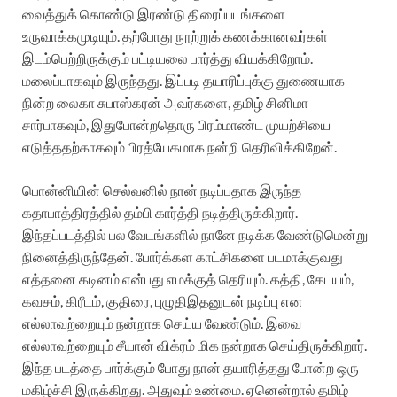
வைத்துக்
கொண்டு
இரண்டு
திரைப்படங்களை
உருவாக்க
முடியும்
.
தற்போது
நூற்றுக்
க
ணக்கானவர்கள்
இடம்பெற்றிருக்கும்
பட்டியலை
பார்த்து
வியக்கிறோம்
.
மலைப்பாகவும்
இருந்தது
.
இப்படி
தயாரிப்புக்கு
துணையாக
நின்ற
லைகா
சுபாஸ்கரன்
அவர்களை
,
தமிழ்
சினிமா
சார்பாகவும்
,
இதுபோன்றதொரு
பிரம்மாண்ட
முயற்சியை
எடுத்ததற்காகவும்
பிரத்யேகமாக
நன்றி
தெரிவிக்கிறேன்
.
பொன்னியின்
செல்வனில்
நான்
நடிப்பதாக
இருந்த
கதாபாத்திரத்தில்
தம்பி
கார்த்தி
நடித்திருக்கிறார்
.
இந்தப்
படத்தில்
பல
வேடங்களில்
நானே
நடிக்க
வேண்டுமென்று
நினைத்திருந்தேன்
.
போர்க்கள
காட்சிகளை
படமாக்குவது
எத்தனை
கடினம்
என்பது
எமக்குத்
தெரியும்
.
கத்தி
,
கேடயம்
,
கவசம்
,
கிரீடம்
,
குதிரை
,
புழுதி
இதனுடன்
நடிப்பு
என
எல்லாவற்றையும்
நன்றாக
செய்ய
வேண்டும்
.
இவை
எல்லாவற்றையும்
சீயான்
விக்ரம்
மிக
நன்றாக
செய்திருக்கிறார்
.
இந்த
படத்தை
பார்க்கும்
போது
நான்
தயாரித்தது
போன்ற
ஒரு
மகிழ்ச்சி
இருக்கிறது
.
அதுவும்
உண்மை
.
ஏனென்றால்
தமிழ்