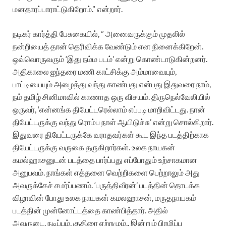
மனதாரப்
பாராட்டுகிறோம்
.”
என்றார்
.
நடிகர்
கார்த்தி
பேசுகையில்
, ”
அனைவருக்கும்
முதலில்
நன்றியைத்
தான்
தெரிவிக்க
வேண்டும்
என
நினைக்கிறேன்
.
ஒவ்வொருவரும்
‘
இது
நம்ம
படம்
’
என்று
கொண்டாடுகின்றனர்
.
அதிகாலை
ஐந்தரை
மணி
காட்சிக்கு
அம்மாவையும்
,
பாட்டியையும்
அழைத்து
வந்து
காண்பது
என்பது
இதுவரை
நாம்
,
நம்
தமிழ்
சினிமாவில்
காணாத
ஒரு
விசயம்
.
திருநெல்வேலியில்
ஒருவர்
, ‘
என்னங்க
தியேட்டரெல்லாம்
எப்படி
மாறிவிட்டது
.
நான்
தியேட்டருக்கு
வந்து
ரொம்ப
நாள்
ஆயிடுச்சு
’
என்று
சொல்கிறார்
.
இதுவரை
தியேட்டருக்கே
வராதவர்கள்
கூட
இந்த
படத்திற்காக
தியேட்டருக்கு
வருகை
தருகிறார்கள்
.
உலக
நாயகன்
கமல்ஹாசனுடன்
படத்தை
பார்ப்பது
எப்போதும்
உற்சாகமான
அனுபவம்
.
நாங்கள்
எத்தனை
வெற்றிகளை
பெற்றாலும்
அது
அவருக்கேச்
சமர்ப்பணம்
. ‘
பருத்திவீரன்
’
படத்தின்
தொடக்க
விழாவின் போது
உலக நாயகன்
கமலஹாசன்
,
மருதநாயகம்
படத்தின்
முன்னோட்டத்தை
காண்பித்தார்
.
அதில்
அவருடை.
நடிப்பும்
,
குதிரை
ஏற்றமும்
..
இன்றும்
பிரமிப்பு