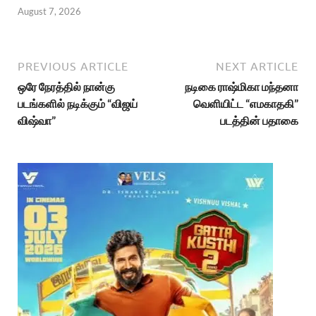
August 7, 2026
PREVIOUS ARTICLE
NEXT ARTICLE
ஒரே நேரத்தில் நான்கு
நடிகை ராஷ்மிகா மந்தனா
படங்களில் நடிக்கும் “விஜய்
வெளியிட்ட “எமகாதகி”
விஷ்வா”
படத்தின் பதாகை