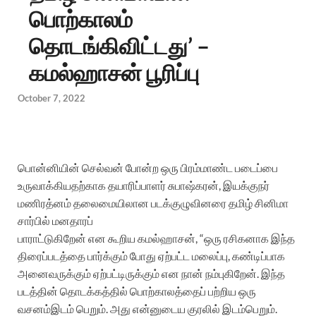
பொற்காலம்
தொடங்கிவிட்டது’ –
கமல்ஹாசன் பூரிப்பு
October 7, 2022
பொன்னியின்
செல்வன்
போன்ற
ஒரு
பிரம்மாண்ட
படைப்பை
உருவாக்கியதற்காக
தயாரிப்பாளர்
சுபாஷ்கரன்
,
இயக்குநர்
மணிரத்னம்
தலைமையிலான
படக்குழுவினரை
தமிழ்
சினிமா
சார்பில்
மனதாரப்
பாராட்டுகிறேன்
என
கூறிய
கமல்ஹாசன்,
“ஒரு
ரசிகனாக
இந்த
திரைப்படத்தை
பார்க்கும்
போது
ஏற்பட்ட
மலைப்பு
,
கண்டிப்பாக
அனைவருக்கும்
ஏற்பட்டிருக்கும்
என
நான்
நம்புகிறேன்
.
இந்த
படத்தின்
தொடக்கத்தில்
பொற்காலத்தைப்
பற்றிய
ஒரு
வசனம்
இடம்
பெறும்.
அது
என்னுடைய
குரலில்
இடம்பெறும்
.