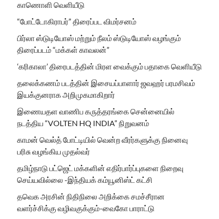
காணொளி வெளியீடு
“போட்டோகிராபர்” திரைப்பட விமர்சனம்
பிர்லா ஸ்டுடியோஸ் மற்றும் நீலம் ஸ்டுடியோஸ் வழங்கும்
திரைப்படம் “மக்கள் காவலன்”
‘கரிகாலா’ திரைபடத்தின் மிரள வைக்கும் பதாகை வெளியீடு
தலைக்கணம் படத்தின் இசையப்பாளார் ஜவஹர் பரமசிவம்
இயக்குனராக அறிமுகமாகிறார்
இணையதள வாணிப கருத்தரங்கை சென்னையில்
நடத்திய “VOLTEN HQ INDIA” நிறுவனம்
காமன் வெல்த் போட்டியில் வென்ற வீரர்களுக்கு நினைவு
பரிசு வழங்கிய முதல்வர்
தமிழ்நாடு பட்ஜெட் மக்களின் எதிர்பார்ப்புகளை நிறைவு
செய்யவில்லை -இந்தியக் கம்யூனிஸ்ட் கட்சி
தவெக அரசின் நிதிநிலை அறிக்கை சமச்சீரான
வளர்ச்சிக்கு வழிவகுக்கும்-வைகோ பாராட்டு