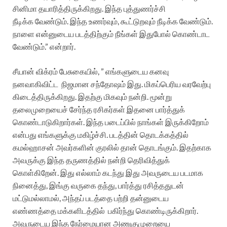
சினிமா
தயாரித்திருக்கிறது
.
இந்த
புத்துணர்ச்சி
நீடிக்க
வேண்டும்
.
இந்த
உணர்வும்
,
கூட்டுறவும்
நீடிக்க
வேண்டும்
.
நாளை
என்னுடைய
படத்திற்கும்
நீங்கள்
இதுபோல்
கொண்டாட
வேண்டும்
.”
என்றார்
.
சீயான்
விக்ரம்
பேசுகையில்
, ”
எங்களுடைய
கனவு
நனவாகிவிட்ட
நிஜமான
சந்தோஷம்
இது
.
மிகப்பெரிய
வரவேற்பு
கிடைத்திருக்கிறது
.
இதற்கு
மிகவும்
நன்றி
.
மூன்று
தலைமுறையைச்
சேர்ந்த
ரசிகர்கள்
இதனை
பார்த்துக்
கொண்டாடுகிறார்கள்
.
இந்த
படைப்பில்
நாங்கள்
இருக்கிறோம்
என்பது
எங்களுக்கு
மகிழ்ச்சி
.
படத்தின்
தொடக்கத்தில்
கமல்ஹாசன்
அவர்களின்
குரலில்
தான்
தொடங்கும்
.
இதற்காக
அவருக்கு
இந்த
தருணத்தில்
நன்றி
தெரிவித்துக்
கொள்கிறேன்
.
இது
எல்லாம்
கடந்து
இது
அவருடைய
படமாக
நினைத்து
,
இங்கு
வருகை
தந்து
,
பார்த்து
ரசித்ததுடன்
மட்டுமல்லாமல்
,
அந்தப்
படத்தை
பற்றி
தன்னுடைய
எண்ணத்தை
மக்களிடத்தில்
பகிர்ந்து
கொண்டிருக்கிறார்
.
அவருடைய
இந்த
நேர்மையான
அணுகுமுறையை