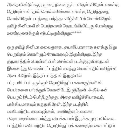
அதை
மீண்டும்
ஒரு
முறை
நினைவூட்ட
விரும்புகிறேன்
.
எனக்கு
தெரியும்
என்பதால்
சொல்லவில்லை
.
எனக்கு
தெரிந்ததை
சொல்கிறேன்
.
படத்தை
பார்த்த
மகிழ்ச்சியில்
சொல்கிறேன்
.
தமிழ்
சினிமாவின்
பொற்காலம்
தொடங்கிவிட்டது
போன்றது
உணர்வு
எனக்குள்
ஏற்பட்டிருக்கிறது
.******
ஒரு
தமிழ்
சினிமா
கலைஞராக
..
தயாரிப்பாளராக
எனக்கு
இது
பெருமிதம்
கொள்ளும்
நேரமாகவும்
இருக்கிறது
.
இந்த
தருணத்தில்
பொன்னியின்
செல்வன்
படக்குழுவினருடன்
இணைந்து
கொண்டாட்டத்தில்
கலந்து
கொள்வதில்
மகிழ்ச்சி
அடைகிறேன்
.
இந்தப்
படத்தின்
இறுதியில்
பட்டியலிடப்பட்டிருக்கும்
தொழில்நுட்ப
கலைஞர்களின்
பெயர்களை
பார்த்துக்
கொண்டே
இருந்தேன்
.
அதில்
என்
பெயரும்
இடம்
பெற்றிருந்தது
.
அதை
மகிழ்ச்சியாகவும்
,
பாக்கியமாகவும்
கருதுகிறேன்
.
இந்த
படத்தில்
பணியாற்றிய
கலை
ஞர்கள்
,
மணிரத்னம்
,
லைகா
புரொடக்ஷன்ஸை
பார்த்து
வியக்காமல்
இருக்க
முடியவில்லை
.
படத்தில்
பணியாற்றிய
தொழில்நுட்பக்
கலைஞர்களை
மட்டும்