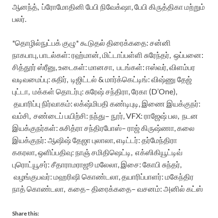
ஆனந்த்
,
ப்ரோமோதினி
பேபி
நிவேக்‌ஷா
,
பேபி
கிருத்திகா
மற்றும்
பலர்
.
*
தொழில்நுட்பக்
குழு
*
கூடுதல்
திரைக்கதை
:
சன்னி
நாகபாபு
,
பாடல்கள்
:
ரஹ்மான்
,
மிட்டாப்பள்ளி
சுரேந்தர்
,
ஒப்பனை
:
சித்தூர்
ஸ்ரீனு
,
உடைகள்
:
மானசா
,
படங்கள்
:
ஈஸ்வர்
,
விளம்பர
வடிவமைப்பு
:
சுதிர்
,
டிஜிட்டல்
&
மார்க்கெட்டிங்
:
விஷ்ணு
தேஜ்
புட்டா
,
மக்கள்
தொடர்பு
:
சுரேஷ்
சந்திரா
,
ரேகா
(D’One),
தயாரிப்பு
நிர்வாகம்
:
லக்‌ஷ்மிபதி
கண்டிபுடி
,
இணை
இயக்குநர்
:
வம்சி
,
சண்டைப்
பயிற்சி
:
நந்து
–
நூர்
,
VFX:
ராஜேஷ்
பல
,
நடன
இயக்குநர்கள்
:
சுசித்ரா
சந்திரபோஸ்
–
ராஜ்
கிருஷ்ணா
,
கலை
இயக்குநர்
:
ஆஷிஷ்
தேஜா
புலாலா
,
எடிட்டர்
:
தர்மேந்திரா
ககரலா
,
ஒளிப்பதிவு
:
நாஞ்
சமிதிஷெட்டி
,
எக்ஸிகியூட்டிவ்
புரொட்யூசர்
:
சீதாராமராஜூ
மலேலா
,
இசை
:
கோபி
சுந்தர்
,
வழங்குபவர்
:
மஹரிஷி
கொண்டலா
,
தயாரிப்பாளர்
:
மகேந்திர
நாத்
கொண்டலா
,
கதை
–
திரைக்கதை
–
வசனம்
:
அனில்
கட்ஸ்
Share this: