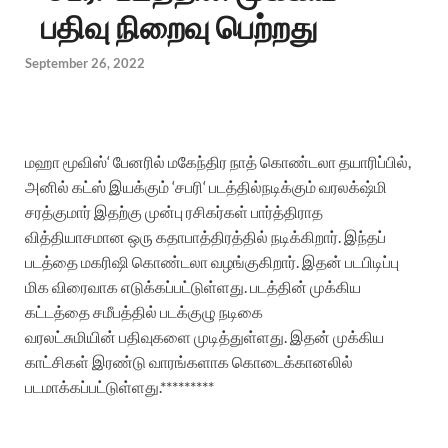
பதிவு நிறைவு பெற்றது
September 26, 2022
மஹா
மூவிஸ்
‘
பேனரில்
மகேந்திர
நாத்
கொண்டலா
தயாரிப்பில்
,
அனில்
கட்ஸ்
இயக்கும்
‘
சபரி
‘
படத்தில்
நடிக்கும்
வரலக்‌ஷ்மி
சரத்குமார்
இதற்கு
முன்பு
ரசிகர்கள்
பார்த்திராத
வித்தியாசமான
ஒரு
கதாபாத்திரத்தில்
நடிக்கிறார்
.
இந்தப்
படத்தை
மகரிஷி
கொண்டலா
வழங்குகிறார்
.
இதன்
படபிடிப்பு
மிக
விரைவாக
எடுக்கப்பட்டுள்ளது
.
படத்தின்
முக்கிய
கட்டத்தை
சமீபத்தில்
படக்குழு நடிகை
வரலட்சுமியின்
பதிவுகளை
முடித்துள்ளது
.
இதன்
முக்கிய
காட்சிகள்
இரண்டு
வாரங்களாக
கொடைக்கானலில்
படமாக்கப்பட்டுள்ளது
.*********