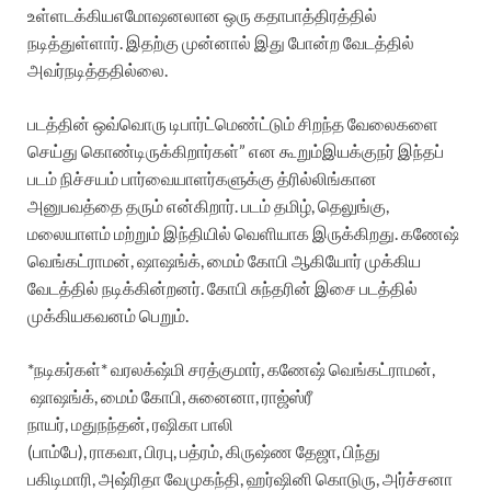
உள்ளடக்கிய
எமோஷனலான
ஒரு
கதாபாத்திரத்தில்
நடித்துள்ளார்
.
இதற்கு
முன்னால்
இது
போன்ற
வேடத்தில்
அவர்
நடித்ததில்லை
.
படத்தின்
ஒவ்வொரு
டிபார்ட்மெண்ட்டும்
சிறந்த
வேலைகளை
செய்து
கொண்டிருக்கிறார்கள்
”
என
கூறும்
இயக்குநர்
இந்தப்
படம்
நிச்சயம்
பார்வையாளர்களுக்கு
த்ரில்லிங்கான
அனுபவத்தை
தரும்
என்கிறார்
.
படம்
தமிழ்
,
தெலுங்கு
,
மலையாளம்
மற்றும்
இந்தியில்
வெளியாக
இருக்கிறது
.
கணேஷ்
வெங்கட்ராமன்
,
ஷாஷங்க்
,
மைம்
கோபி
ஆகியோர்
முக்கிய
வேடத்தில்
நடிக்கின்றனர்
.
கோபி
சுந்தரின்
இசை
படத்தில்
முக்கிய
கவனம்
பெறும்
.
*
நடிகர்கள்
*
வரலக்‌ஷ்மி
சரத்குமார்
,
கணேஷ்
வெங்கட்ராமன்
,
ஷாஷங்க்
,
மைம்
கோபி
,
சுனைனா
,
ராஜ்ஸ்ரீ
நாயர்
,
மதுநந்தன்
,
ரஷிகா
பாலி
(
பாம்பே
),
ராகவா
,
பிரபு
,
பத்ரம்
,
கிருஷ்ண
தேஜா
,
பிந்து
பகிடிமாரி
,
அஷ்ரிதா
வேமுகந்தி
,
ஹர்ஷினி
கொடுரு
,
அர்ச்சனா