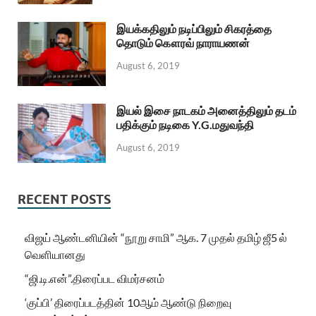
இயக்கதிலும் நடிப்பிலும் சிகரத்தை
தொடும் கௌரவ் நாராயணன்
August 6, 2019
இயல் இசை நாடகம் அனைத்திலும் தடம்
பதிக்கும் நடிகை Y.G.மதுவந்தி
August 6, 2019
RECENT POSTS
விஜய் ஆண்டனியின் “நூறு சாமி” ஆக. 7 முதல் தமிழ் ஜீ5 ல்
வெளியானது
“ஜி.டி.என்”.திரைப்பட விமர்சனம்
‘குப்பி’ திரைப்படத்தின் 10ஆம் ஆண்டு நிறைவு