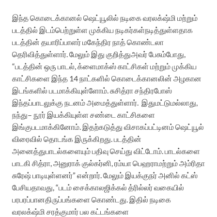
இந்த
கொடைக்கானல்
ஷெட்யூலில்
நடிகை
வரலக்‌ஷ்மி
மற்றும்
படத்தில்
இடம்பெற்றுள்ள
முக்கிய
நடிகர்கள்
நடித்துள்ளதாக
படத்தின்
தயாரிப்பாளர்
மகேந்திர
நாத்
கொண்டலா
தெரிவித்துள்ளார்
.
மேலும்
இது
குறித்து
அவர்
பேசும்போது
,
“
படத்தின்
ஒரு
பாடல்
,
க்ளைமாக்ஸ்
காட்சிகள்
மற்றும்
முக்கிய
காட்சிகளை
இந்த
14
நாட்களில்
கொடைக்கானலின்
அழகான
இடங்களில்
படமாக்கியுள்ளோம்
.
சுசித்ரா
சந்திரபோஸ்
இந்தப்
பாடலுக்கு
நடனம்
அமைத்துள்ளார்
.
இதுமட்டுமல்லாது
,
நந்து
–
நூர்
இயக்கியுள்ள
சண்டை
காட்சிகளை
இங்கு
படமாக்கினோம்
.
இதற்கடுத்து
விசாகப்பட்டினம்
ஷெட்யூல்
விரைவில்
தொடங்க
இருக்கிறது
.
படத்தின்
அனைத்து
பாடல்களையும்
பதிவு
செய்து
விட்டோம்
.
பாடல்களை
பாடகி
சித்ரா
,
அனுராக்
குல்கர்னி
,
ரம்யா
பெஹரா
மற்றும்
அம்ரிதா
சுரேஷ்
பாடியுள்ளனர்
”
என்றார்
.
மேலும்
இயக்குநர்
அனில்
கட்ஸ்
பேசியதாவது
, “
படம்
சைக்காலஜிக்கல்
த்ரில்லர்
வகையில்
பரபரப்பான
திருப்பங்களை
கொண்டது
.
இதில்
நடிகை
வரலக்‌ஷ்மி
சரத்குமார்
பல
கட்டங்களை