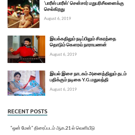
‘பாரீஸ் பாரீஸ்’ சென்சார் மறுபரிசீலனைக்கு
செல்கிறது
August 6, 2019
இயக்கதிலும் நடிப்பிலும் சிகரத்தை
தொடும் கௌரவ் நாராயணன்
August 6, 2019
இயல் இசை நாடகம் அனைத்திலும் தடம்
பதிக்கும் நடிகை Y.G.மதுவந்தி
August 6, 2019
RECENT POSTS
“ஒன் மேன்” திரைப்படம் ஆக.21 ல் வெளியீடு