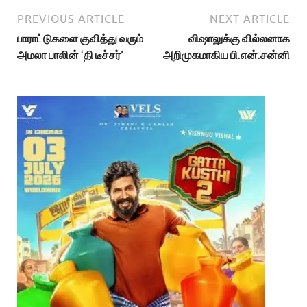
PREVIOUS ARTICLE
NEXT ARTICLE
பாராட்டுகளை குவித்து வரும்
விஷாலுக்கு வில்லனாக
அமலா பாலின் ‘தி டீச்சர்’
அறிமுகமாகிய பி.என்.சன்னி