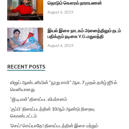
தொடும் கௌரவ் நாராயணன்
August 6, 2019
இயல் இசை நாடகம் அனைத்திலும் தடம்
பதிக்கும் நடிகை Y.G.மதுவந்தி
August 6, 2019
RECENT POSTS
விஜய் ஆண்டனியின் “நூறு சாமி” ஆக. 7 முதல் தமிழ் ஜீ5 ல்
வெளியானது
“ஜி.டி.என்”.திரைப்பட விமர்சனம்
‘குப்பி’ திரைப்படத்தின் 10ஆம் ஆண்டு நிறைவு
கொண்டாட்டம்
‘செய்! செய்யாதே! திரைப்படத்தின் இசை மற்றும்