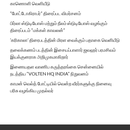
காணொளி வெளியீடு
“போட்டோகிராபர்” திரைப்பட விமர்சனம்
பிர்லா ஸ்டுடியோஸ் மற்றும் நீலம் ஸ்டுடியோஸ் வழங்கும்
திரைப்படம் “மக்கள் காவலன்”
‘கரிகாலா’ திரைபடத்தின் மிரள வைக்கும் பதாகை வெளியீடு
தலைக்கணம் படத்தின் இசையப்பாளார் ஜவஹர் பரமசிவம்
இயக்குனராக அறிமுகமாகிறார்
இணையதள வாணிப கருத்தரங்கை சென்னையில்
நடத்திய “VOLTEN HQ INDIA” நிறுவனம்
காமன் வெல்த் போட்டியில் வென்ற வீரர்களுக்கு நினைவு
பரிசு வழங்கிய முதல்வர்