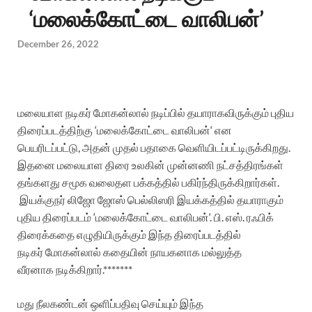
‘மலைக்கோட்டை வாலிபன்’
December 26, 2022
மலையாள
நடிகர்
மோகன்லால்
நடிப்பில்
தயாராகவிருக்கும்
புதிய
திரைப்படத்திற்கு
‘
மலைக்கோட்டை
வாலிபன்
‘
என
பெயரிடப்பட்டு
,
அதன்
முதல் பதாகை
வெளியிடப்பட்டிருக்கிறது
.
இதனை
மலையாள
திரை
உலகின்
முன்னணி
நட்சத்திரங்கள்
தங்களது
சமூக
வலைதள
பக்கத்தில்
பகிர்ந்திருக்கிறார்கள்
.
இயக்குநர்
லிஜோ
ஜோஸ்
பெல்லிஸரி
இயக்கத்தில்
தயாராகும்
புதிய
திரைப்படம்
‘
மலைக்கோட்டை
வாலிபன்
‘.
பி
.
எஸ்
.
ரஃபிக்
திரைக்கதை
எழுதியிருக்கும்
இந்த
திரைப்படத்தில்
நடிகர்
மோகன்லால்
கதையின்
நாயகனாக மல்லுத்த
வீரனாக
நடிக்கிறார்
.*******
மது
நீலகண்டன்
ஒளிப்பதிவு
செய்யும்
இந்த