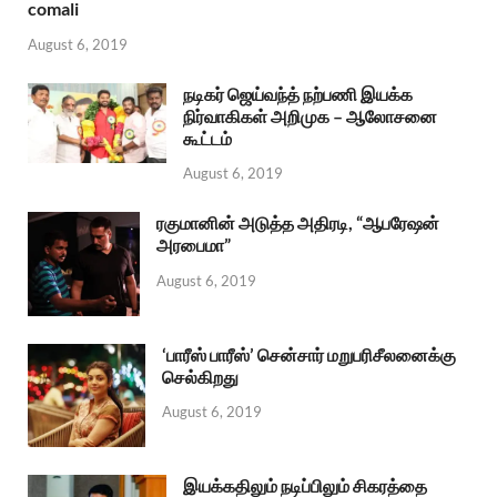
comali
August 6, 2019
நடிகர் ஜெய்வந்த் நற்பணி இயக்க
நிர்வாகிகள் அறிமுக – ஆலோசனை
கூட்டம்
August 6, 2019
ரகுமானின் அடுத்த அதிரடி, “ஆபரேஷன்
அரபைமா”
August 6, 2019
‘பாரீஸ் பாரீஸ்’ சென்சார் மறுபரிசீலனைக்கு
செல்கிறது
August 6, 2019
இயக்கதிலும் நடிப்பிலும் சிகரத்தை