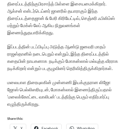
திரைப்படத்திற்கு
பிரசாந்த்
பிள்ளை
இசையமைக்கிறார்
.
ஆக்சன்
என்டர்டெய்னர்
ஜானரில்
தயாராகும்
இந்த
திரைப்படத்தை
ஜான்
&
மேரி
கிரியேட்டிவ்
,
செஞ்சுரி
ஃபிலிம்ஸ்
மற்றும்
மேக்ஸ்
லேப்
ஆகிய
நிறுவனங்கள்
இணைந்து
தயாரிக்கிறது
.
இப்படத்தின்
படப்பிடிப்பு
அடுத்த
ஆண்டு
ஜனவரி
மாதம்
ராஜஸ்தானில்
நடைபெறும்
என்றும்
,
இந்த
திரைப்படத்தில்
கதையின்
நாயகனாக
நடிக்கும்
மோகன்லால்
மல்யுத்த
வீரராக
நடிக்கிறார்
என்றும்
பட
குழுவினர்
தெரிவித்திருக்கிறார்கள்
.
மலையாள
திரையுலகின்
முன்னணி
இயக்குநரான
லிஜோ
ஜோஸ்
பெல்லிஸரியுடன்
,
மோகன்லால்
இணைந்திருப்பதால்
‘
மலைக்கோட்டை
வாலிபன்
‘
படத்திற்கு
பெரும்
எதிர்பார்ப்பு
எழுந்திருக்கிறது
.
Share this:
X
Facebook
WhatsApp