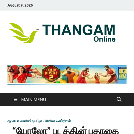
August 9, 2026
T
online
news
On
portal
MAIN MENU
ஆடியோ வெளியீட்டு விழா
/
சினிமா செய்திகள்
“யோலோ” படத்தின் பதாகை