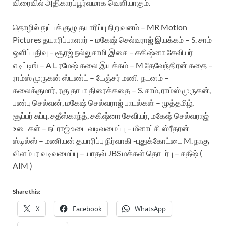
விரைவில் அதிகாரப்பூர்வமாக வெளியாகும்.
தொழில் நுட்பக் குழு
தயாரிப்பு நிறுவனம் – MR Motion
Pictures
தயாரிப்பாளார் – மகேஷ் செல்வராஜ்
இயக்கம் – S. சாம்
ஒளிப்பதிவு – சூரஜ் நல்லுசாமி
இசை – சகிஷ்னா சேவியர்
எடிட்டிங் – A L ரமேஷ்
கலை இயக்கம் – M தேவேந்திரன்
கதை –
ராம்ஸ் முருகன்
ஸ்டண்ட் – டேஞ்சர் மணி
நடனம் –
கலைக்குமார், ரகு தாபா
திரைக்கதை – S. சாம், ராம்ஸ் முருகன்,
பண்பு செல்வன், மகேஷ் செல்வராஜ்
பாடல்கள் – முத்தமிழ்,
சூப்பர் சுப்பு, சதீஸ்காந்த், சகிஷ்னா சேவியர், மகேஷ் செல்வராஜ்
உடைகள் – நட்ராஜ்
உடை வடிவமைப்பு – மீனாட்சி ஸ்ரீதரன்
ஸ்டில்ஸ் – மணியன்
தயாரிப்பு நிர்வாகி -புதுக்கோட்டை M. நாகு
விளம்பர வடிவமைப்பு – யாதவ் JBS
மக்கள் தொடர்பு – சதீஷ் (
AIM )
Share this:
X
Facebook
WhatsApp