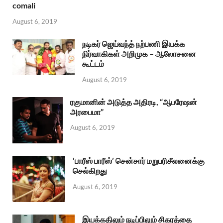
comali
August 6, 2019
நடிகர் ஜெய்வந்த் நற்பணி இயக்க
நிர்வாகிகள் அறிமுக – ஆலோசனை
கூட்டம்
August 6, 2019
ரகுமானின் அடுத்த அதிரடி, “ஆபரேஷன்
அரபைமா”
August 6, 2019
‘பாரீஸ் பாரீஸ்’ சென்சார் மறுபரிசீலனைக்கு
செல்கிறது
August 6, 2019
இயக்கதிலும் நடிப்பிலும் சிகரத்தை