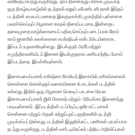
வரவேற்பு பெற்று வருகிறது.
நாம் நினைத்து பார்க்க முடியாத
ஒரு நிகழ்வு வாழ்வில் நடந்தால் எனும் ஃபேண்டஸி தான் இந்தப்
படத்தின் மையம், மனதை இலகுவாக்கி, முகத்தில் புன்னகை
மலரச்செய்யும் அழகான காதல் திரைப்படமாக, இன்றைய
தலைமுறை வாழ்க்கையைப் பதிவு செய்யும் படைப்பாக ரோம்
காம் ஜானரில் கலக்கலான கமர்ஷியல் என்டர்டெயினராக,
இப்படம் உருவாகியுள்ளது.
இயக்குநர் அமீர் மற்றும்
சமுத்திரகனியிடம் இணை இயக்குநராக பணியாற்றிய S.சாம்
இப்படத்தை
இயக்கியுள்ளார்.
இசையமைப்பாளர் சகிஷ்னா சேவியர் இசையில், ரசிகர்களைக்
கொள்ளை கொள்ளும் வகையிலான 6 பாடல்கள் படத்தில்
உள்ளது. இதில் ஒரு அழகான மெலடிப் பாடலை பிரபல
இசையமைப்பாளர் ஜீவி பிரகாஷ் மற்றும்
பிரியங்கா இணைந்து
பாடியுள்ளனர்.
இப்படத்தின் படப்பிடிப்பு ஒரே கட்டமாகச்
சென்னை மற்றும் அதன் சுற்றுப்புறப் பகுதிகளில் நடத்தி
முடிக்கப்பட்டுள்ளது. படத்தின் இறுதிக்கட்ட பணிகள் பரபரப்பாக
நடந்து வருகிறது.
படத்தின் டீசர், டிரெய்லர் பற்றிய அறிவிப்புகள்