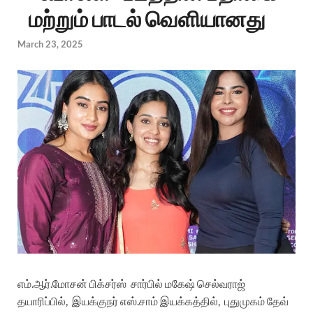
மற்றும் பாடல் வெளியானது
March 23, 2025
எம்.ஆர்.மோசன் பிக்சர்ஸ்
சார்பில் மகேஷ் செல்வராஜ்
தயாரிப்பில்,
இயக்குநர் எஸ்.சாம் இயக்கத்தில்,
புதுமுகம் தேவ்