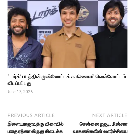
‘டார்க்’ படத்தின் முன்னோட்டக் காணொளி வெள்ளோட்டம்
விடப்பட்டது
June 17, 2026
PREVIOUS ARTICLE
NEXT ARTICLE
இளையராஜாவுக்கு விரைவில்
சென்னை ஐஐடி, மின்சார
பாரத ரத்னா விருது கிடைக்க
வாகனங்களின் வளர்ச்சியை