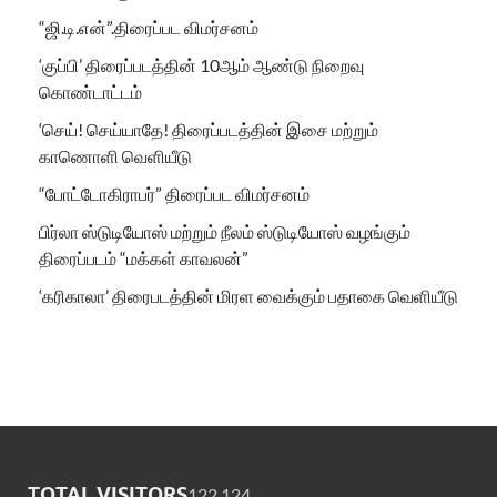
“ஜி.டி.என்”.திரைப்பட விமர்சனம்
‘குப்பி’ திரைப்படத்தின் 10ஆம் ஆண்டு நிறைவு
கொண்டாட்டம்
‘செய்! செய்யாதே! திரைப்படத்தின் இசை மற்றும்
காணொளி வெளியீடு
“போட்டோகிராபர்” திரைப்பட விமர்சனம்
பிர்லா ஸ்டுடியோஸ் மற்றும் நீலம் ஸ்டுடியோஸ் வழங்கும்
திரைப்படம் “மக்கள் காவலன்”
‘கரிகாலா’ திரைபடத்தின் மிரள வைக்கும் பதாகை வெளியீடு
TOTAL VISITORS
122,124