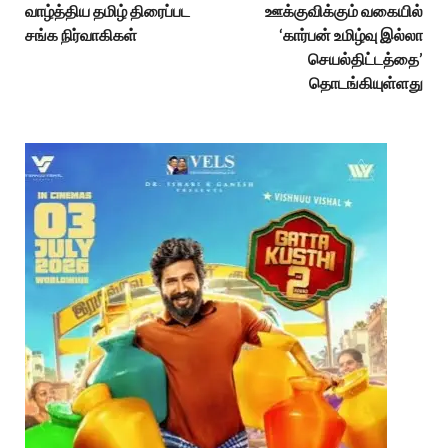
வாழ்த்திய தமிழ் திரைப்பட
ஊக்குவிக்கும் வகையில்
சங்க நிர்வாகிகள்
‘கார்பன் உமிழ்வு இல்லா
செயல்திட்டத்தை’
தொடங்கியுள்ளது