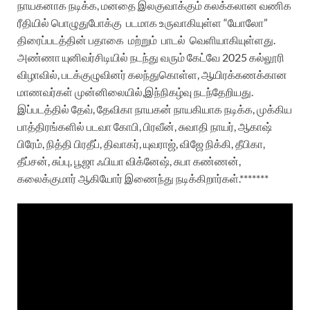
நாயகனாக நடிக்க, மனதை இலகுவாக்கும்
கலக்கலான வணிக
ரீதியில் பொழுதுபோக்கு படமாக உருவாகியுள்ள “யோலோ”
திரைப்படத்தின் பதாகை மற்றும் பாடல்
வெளியாகியுள்ளது.
அண்ணா யுனிவர்சிடியில் நடந்து வரும் கேட்வே 2025 கல்லூரி
விழாவில், படக்குழுவினர் கலந்துகொள்ள, ஆயிரக்கணக்கான
மாணவர்கள் முன்னிலையில்,இந்நிகழ்வு நடந்தேறியது.
இப்படத்தில் தேவ், தேவிகா நாயகன் நாயகியாக நடிக்க, முக்கிய
பாத்திரங்களில் படவா கோபி, பிரவீன், சுவாதி நாயர், ஆகாஷ்
பிரேம், நித்தி பிரதீப், திவாகர், யுவராஜ், விஜே நிக்கி, தீபிகா,
தீப்சன், சுப்பு, பூஜா ஃபியா விக்னேஷ், சுபா கண்ணன்,
கலைக்குமார் ஆகியோர் இணைந்து நடிக்கிறார்கள்.*******