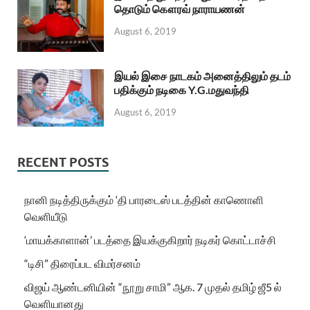
தொடும் கௌரவ் நாராயணன்
August 6, 2019
இயல் இசை நாடகம் அனைத்திலும் தடம்
பதிக்கும் நடிகை Y.G.மதுவந்தி
August 6, 2019
RECENT POSTS
நானி நடித்திருக்கும் ‘தி பாரடைஸ் படத்தின் காணொளி
வெளியீடு
‘மாயக்காளான்’ படத்தை இயக்குகிறார் நடிகர் கொட்டாச்சி
“டிசி” திரைப்பட விமர்சனம்
விஜய் ஆண்டனியின் “நூறு சாமி” ஆக. 7 முதல் தமிழ் ஜீ5 ல்
வெளியானது