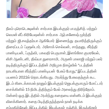
நீலம்
புரொடெக்ஷன்ஸ்
சார்பாக
இயக்குநர்
பா
.
ரஞ்சித்
மற்றும்
லெமன்
லீப்
கிரியேஷன்ஸ்
சார்பாக
ஆர்
.
கணேஷ்
மூர்த்தி
மற்றும்
ஜி
.
சவுந்தர்யா
ஆகியோர்
இணைந்து
தயாரித்திருக்கும்
திரைப்படம்
ப்ளூ
ஸ்டார்
.
அசோக்
செல்வன்
,
சாந்தனு
,
கீர்த்தி
பாண்டியன்
,
ப்ருத்வி
,
பகவதி
பெருமாள்
,
இளங்கோ
குமரவேல்
,
லிசி
ஆண்டனி
,
திவ்யா
துரைசாமி
,
அருண்
பாலாஜி
மற்றும்
பலர்
நடித்திருக்கும்
இப்படத்தின் அறிமுக நிகழ்வில்
*
படத்தின்
நாயகியான
கீர்த்திப்
பாண்டியன்
பேசும்
போது
,*
இப்படத்தின்
பயணம்
2022
ல்
தொடங்கியது
.
அமர்ந்து
பேசுவதற்குக்
கூட
இடம்
கிடைக்காமல்
நானும்
இயக்குநர்
ஜெயக்குமாரும்
மோட்டார்
சைக்கிளில்
15
நிமிடத்திற்கும்
மேல்
அலைந்து
திரிந்தோம்
.
பின்னர்
ஒரு
இடத்தில்
அமர்ந்து
கதையை
என்னிடம்
இயக்குநர்
விளக்கினார்
.
கதை
பிடித்திருந்த்தால்
நான்
நடிக்க
சம்மதித்தேன்
.
இப்படத்தில்
இயக்குநர்
ரஞ்சித்
இருக்கிறார்