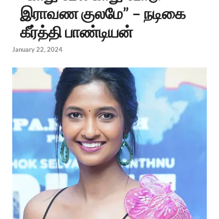
இராவண குலமே” – நடிகை
கீர்த்தி பாண்டியன்
January 22, 2024