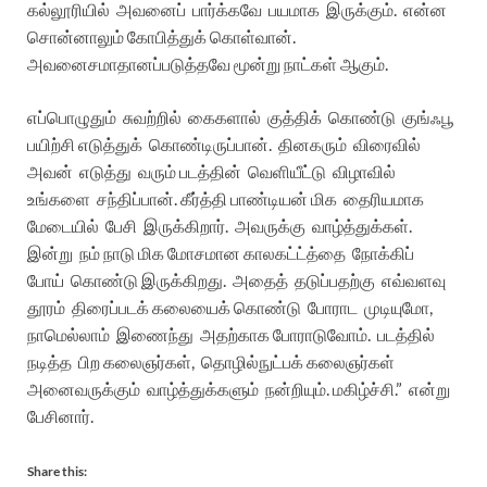
கல்லூரியில்
அவனைப்
பார்க்கவே
பயமாக
இருக்கும்
.
என்ன
சொன்னாலும்
கோபித்துக்
கொள்வான்
.
அவனை
சமாதானப்படுத்தவே
மூன்று
நாட்கள்
ஆகும்
.
எப்பொழுதும்
சுவற்றில்
கைகளால்
குத்திக்
கொண்டு
குங்ஃபூ
பயிற்சி
எடுத்துக்
கொண்டிருப்பான்
.
தினகரும்
விரைவில்
அவன்
எடுத்து
வரும்
படத்தின்
வெளியீட்டு
விழாவில்
உங்களை
சந்திப்பான்
.
கீர்த்தி
பாண்டியன்
மிக
தைரியமாக
மேடையில்
பேசி
இருக்கிறார்
.
அவருக்கு
வாழ்த்துக்கள்
.
இன்று
நம்
நாடு
மிக
மோசமான
காலகட்ட்த்தை
நோக்கிப்
போய்
கொண்டு
இருக்கிறது
.
அதைத்
தடுப்பதற்கு
எவ்வளவு
தூரம்
திரைப்படக்
கலையைக்
கொண்டு
போராட
முடியுமோ
,
நாமெல்லாம்
இணைந்து
அதற்காக
போராடுவோம்
.
படத்தில்
நடித்த
பிற
கலைஞர்கள்
,
தொழில்நுட்பக்
கலைஞர்கள்
அனைவருக்கும்
வாழ்த்துக்களும்
நன்றியும்
.
மகிழ்ச்சி
.”
என்று
பேசினார்
.
Share this: