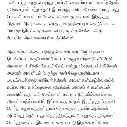
பணியாற்ற
வந்த
பொழுது
நான்
அசெளகர்யமாக
உணர்ந்தேன்
.
ஏனென்றால்
மற்ற
உதவி
இயக்குநர்களிடம்
வேலை
வாங்குவது
போல்
அவர்களிடம்
வேலை
வாங்க
தயக்கமாக
இருந்தது
.
ஆனால்
அவர்களுக்கு
எந்த
முன்னுரிமையும்
கொடுக்காமல்
பிற
உதவி
இயக்குநர்களை
எப்படி
நடத்துவேனோ
அது
போலவே
அவர்களையும்
நடத்தினேன்
.
அவர்களும்
அதை
புரிந்து
கொண்டனர்
.
ஜெயக்குமார்
இயக்கிய
டாக்குமெண்ட்ரியை
பார்ததும்
மிரண்டு
விட்டேன்
.
அவனை
நீ
சீக்கிரமே
படம்
செய்
என்று
உற்சாகப்படுத்தினேன்
.
ஆனால்
அவனிடம்
இருந்து
நான்
வேறு
மாதிரியான
படைப்பைத்
தான்
எதிர்பார்த்தேன்
.
அவன்
தன்
வாழ்க்கையில்
நடந்த
சில
நிகழ்வுகளை
எடுத்துக்
கொண்டு
கமர்ஸியல்
லைனில்
ஒரு
படம்
செய்வான்
என்று
எதிர்பார்க்கவில்லை
.
அவன்
வாழ்க்கையில்
இப்படி
ஒரு
காதல்
இருந்தது
,
ப்ருத்வி
செய்த
கதாபாத்திரம்
தான்
ஜெயக்குமார்
என்பதெல்லாம்
அப்போது
தெரியாது
.
தெரிந்திருந்தால்
அவனுக்கு
திருமணம்
செய்து
வைக்க
இவ்வளவு
கஷ்டப்பட்டு
இருக்கமாட்டோம்
.