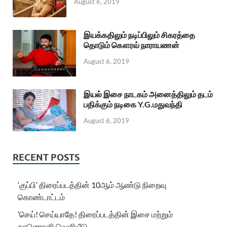
August 6, 2019
இயக்கதிலும் நடிப்பிலும் சிகரத்தை
தொடும் கௌரவ் நாராயணன்
August 6, 2019
இயல் இசை நாடகம் அனைத்திலும் தடம்
பதிக்கும் நடிகை Y.G.மதுவந்தி
August 6, 2019
RECENT POSTS
‘குப்பி’ திரைப்படத்தின் 10ஆம் ஆண்டு நிறைவு
கொண்டாட்டம்
‘செய்! செய்யாதே! திரைப்படத்தின் இசை மற்றும்
காணொளி வெளியீடு