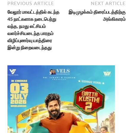
PREVIOUS ARTICLE
NEXT ARTICLE
வேலூர் மாவட்டத்தில் கடந்த
இடிமுழக்கம் திரைப்படத்திற்கு
45 நாட்களாக நடைபெற்று
அங்கிகாரம்
வந்த, நமது லட்சியம்
வளர்ச்சியடைந்த பாரதம்
விழிப்புணர்வு யாத்திரை
இன்று நிறைவடைந்தது