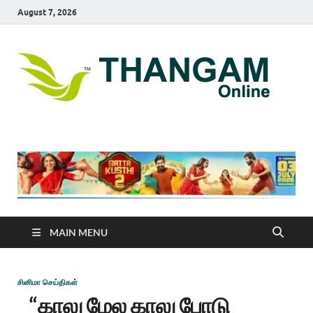
August 7, 2026
T
online
news
On
portal
MAIN MENU
சினிமா செய்திகள்
“காலு மேல காலு போடு