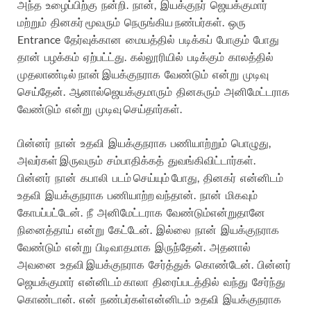
அந்த
உழைப்பிற்கு
நன்றி
.
நான்
,
இயக்குநர்
ஜெயக்குமார்
மற்றும்
தினகர்
மூவரும்
நெருங்கிய
நண்பர்கள்
.
ஒரு
Entrance
தேர்வுக்கான
மையத்தில்
படிக்கப்
போகும்
போது
தான்
பழக்கம்
ஏற்பட்ட்து
.
கல்லூரியில்
படிக்கும்
காலத்தில்
முதலாண்டில்
நான்
இயக்குநராக
வேண்டும்
என்று
முடிவு
செய்தேன்
.
ஆனால்
ஜெயக்குமாரும்
தினகரும்
அனிமேட்டராக
வேண்டும்
என்று
முடிவு
செய்தார்கள்
.
பின்னர்
நான்
உதவி
இயக்குநராக
பணியாற்றும்
பொழுது
,
அவர்கள்
இருவரும்
சம்பாதிக்கத்
துவங்கிவிட்டார்கள்
.
பின்னர்
நான்
கபாலி
படம்
செய்யும்
போது
,
தினகர்
என்னிடம்
உதவி
இயக்குநராக
பணியாற்ற
வந்தான்
.
நான்
மிகவும்
கோபப்பட்டேன்
.
நீ
அனிமேட்டராக
வேண்டும்
என்றுதானே
நினைத்தாய்
என்று
கேட்டேன்
.
இல்லை
நான்
இயக்குநராக
வேண்டும்
என்று
பிடிவாதமாக
இருந்தேன்
.
அதனால்
அவனை
உதவி
இயக்குநராக
சேர்த்துக்
கொண்டேன்
.
பின்னர்
ஜெயக்குமார்
என்னிடம்
காலா
திரைப்படத்தில்
வந்து
சேர்ந்து
கொண்டான்
.
என்
நண்பர்கள்
என்னிடம்
உதவி
இயக்குநராக