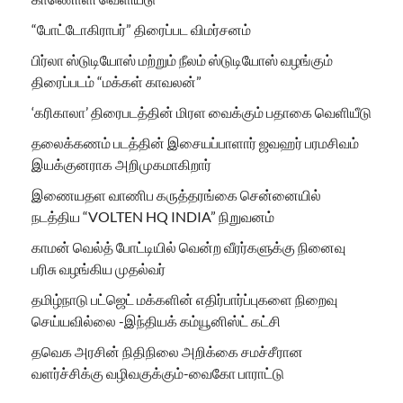
“போட்டோகிராபர்” திரைப்பட விமர்சனம்
பிர்லா ஸ்டுடியோஸ் மற்றும் நீலம் ஸ்டுடியோஸ் வழங்கும்
திரைப்படம் “மக்கள் காவலன்”
‘கரிகாலா’ திரைபடத்தின் மிரள வைக்கும் பதாகை வெளியீடு
தலைக்கணம் படத்தின் இசையப்பாளார் ஜவஹர் பரமசிவம்
இயக்குனராக அறிமுகமாகிறார்
இணையதள வாணிப கருத்தரங்கை சென்னையில்
நடத்திய “VOLTEN HQ INDIA” நிறுவனம்
காமன் வெல்த் போட்டியில் வென்ற வீரர்களுக்கு நினைவு
பரிசு வழங்கிய முதல்வர்
தமிழ்நாடு பட்ஜெட் மக்களின் எதிர்பார்ப்புகளை நிறைவு
செய்யவில்லை -இந்தியக் கம்யூனிஸ்ட் கட்சி
தவெக அரசின் நிதிநிலை அறிக்கை சமச்சீரான
வளர்ச்சிக்கு வழிவகுக்கும்-வைகோ பாராட்டு