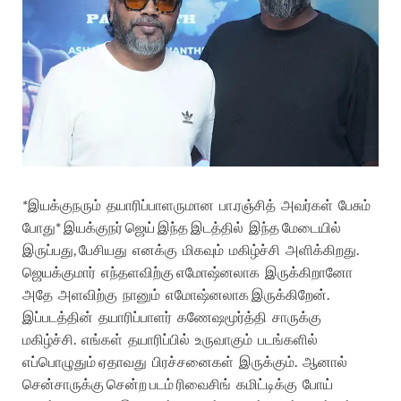
*
இயக்குநரும்
தயாரிப்பாளருமான
பா
.
ரஞ்சித்
அவர்கள்
பேசும்
போது
*
இயக்குநர்
ஜெய்
இந்த
இடத்தில்
இந்த
மேடையில்
இருப்பது
,
பேசியது
எனக்கு
மிகவும்
மகிழ்ச்சி
அளிக்கிறது
.
ஜெயக்குமார்
எந்தளவிற்கு
எமோஷ்னலாக
இருக்கிறானோ
அதே
அளவிற்கு
நானும்
எமோஷ்னலாக
இருக்கிறேன்
.
இப்படத்தின்
தயாரிப்பாளர்
கணேஷமூர்த்தி
சாருக்கு
மகிழ்ச்சி
.
எங்கள்
தயாரிப்பில்
உருவாகும்
படங்களில்
எப்பொழுதும்
ஏதாவது
பிரச்சனைகள்
இருக்கும்
.
ஆனால்
சென்சாருக்கு
சென்ற
படம்
ரிவைசிங்
கமிட்டிக்கு
போய்