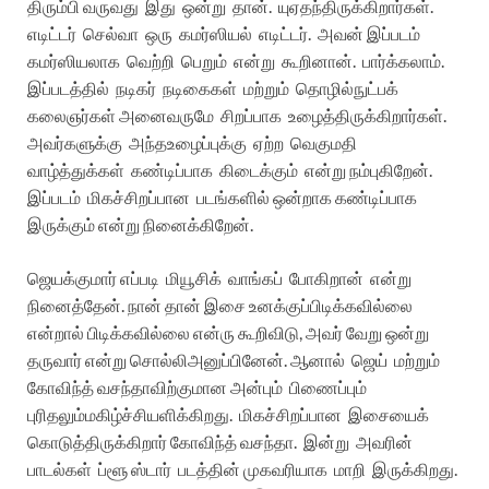
திரும்பி
வருவது
இது
ஒன்று
தான்
.
யுஏ
தந்திருக்கிறார்கள்
.
எடிட்டர்
செல்வா
ஒரு
கமர்ஸியல்
எடிட்டர்
.
அவன்
இப்படம்
கமர்ஸியலாக
வெற்றி
பெறும்
என்று
கூறினான்
.
பார்க்கலாம்
.
இப்படத்தில்
நடிகர்
நடிகைகள்
மற்றும்
தொழில்நுட்பக்
கலைஞர்கள்
அனைவருமே
சிறப்பாக
உழைத்திருக்கிறார்கள்
.
அவர்களுக்கு
அந்த
உழைப்புக்கு
ஏற்ற
வெகுமதி
வாழ்த்துக்கள்
கண்டிப்பாக
கிடைக்கும்
என்று
நம்புகிறேன்
.
இப்படம்
மிகச்சிறப்பான
படங்களில்
ஒன்றாக
கண்டிப்பாக
இருக்கும்
என்று
நினைக்கிறேன்
.
ஜெயக்குமார்
எப்படி
மியூசிக்
வாங்கப்
போகிறான்
என்று
நினைத்தேன்
.
நான்
தான்
இசை
உனக்குப்
பிடிக்கவில்லை
என்றால்
பிடிக்கவில்லை
என்ரு
கூறிவிடு
,
அவர்
வேறு
ஒன்று
தருவார்
என்று
சொல்லி
அனுப்பினேன்
.
ஆனால்
ஜெய்
மற்றும்
கோவிந்த்
வசந்தாவிற்குமான
அன்பும்
பிணைப்பும்
புரிதலும்
மகிழ்ச்சியளிக்கிறது
.
மிகச்சிறப்பான
இசையைக்
கொடுத்திருக்கிறார்
கோவிந்த்
வசந்தா
.
இன்று
அவரின்
பாடல்கள்
ப்ளூ
ஸ்டார்
படத்தின்
முகவரியாக
மாறி
இருக்கிறது
.