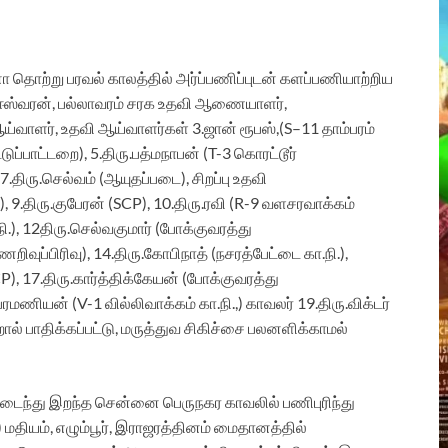
 தொற்று பரவல் காலத்தில் அர்ப்பணிப்புடன் களப்பணியாற்றிய
ஈஸ்வரன்,
பல்லாவரம் சரக உதவி ஆணையாளர்,
ய்வாளர்
,
உதவி ஆய்வாளர்கள்
3.
ஜான்
ரூபஸ்,(
S
–
11 தாம்பரம்
்டுப்பாட்டறை),
5.
திரு.பத்மநாபன் (T-3 கொரட்டூர்
7.திரு.செல்வம் (ஆயுதப்படை),
சிறப்பு உதவி
),
9
.திரு.குபேரன் (SCP),
10
.திரு.ரவி (R-9 வளசரவாக்கம்
.), 1
2
திரு.செல்வகுமார் (போக்குவரத்து
றிவுப்பிரிவு), 1
4
.திரு.கோபிநாத் (நசரத்பேட்டை கா.நி.),
P), 1
7
.திரு.கார்த்திக்கேயன் (போக்குவரத்து
்ரமணியன் (V-1 வில்லிவாக்கம் கா.நி.,) காவலர் 1
9
.திரு.விக்டர்
பாதிக்கப்பட்டு, மருத்துவ சிகிச்சை பலனளிக்காமல்
டைந்து
இறந்த சென்னை பெருநகர காவலில் பணிபுரிந்து
 மதியம், எழும்பூர், இராஜரத்தினம் மைதானத்தில்