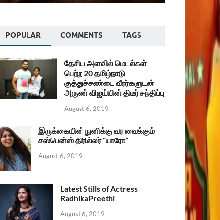
POPULAR
COMMENTS
TAGS
தேசிய அளவில் மெடல்கள்
பெற்ற 20 தமிழ்நாடு
குத்துச்சண்டை வீரர்களுடன்
அருண் விஜய்யின் திடீர் சந்திப்பு
August 6, 2019
இருக்கையின் நுனிக்கு வர வைக்கும்
சஸ்பென்ஸ் திரில்லர் “யாரோ”
August 6, 2019
Latest Stills of Actress
RadhikaPreethi
August 6, 2019