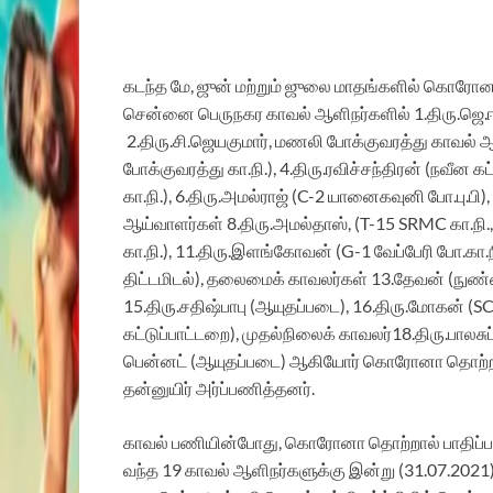
கடந்த மே, ஜுன் மற்றும் ஜுலை மாதங்களில் கொரோனா
சென்னை பெருநகர காவல் ஆளிநர்களில்
1.
திரு.ஜெ.
2.
திரு.சி.ஜெயகுமார்
,
மணலி போக்குவரத்து
காவல் ஆ
போக்குவரத்து கா.நி.),
4.
திரு.ரவிச்சந்திரன் (நவீன கட
கா.நி.
)
,
6.
திரு.அமல்ராஜ் (C-2 யானைகவுனி போ.பு.பி),
ஆய்வாளர்கள்
8
.திரு.அமல்தாஸ், (T-15 SRMC கா.நி.,
கா.நி.), 1
1
.திரு.இளங்கோவன் (G-1 வேப்பேரி போ.கா.நி
திட்டமிடல்),
தலைமைக் காவலர்கள்
1
3
.தேவன் (நுண்ண
1
5
.திரு.சதிஷ்பாபு (ஆயுதப்படை), 1
6
.திரு.மோகன் (SC
கட்டுப்பாட்டறை),
முதல்நிலைக் காவலர்
18.திரு.
பாலசுப
பென்னட்
(ஆயுதப்படை) ஆகியோர் கொரோனா தொற்றால் 
தன்னுயிர் அர்ப்பணித்தனர்.
காவல் பணியின்போது,
கொரோனா தொற்றால் பாதிப்ப
வந்த
19 காவல் ஆளிநர்களுக்கு
இன்று (31.
0
7.2021)