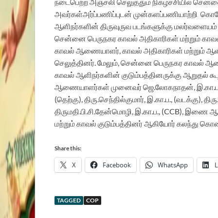
நடைபெற்ற
அஞ்சலி
செலுத்தும் நிகழ்ச்சியில் ச
அவர்கள்
அர்ப்பணிப்புடன் முன்களப்பணியாற்றி க
ஆளிநர்களின்
திருவுருவ பட
ங்களுக்கு
மலர்
வளையம் 
சென்னை பெருநகர காவல் அதிகாரிகள் மற்றும் காவல்
காவல்
ஆணையாளர், காவல்
அதிகாரிகள் மற்றும் 
செலுத்தினர்.
மேலும், சென்னை பெருநகர காவல் ஆணை
காவல் ஆளிநர்களின் குடும்பத்தினருக்கு ஆறுதல் கூ
ஆணையாளர்
கள் முனைவர் ஜெ.லோகநாதன், இ.கா.ப.,
(தெற்கு),
திரு.செந்தில்குமார், இ.கா.ப., (வடக்கு), திரு
திருமதி.பி.சி.தேன்மொழி, இ.கா.ப., (CCB),
இணை ஆ
மற்றும் காவல் குடும்பத்தினர்
ஆகியோர்
கலந்து கொ
Share this:
X
Facebook
WhatsApp
L
TAGGED
COP