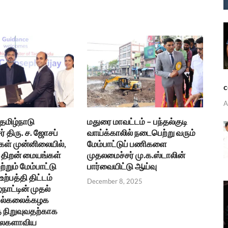
c
A
 தமிழ்நாடு
மதுரை மாவட்டம் – பந்தல்குடி
் திரு. ச. ஜோசப்
வாய்க்காலில் நடைபெற்று வரும்
கள் முன்னிலையில்,
மேம்பாட்டுப் பணிகளை
திறன் மையங்கள்
முதலமைச்சர் மு.க.ஸ்டாலின்
ற்றும் மேம்பாட்டு
பார்வையிட்டு ஆய்வு
ற்பத்தி திட்டம்
December 8, 2025
்நாட்டின் முதல்
 பல்கலைக்கழக
நிறுவுவதற்காக
உலகளாவிய