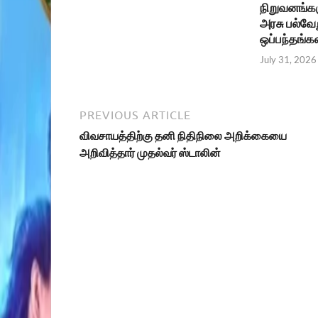
நிறுவனங்கள
அரசு பல்வேற
ஒப்பந்தங்க
July 31, 2026
PREVIOUS ARTICLE
விவசாயத்திற்கு தனி நிதிநிலை அறிக்கையை
அறிவித்தார் முதல்வர் ஸ்டாலின்