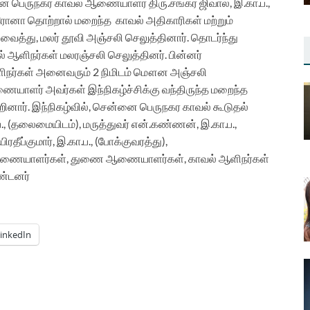
ென்னை பெருநகர காவல் ஆணையாளர்
திரு.
சங்கர் ஜிவால்
,
இ.கா.ப.,
ொரோனா தொற்றால்
மறைந்த
காவல் அதிகாரிகள் மற்றும்
வைத்து, மலர்
தூவி அஞ்சலி செலுத்தினார்.
தொடர்ந்து
 ஆளிநர்கள் மலரஞ்சலி செலுத்தினர். பின்னர்
ஆளிநர்கள் அனைவரும் 2 நிமிடம் மௌன அஞ்சலி
யாளர் அவர்கள் இந்நிகழ்ச்சிக்கு வந்திருந்த மறைந்த
றினார்.
இந்நிகழ்வில், சென்னை பெருநகர காவல் கூடுதல்
 (தலைமையிடம்), மருத்துவர் என்.கண்ணன், இ.கா.ப.,
.பிரதீப்குமார், இ.கா.ப., (போக்குவரத்து),
ணையாளர்
கள்,
துணை ஆணையாளர்கள், காவல் ஆளிநர்கள்
ண்டனர்
inkedIn