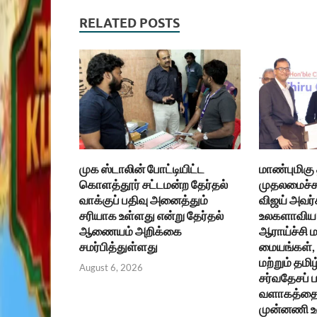
RELATED POSTS
முக ஸ்டாலின் போட்டியிட்ட
மாண்புமிகு
கொளத்தூர் சட்டமன்ற தேர்தல்
முதலமைச்சர
வாக்குப் பதிவு அனைத்தும்
விஜய் அவர்
சரியாக உள்ளது என்று தேர்தல்
உலகளாவிய 
ஆணையம் அறிக்கை
ஆராய்ச்சி ம
சமர்பித்துள்ளது
மையங்கள், உ
மற்றும் தமிழ
August 6, 2026
சர்வதேசப்
வளாகத்தை 
முன்னணி 