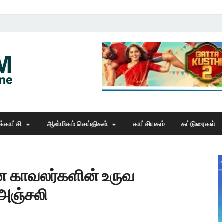
Thangam Online
online news portal
்காட்சி
ஆன்மிகம் செய்திகள்
காட்சியகம்
கட்டுரைகள்
 காவலர்களின் உருவ
அஞ்சலி