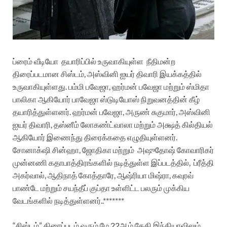
ப்ரைம் வீடியோ
தயாரிப்பில் உருவாகியுள்ள
நீதிமன்ற
திரைப்படமான சிஸ்டம், அஸ்வினி ஐயர் திவாரி இயக்கத்தில்
உருவாகியுள்ளது. பம்மி பவேஜா, ஹர்மன் பவேஜா மற்றும் ஸ்மிதா
பாலிகா ஆகியோர் பாவேஜா ஸ்டுடியோஸ் நிறுவனத்தின் கீழ்
தயாரித்துள்ளனர். ஹர்மன் பவேஜா, அருண் சுகுமார், அஸ்வினி
ஐயர் திவாரி, தஸ்னீம் லோகண்ட்வாலா மற்றும் அக்ஷத் கில்தியல்
ஆகியோர் இணைந்து திரைக்கதை எழுதியுள்ளனர்.
சோனாக்‌ஷி சின்ஹா, ஜோதிகா மற்றும்
அஷுதோஷ் கோவாரிகர்
முன்னணி கதாபாத்திரங்களில் நடித்துள்ள இப்படத்தில்,
ப்ரீத்தி
அகர்வால், ஆதிநாத் கோத்தாரே, ஆஷ்ரியா மிஷ்ரா, கவுரவ்
பாண்டே மற்றும் சயந்தீப் குப்தா உள்ளிட்ட பலரும் முக்கிய
வேடங்களில் நடித்துள்ளனர்..*******
“சிஸ்டம்” திரைப்படம் வரும் மே 22ஆம் தேதி இந்தியாவிலும்