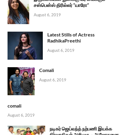
சஸ்பென்ஸ் திரில்லர் “யாரோ”
August 6, 2019
Latest Stills of Actress
RadhikaPreethi
August 6, 2019
Comali
August 6, 2019
comali
August 6, 2019
நடிகர் ஜெய்வந்த் நற்பணி இயக்க
நிர்வாகிகள் அறிமுக – ஆலோசனை