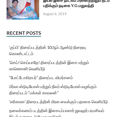
இயல் இசை நாடகம் அனைத்திலும் தடம்
பதிக்கும் நடிகை Y.G.மதுவந்தி
August 6, 2019
RECENT POSTS
‘குப்பி’ திரைப்படத்தின் 10ஆம் ஆண்டு நிறைவு
கொண்டாட்டம்
‘செய்! செய்யாதே! திரைப்படத்தின் இசை மற்றும்
காணொளி வெளியீடு
“போட்டோகிராபர்” திரைப்பட விமர்சனம்
பிர்லா ஸ்டுடியோஸ் மற்றும் நீலம் ஸ்டுடியோஸ் வழங்கும்
திரைப்படம் “மக்கள் காவலன்”
‘கரிகாலா’ திரைபடத்தின் மிரள வைக்கும் பதாகை வெளியீடு
தலைக்கணம் படத்தின் இசையப்பாளார் ஜவஹர் பரமசிவம்
இயக்குனராக அறிமுகமாகிறார்