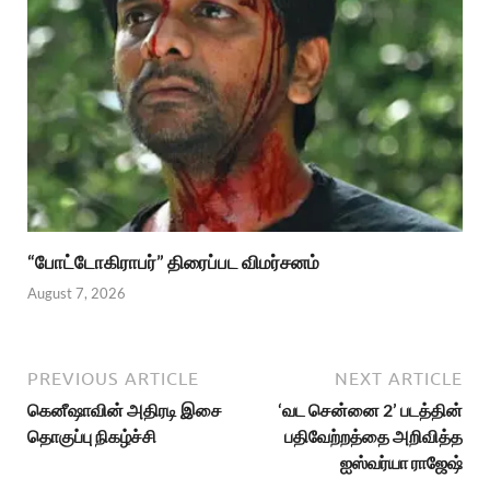
“போட்டோகிராபர்” திரைப்பட விமர்சனம்
August 7, 2026
PREVIOUS ARTICLE
NEXT ARTICLE
கெனீஷாவின் அதிரடி இசை
‘வட சென்னை 2’ படத்தின்
தொகுப்பு நிகழ்ச்சி
பதிவேற்றத்தை அறிவித்த
ஐஸ்வர்யா ராஜேஷ்