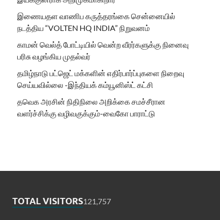
இணையதள வாணிப கருத்தரங்கை சென்னையில்
நடத்திய “VOLTEN HQ INDIA” நிறுவனம்
காமன் வெல்த் போட்டியில் வென்ற வீரர்களுக்கு நினைவு
பரிசு வழங்கிய முதல்வர்
தமிழ்நாடு பட்ஜெட் மக்களின் எதிர்பார்ப்புகளை நிறைவு
செய்யவில்லை -இந்தியக் கம்யூனிஸ்ட் கட்சி
தவெக அரசின் நிதிநிலை அறிக்கை சமச்சீரான
வளர்ச்சிக்கு வழிவகுக்கும்-வைகோ பாராட்டு
TOTAL VISITORS
121,757