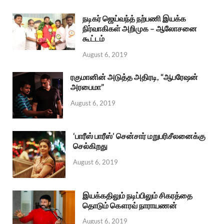
நடிகர் ஜெய்வந்த் நற்பணி இயக்க
நிர்வாகிகள் அறிமுக – ஆலோசனை
கூட்டம்
August 6, 2019
ரகுமானின் அடுத்த அதிரடி, “ஆபரேஷன்
அரபைமா”
August 6, 2019
‘பாரீஸ் பாரீஸ்’ சென்சார் மறுபரிசீலனைக்கு
செல்கிறது
August 6, 2019
இயக்கதிலும் நடிப்பிலும் சிகரத்தை
தொடும் கௌரவ் நாராயணன்
August 6, 2019