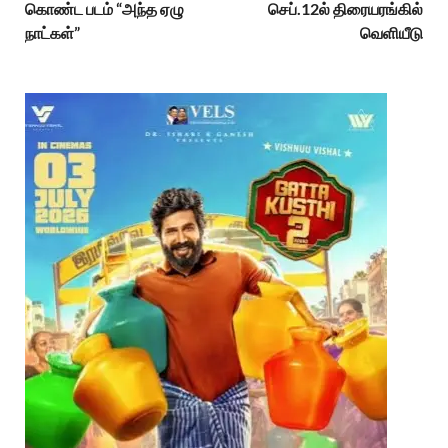
கொண்ட படம் “அந்த ஏழு
செப்.12ல் திரையரங்கில்
நாட்கள்”
வெளியீடு