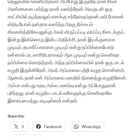
தெலுங்கில் வெளியிடுவார் அப்போது இருந்தே நான் சிவா
அண்ணனை பார்த்து தான் வளர்ந்தேன் அவருடன் ஒரு
காட்சியில் நடித்தாலும் எனக்கு சந்தோஷம்தான்.
ரவி மோகன்
ஸ்டுடியோஸ் நன்றாக வளர்ந்த பிறகு நிச்சயம்
சிவகார்த்திகேயனுக்கு அவர் விருப்பப்படி வாய்ப்பு கிடைக்கும்.
இன்று இன்னொரு இன்ப அதிர்ச்சி, நான் இயக்குனராக
முடியும், தயாரிப்பாளராக முடியும் என்று நம்பிக்கையோடு
உன்னால் பாடலாசிரியராகவும் ஆக முடியும் என்று கெனிஷா
நம்பிக்கை கொடுத்தார். அந்த நம்பிக்கையில் நான் ஒரு பாடல்
எழுதி இருக்கிறேன். அவர் அம்மாவை பற்றி எழுத சொன்னார்.
ஆனால், நான் என் அம்மாவை மனதில் நினைத்து எழுதினேன்.
அம்மா என்பது உறவு அல்ல, உணர்வு என்று அப்போதுதான்
புரிந்தது. நான் எழுதிய பாடல் வரிகளுக்கு கெனிஷாவே
இசையமைத்து பாடியுள்ளார் என்றார்.
Share this:
X
Facebook
WhatsApp