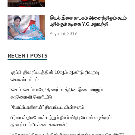
இயல் இசை நாடகம் அனைத்திலும் தடம்
பதிக்கும் நடிகை Y.G.மதுவந்தி
August 6, 2019
RECENT POSTS
‘குப்பி’ திரைப்படத்தின் 10ஆம் ஆண்டு நிறைவு
கொண்டாட்டம்
‘செய்! செய்யாதே! திரைப்படத்தின் இசை மற்றும்
காணொளி வெளியீடு
“போட்டோகிராபர்” திரைப்பட விமர்சனம்
பிர்லா ஸ்டுடியோஸ் மற்றும் நீலம் ஸ்டுடியோஸ் வழங்கும்
திரைப்படம் “மக்கள் காவலன்”
‘கரிகாலா’ திரைபடத்தின் மிரள வைக்கும் பதாகை வெளியீடு