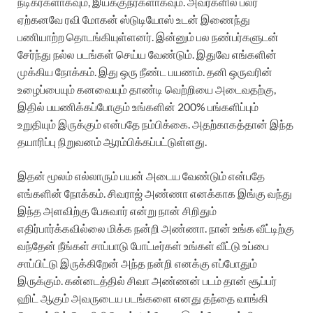
நடிகர்களாகவும், இயக்குநர்களாகவும். அவர்களில் பலர்
ஏற்கனவே ரவி மோகன் ஸ்டுடியோஸ் உடன் இணைந்து
பணியாற்ற தொடங்கியுள்ளனர். இன்னும் பல நண்பர்களுடன்
சேர்ந்து நல்ல படங்கள் செய்ய வேண்டும்.
இதுவே எங்களின்
முக்கிய நோக்கம். இது ஒரு நீண்ட பயணம். தனி ஒருவரின்
உழைப்பையும் கனவையும் தாண்டி வெற்றியை அடைவதற்கு,
இதில் பயணிக்கப்போகும் உங்களின் 200% பங்களிப்பும்
உறுதியும் இருக்கும் என்பதே நம்பிக்கை. அதற்காகத்தான் இந்த
தயாரிப்பு நிறுவனம் ஆரம்பிக்கப்பட்டுள்ளது.
இதன் மூலம் எல்லாரும் பயன் அடைய வேண்டும் என்பதே
எங்களின் நோக்கம்.
சிவராஜ் அண்ணா எனக்காக இங்கு வந்து
இந்த அளவிற்கு பேசுவார் என்று நான் சிறிதும்
எதிர்பார்க்கவில்லை மிக்க நன்றி அண்ணா. நான் உங்க வீட்டிற்கு
வந்தேன் நீங்கள் சாப்பாடு போட்டீர்கள் உங்கள் வீட்டு உப்பை
சாப்பிட்டு இருக்கிறேன் அந்த நன்றி எனக்கு எப்போதும்
இருக்கும்.
கன்னடத்தில் சிவா அண்ணன் படம் தான் சூப்பர்
ஹிட் ஆகும் அவருடைய படங்களை எனது தந்தை வாங்கி