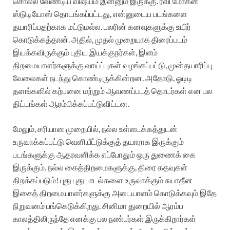
சொல்ல வேண்டிய விஷயம் இன்னும் இருக்கு. ரவி மோகன்
ஸ்டுடியோஸ் தொடங்கப்பட்டது, என்னுடைய படங்களை
தயாரிப்பதற்காக மட்டுமல்ல. பலரின் கனவுகளுக்கு உயிர்
கொடுக்கத்தான்.
அதில், முதல் முறையாக திரைப்படம்
இயக்கவிருக்கும் புதிய இயக்குநர்கள், இளம்
திறமையாளர்களுக்கு வாய்ப்புகள் வழங்கப்பட்டு, முன்தயாரிப்பு
வேலைகள் நடந்து கொண்டிருக்கின்றன.
அதோடு, ஓடிடி
தளங்களில் கற்பனை மற்றும் ஆவணப்படத் தொடர்கள் என பல
திட்டங்கள் ஆரம்பிக்கப்பட்டுவிட்டன.
மேலும், சரியான முறையில், நல்ல உள்ளடக்கத்துடன்
உருவாக்கப்பட்டு வெளியீட்டுக்குத் தயாராக இருக்கும்
படங்களுக்கு ஆதரவளிக்க எப்போதும் ஒரு துணைக் கை
இருக்கும். நல்ல கைத்திறமைகளுக்கு, திரை கதவுகள்
திறக்கப்படும்!
புது புது பாடல்களை உருவாக்கும் சுயாதீன
இசைத் திறமையாளர்களுக்கு அடையாளம் கொடுக்கவும் இதே
நிறுவனம் பங்கெடுக்கிறது.
சினிமா துறையில் ஆரம்ப
காலத்திலிருந்தே எனக்கு பல நண்பர்கள் இருக்கிறார்கள்