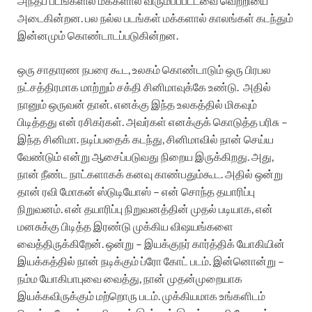
அந்தப் படங்களில் மக்களால் விரும்பப்பட்டவை வெற்றியை
அடைகின்றன. பல நல்ல படங்கள் மக்களால் காலங்கள் கடந்தும்
இன்னமும் கொண்டாடப்படுகின்றன.
ஒரு சாதாரண நபரை கூட, உலகம் கொண்டாடும் ஒரு பிரபல
நட்சத்திரமாக மாற்றும் சக்தி சினிமாவுக்கே உண்டு.
அதில்
நானும் ஒருவன் தான்.
எனக்கு இந்த உலகத்தில் மிகவும்
பிடித்தது என் ரசிகர்கள். அவர்கள் எனக்குக் கொடுத்த பரிசு –
இந்த சினிமா. நடிப்பதைக் கடந்து, சினிமாவில் நான் செய்ய
வேண்டும் என்று ஆசைப்படுவது நிறைய இருக்கிறது. அது,
நான் நீண்ட நாட்களாகக் கனவு காண்பதும்கூட.
அதில் ஒன்று
தான் ரவி மோகன் ஸ்டுடியோஸ் – என் சொந்த தயாரிப்பு
நிறுவனம். என் தயாரிப்பு நிறுவனத்தின் முதல் படியாக, என்
மனசுக்கு பிடித்த இரண்டு முக்கிய விஷயங்களை
வைத்திருக்கிறேன்.
ஒன்று – இயக்குநர் கார்த்திக் யோகியின்
இயக்கத்தில் நான் நடிக்கும் ப்ரோ கோட் படம்.
இன்னொன்று –
நம்ம யோகிபாபுவை வைத்து, நான் முதன்முறையாக
இயக்கவிருக்கும் மற்றொரு படம்.
முக்கியமாக உங்களிடம்