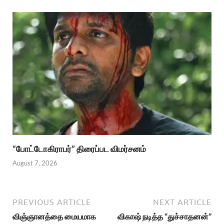
“போட்டோகிராபர்” திரைப்பட விமர்சனம்
August 7, 2026
PREVIOUS ARTICLE
NEXT ARTICLE
விஞ்ஞானத்தை மையமாக
விகாஷ் நடித்த “துச்சாதனன்”