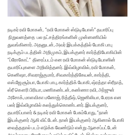
நடிகர் ரவி மோகன், “ரவி மோகன் ஸ்டுடியோஸ்” தயாரிப்பு
நிறுவனத்தை பல நட்சத்திரங்களின் முன்னணியில்
துவங்கினார். அதனுடன், அவர் இயக்கத்தில் யோகி பாபு
நடிக்கும் படத்தின் அறிமுகம், இயக்குனர் கார்த்தியோகியின்
“ப்ரோகோட்”
திரைப்படம் என ரவி மோகன் ஸ்டுடியோஸின்
தயாரிப்புகளை அறிவித்தனர்.
இவ்விழாவில், ரவி மோகன்,
கெனிஷா, சிவராஜ்குமார், சிவகார்த்திகேயன், கார்த்தி,
எஸ்.ஜே.சூர்யா, யோகி பாபு, கார்த்திக் யோகி, ஷ்ரத்தா ஸ்ரீநாத்,
ஸ்ரீ கௌரி பிரியா, மணிகண்டன், கண்ணா ரவி, அர்ஜுன்
அசோக், மாளவிகா மனோஜ், ரித்தீஷ், ஜெனிலியா, பேரரசு என
பலர் இவ்விழாவில் கலந்துக்கொண்டனர்.
இயக்குனர்,
தயாரிப்பாளர் & நடிகர் ரவி மோகன் பேசும்போது, “நான்
இயக்குனர் ஆகி விட்டேன். நான் இயக்குனர் ஆகினால் யோகி
வைத்ததால் படம் எடுக்க வேண்டும் என்று ஆசைப்பட்டேன்
அதற்கான புரோமோவும் எடுத்துவிட்டேன். இன்று என்னுடைய