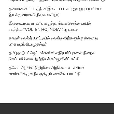
தலைக்கணம் படத்தின் இசையப்பாளார் ஜவஹர் பரமசிவம்
இயக்குனராக அறிமுகமாகிறார்
இணையதள வாணிப கருத்தரங்கை சென்னையில்
நடத்திய “VOLTEN HQ INDIA” நிறுவனம்
காமன் வெல்த் போட்டியில் வென்ற வீரர்களுக்கு நினைவு
பரிசு வழங்கிய முதல்வர்
தமிழ்நாடு பட்ஜெட் மக்களின் எதிர்பார்ப்புகளை நிறைவு
செய்யவில்லை -இந்தியக் கம்யூனிஸ்ட் கட்சி
தவெக அரசின் நிதிநிலை அறிக்கை சமச்சீரான
வளர்ச்சிக்கு வழிவகுக்கும்-வைகோ பாராட்டு