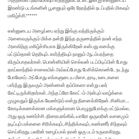
இரண்டு படங்களின் பூஜையும் ஒரே நேரத்தில் நடப்பதில் மிகவும்
மகிழ்ச்சி.******
என்னுடைய அழைப்பை ஏற்று இங்கு வந்திருக்கும்
அனைவருக்கும் மிக்க நன்றி இந்த தருணத்தில் நான் எந்த
அளவிற்கு மகிழ்ச்சியாக இருக்கிறேன் என்பது எனக்கு
மட்டும்தான் தெரியும்.
கார்த்தியும் நானும் ஆடம்பரத்தை
விரும்பாதவர்கள். பொன்னியின் செல்வன் படப்பிடிப்பின் போது
தாய்லாந்தில் சாலையில் அவ்வப்போது பேசிக்கொண்டே நடந்து
போவோம். அப்போது எங்களுடைய மீசை, தாடி, உடைகளை
பார்த்து இருவரும் அண்ணன் தம்பிகளா என்று பலர்
கேட்டிருக்கிறார்கள். அந்த ப்ரோ கோட்-ம் அன்பும் வாழ்க்கை
முழுவதும் இருக்க வேண்டும் என்று நினைக்கிறேன்.
சினிமா…
கோடிக்கணக்கான மக்களுக்கான பொழுதுபோக்கு மட்டுமல்ல,
அது ஒரு உணர்ச்சி. திரையரங்கில், யாரோ ஒருவரின் வசனமும்
நடிப்பும் மக்களை சிரிக்கவும், சிந்திக்கவும், கண்ணீர் சிந்தவும்
செய்கிறது. பலரின் உழைப்பால் தான் ஒரு படம் உருவாகிறது.