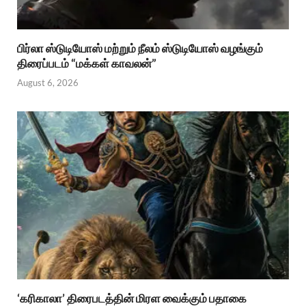
பிர்லா ஸ்டுடியோஸ் மற்றும் நீலம் ஸ்டுடியோஸ் வழங்கும்
திரைப்படம் “மக்கள் காவலன்”
August 6, 2026
‘கரிகாலா’ திரைபடத்தின் மிரள வைக்கும் பதாகை