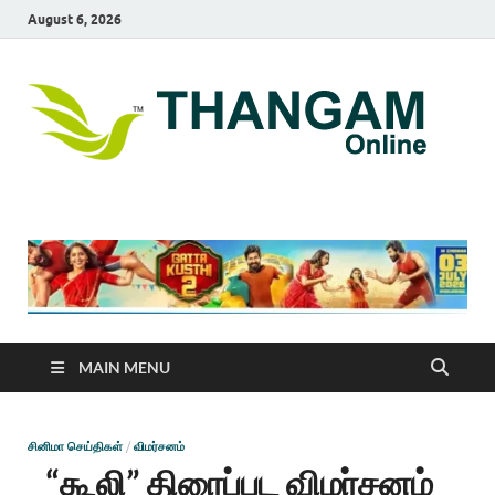
August 6, 2026
T
online
news
On
portal
MAIN MENU
சினிமா செய்திகள்
/
விமர்சனம்
“கூலி” திரைப்பட விமர்சனம்