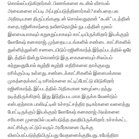
கொல்லப்படுகிறார்கள். பிணங்களை கடலில் வீசாமல்
அவைகளை எப்படி அப்புறப்படுத்தினார்கள்? என்பதை பல
அதிரடியான திருப்பங்களுடன் சொல்வதுதான் “கூலி” படத்தின்
கதை, ரஜினிகாந்தை நவீனதொழில் நுடபத்தின் மூலம்
இளமையாகவும் சுறுசுறுப்பாகவும் காட்டியிருக்கிறார் இயக்குநர்
லோகேஷ் கனகராஜ். முந்தைய படங்களில் சண்டை காட்சிகளில்
துள்ளித்துள்ளி சணடையிடும் ரஜினிகாந்த் இந்தப்படத்தில் ஒரே
இடத்தில் நின்று கொண்டு இரு கைகளையும் சிலம்பம்
சுற்றுவதுபோல் சுழற்றி சுழற்றி எதிரிகளை தாக்குவது
ரசிக்கும்படி உள்ளது. சண்டைக்காட்சிகளில் இளமைக்கால
முகத்தைக்காட்டி ரசிகர்களை கட்டிப்போட்டு விடுகிறார்
ரஜினிகாந்த். இப்படத்தில் அதிகமான உழைப்பை தந்து
நடித்திருக்கிறார். இது இந்தியபடமாக இருக்க வேண்டும்
என்பதற்காக பாலியுட்டின் உச்சநட்சத்திர நடிகர்களை வளைத்து
போட்டிருக்கும் இயக்குநர் லோகேஷ் கனகராஜ் அவர்களை
சரியான முறையில் பயன்படுத்த தவறியிருக்கிறார். உச்சக்கட்ட
காட்சிக்கு மட்டும்
வரும் அமீர்கானை பீடிக்கு
விளம்பரப்படுத்தியிருப்பது வேதனைக்குறியது. உமேந்திரா