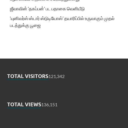
ஜீவாவின் ‘தகப்பன்’ பட பதாகை வெளியீடு
‘யுனிவர்ஸ் ஸ்டார் ஸ்டுடியோஸ்’ தயாரிப்பில் உருவாகும் முதல்
படத்துக்கு பூஜை
TOTAL VISITORS
121,342
TOTAL VIEWS
136,151