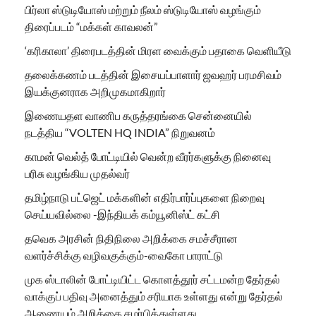
பிர்லா ஸ்டுடியோஸ் மற்றும் நீலம் ஸ்டுடியோஸ் வழங்கும்
திரைப்படம் “மக்கள் காவலன்”
‘கரிகாலா’ திரைபடத்தின் மிரள வைக்கும் பதாகை வெளியீடு
தலைக்கணம் படத்தின் இசையப்பாளார் ஜவஹர் பரமசிவம்
இயக்குனராக அறிமுகமாகிறார்
இணையதள வாணிப கருத்தரங்கை சென்னையில்
நடத்திய “VOLTEN HQ INDIA” நிறுவனம்
காமன் வெல்த் போட்டியில் வென்ற வீரர்களுக்கு நினைவு
பரிசு வழங்கிய முதல்வர்
தமிழ்நாடு பட்ஜெட் மக்களின் எதிர்பார்ப்புகளை நிறைவு
செய்யவில்லை -இந்தியக் கம்யூனிஸ்ட் கட்சி
தவெக அரசின் நிதிநிலை அறிக்கை சமச்சீரான
வளர்ச்சிக்கு வழிவகுக்கும்-வைகோ பாராட்டு
முக ஸ்டாலின் போட்டியிட்ட கொளத்தூர் சட்டமன்ற தேர்தல்
வாக்குப் பதிவு அனைத்தும் சரியாக உள்ளது என்று தேர்தல்
ஆணையம் அறிக்கை சமர்பித்துள்ளது