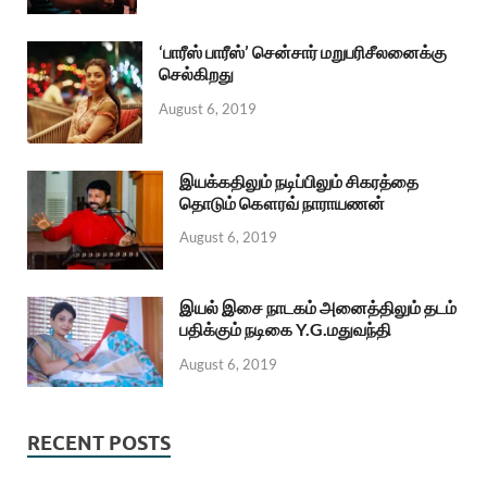
‘பாரீஸ் பாரீஸ்’ சென்சார் மறுபரிசீலனைக்கு
செல்கிறது
August 6, 2019
இயக்கதிலும் நடிப்பிலும் சிகரத்தை
தொடும் கௌரவ் நாராயணன்
August 6, 2019
இயல் இசை நாடகம் அனைத்திலும் தடம்
பதிக்கும் நடிகை Y.G.மதுவந்தி
August 6, 2019
RECENT POSTS