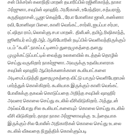
சன் பிக்சர்ஸ் கலாநிதி மாறன் தயாரிப்பில் ரஜினிகாந்த், நாகா
அர்ஜுனா, சவுபின் ஷாஹிர்.
அமீர்கான், உமேந்திரா, சத்யராஜ்,
சுருதிஹாசன், பூஜா கெஹ்டே, ரேபா மோனிகா ஜான், கண்ணா
ரவி, மோனிஷா பிளை, காளி வெங்கட், சார்லி, ஐயப்பா சர்மா,
ரட்ஷிதா ராம், லொள்ளு சபா மாறன்.
திலீபன், தமிழ், ரிஷிகாந்த்,
ஜூனியர் எம்.ஜி.ஆர்.
ஆகியோரின் நடிப்பில் வெளிவந்திருக்கும்
படம் “கூலி”. நாகப்பட்டிணம் துறைமுகத்தை தனது
முழுக்கட்டுப்பாட்டில் வைத்து உலகளவில் கடத்தல் தொழில்
செய்து வருகிறார் நாகர்ஜுனா. அவருக்கு உதவியாளராக
சவுபின் ஷாஹிர் ஆயிரக்கணக்கான கூலியாட்களை
அடிமைப்படுத்தி துறைமுகத்தை விட்டு யாரும் வெளியேறாமல்
பார்த்துக் கொள்கிறார். கூலியாக இருக்கும் காளி வெங்கட்
போலீசுக்கு தகவல் கொடுப்பதை அறிந்த சவுபின் ஷாஹிர்
அவரை கொலை செய்து கடலில் வீசிவிடுகிறார். அத்துடன்
அவ்வப்போது சில கூலியாட்களையும்
கொலை செய்து கடலில்
வீசி விடுகிறார். தாதா நாகா அர்ஜுனாவுக்கு
உடந்தையாக
இருக்கும் சில போலீஸ் அதிகாரிகள் கொலை செய்து உடலை
கடலில் வீசுவதை நிறுத்திக்
கொள்ளும்படி