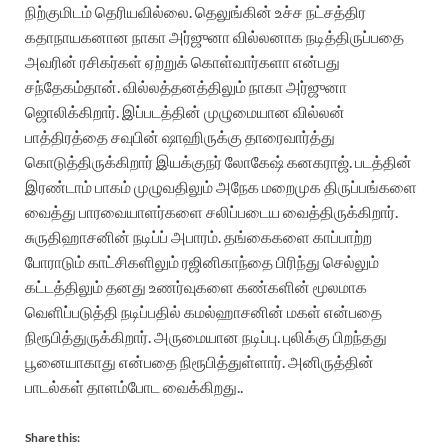
நிற்குமிடம் தெரியவில்லை. தெலுங்கின் உச்ச நட்சத்திர
கதாநாயகனான நாகா அர்ஜுனா வில்லனாக நடித்திருப்பதை
அவரின் ரசிகர்கள் ஏற்றுக் கொள்வார்களா என்பது
சந்தேகம்தான். வில்லத்தனத்திலும் நாகா அர்ஜுனா
ஜொலிக்கிறார். இப்படத்தின் முழுமையான வில்லன்
பாத்திரத்தை சவுபின் ஷாஹிருக்கு தாரைவார்த்து
கொடுத்திருக்கிறார் இயக்குநர் லோகேஷ் கனகராஜ். படத்தின்
இரண்டாம் பாகம் முழுவதிலும் அநேக மறைமுக திருப்பங்களை
வைத்து பாரவையாளர்களை சலிப்படைய வைத்திருக்கிறார்.
சுருதிஹாசனின் நடிப்ப் அபாரம். தங்கைகளை காப்பாற்ற
போராடும் காட்சிகளிலும் ரஜினிகாந்தை பிரிந்து செல்லும்
கட்டத்திலும் தனது உணர்வுகளை கண்களின் மூலமாக
வெளிப்படுத்தி நடிப்பதில் கமல்ஹாசனின் மகள் என்பதை
நிரூபித்துருக்கிறார். அருமையான நடிப்பு. புலிக்கு பிறந்தது
பூனையாகாது என்பதை நிரூபித்துள்ளார். அனிருத்தின்
பாடல்கள் தாளம்போட வைக்கிறது..
Share this: