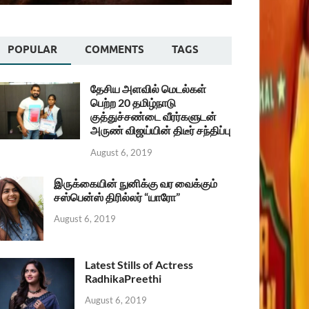
POPULAR
COMMENTS
TAGS
தேசிய அளவில் மெடல்கள்
பெற்ற 20 தமிழ்நாடு
குத்துச்சண்டை வீரர்களுடன்
அருண் விஜய்யின் திடீர் சந்திப்பு
August 6, 2019
இருக்கையின் நுனிக்கு வர வைக்கும்
சஸ்பென்ஸ் திரில்லர் “யாரோ”
August 6, 2019
Latest Stills of Actress
RadhikaPreethi
August 6, 2019