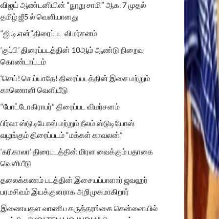
விஜய் ஆண்டனியின் “நூறு சாமி” ஆக. 7 முதல்
தமிழ் ஜீ5 ல் வெளியானது
“ஜி.டி.என்”.திரைப்பட விமர்சனம்
‘குப்பி’ திரைப்படத்தின் 10ஆம் ஆண்டு நிறைவு
கொண்டாட்டம்
‘செய்! செய்யாதே! திரைப்படத்தின் இசை மற்றும்
காணொளி வெளியீடு
“போட்டோகிராபர்” திரைப்பட விமர்சனம்
பிர்லா ஸ்டுடியோஸ் மற்றும் நீலம் ஸ்டுடியோஸ்
வழங்கும் திரைப்படம் “மக்கள் காவலன்”
‘கரிகாலா’ திரைபடத்தின் மிரள வைக்கும் பதாகை
வெளியீடு
தலைக்கணம் படத்தின் இசையப்பாளார் ஜவஹர்
பரமசிவம் இயக்குனராக அறிமுகமாகிறார்
இணையதள வாணிப கருத்தரங்கை சென்னையில்