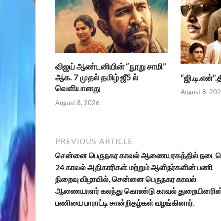
விஜய் ஆண்டனியின் “நூறு சாமி”
ஆக. 7 முதல் தமிழ் ஜீ5 ல்
“ஜி.டி.என்”
வெளியானது
August 8, 20
August 8, 2026
PREVIOUS ARTICLE
சென்னை பெருநகர காவல் ஆணையரகத்தில் நடைப
24 காவல் அதிகாரிகள் மற்றும் ஆளிநர்களின் பணி
நிறைவு விழாவில், சென்னை பெருநகர காவல்
ஆணையாளர் கலந்து கொண்டு காவல் துறையினரின
பணியை பாராட்டி சான்றிதழ்கள் வழங்கினார்.