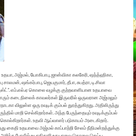
தில் உதயா, அஜ்மல், யோகிபாபு, ஜான்விகா கலகேரி, ஷந்த்ஹிகா,
ிரபு சாலமன், ஷங்கர்பாபு, ஜெயகுமார், தீபா, சுபத்ரா, டி.சிவா
்யூஸ்ட்”. எம்.எல்.ஏ கொலை வழக்கு குற்றவாளியான உதயாவை
ாளரும் கடைநிலைக் காவலர்கள் இருவரில் ஒருவரான அஜ்மலும்
கா விலுள்ள ஒரு ரவுடிக் கும்பல் துரத்துகிறது. அதிலிருந்து
ந்தில் மாறி செல்கிறார்கள். அந்த பேருந்தையும் ரவுடிக்கும்பல்
க் கொல்கிறார்கள். உதவி ஆய்வாளர் படுகாயம் அடைகிறார்.
ுந்து கைதி உதயாவை அஜ்மல் காப்பாற்றி சேலம் நீதிமன்றத்துக்கு
ை அறிந்த போலீஸ் உயரதிகாரி உதயாவை கொலை செய்ய