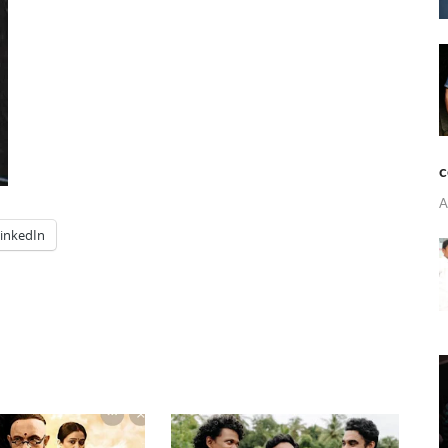
c
A
inkedIn