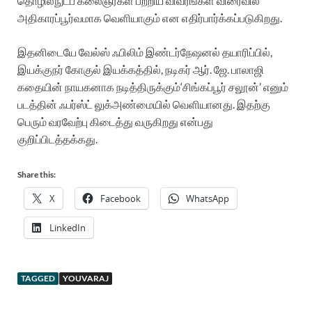
தொழில்நுட்ப
கலைஞர்கள்
பற்றிய
விவரங்கள்
விரைவில்
அதிகாரப்பூர்வமாக
வெளியாகும்
என
எதிர்பார்க்கப்படுகிறது
.
இதனிடையே
வேல்ஸ்
ஃபிலிம்
இண்டர்நேஷனல்
தயாரிப்பில்
,
இயக்குநர்
கோகுல்
இயக்கத்தில்
,
நடிகர்
ஆர்
.
ஜே
.
பாலாஜி
கதையின்
நாயகனாக
நடித்திருக்கும்
‘
சிங்கப்பூர்
சலூன்
’
எனும்
படத்தின்
ஃபர்ஸ்ட்
லுக்
அண்மையில்
வெளியானது
.
இதற்கு
பெரும்
வரவேற்பு
கிடைத்து
வருகிறது
என்பது
குறிப்பிடத்தக்கது
.
Share this:
X
Facebook
WhatsApp
LinkedIn
TAGGED
YOUVARAJ