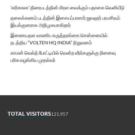
‘கரிகாலா’ திரைபடத்தின் மிரள வைக்கும் பதாகை வெளியீடு
தலைக்கணம் படத்தின் இசையப்பாளார் ஜவஹர் பரமசிவம்
இயக்குனராக அறிமுகமாகிறார்
இணையதள வாணிப கருத்தரங்கை சென்னையில்
நடத்திய “VOLTEN HQ INDIA” நிறுவனம்
காமன் வெல்த் போட்டியில் வென்ற வீரர்களுக்கு நினைவு
பரிசு வழங்கிய முதல்வர்
TOTAL VISITORS
121,957