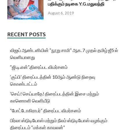
பதிக்கும் நடிகை Y.G.மதுவந்தி
August 6, 2019
RECENT POSTS
விஜய் ஆண்டனியின் “நூறு சாமி” ஆக. 7 முதல் தமிழ் ஜீ5 ல்
வெளியானது
“ஜி.டி.என்”.திரைப்பட விமர்சனம்
‘குப்பி’ திரைப்படத்தின் 10ஆம் ஆண்டு நிறைவு
கொண்டாட்டம்
‘செய்! செய்யாதே! திரைப்படத்தின் இசை மற்றும்
காணொளி வெளியீடு
“போட்டோகிராபர்” திரைப்பட விமர்சனம்
பிர்லா ஸ்டுடியோஸ் மற்றும் நீலம் ஸ்டுடியோஸ் வழங்கும்
திரைப்படம் “மக்கள் காவலன்”