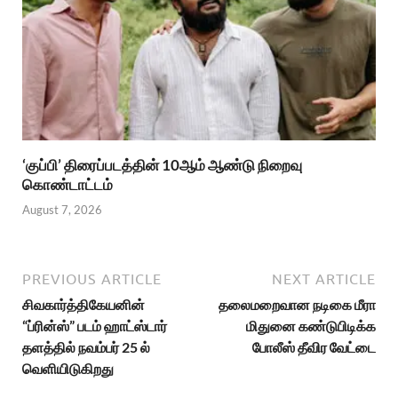
‘குப்பி’ திரைப்படத்தின் 10ஆம் ஆண்டு நிறைவு
கொண்டாட்டம்
August 7, 2026
PREVIOUS ARTICLE
NEXT ARTICLE
சிவகார்த்திகேயனின்
தலைமறைவான நடிகை மீரா
“ப்ரின்ஸ்” படம் ஹாட்ஸ்டார்
மிதுனை கண்டுபிடிக்க
தளத்தில் நவம்பர் 25 ல்
போலீஸ் தீவிர வேட்டை
வெளியிடுகிறது