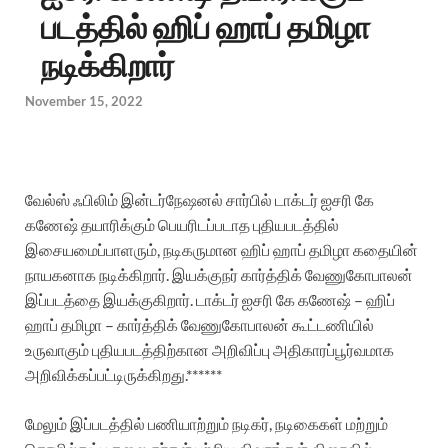
படத்தில் ஹிப் ஹாப் தமிழா
நடிக்கிறார்
November 15, 2022
வேல்ஸ்
ஃபிலிம்
இன்டர்நேஷனல்
சார்பில்
டாக்டர்
ஐசரி
கே
கணேஷ்
தயாரிக்கும்
பெயரிடப்படாத
புதிய
படத்தில்
இசையமைப்பாளரும்
,
நடிகருமான
ஹிப்
ஹாப்
தமிழா
கதையின்
நாயகனாக
நடிக்கிறார்
.
இயக்குநர்
கார்த்திக்
வேணுகோபாலன்
இப்படத்தை இயக்குகிறார்.
டாக்டர்
ஐசரி
கே
கணேஷ்
–
ஹிப்
ஹாப்
தமிழா
–
கார்த்திக்
வேணுகோபாலன்
கூட்டணியில்
உருவாகும்
புதிய
படத்திற்கான
அறிவிப்பு
அதிகாரப்பூர்வமாக
அறிவிக்கப்பட்டிருக்கிறது
.******
மேலும்
இப்படத்தில்
பணியாற்றும்
நடிகர்
,
நடிகைகள்
மற்றும்