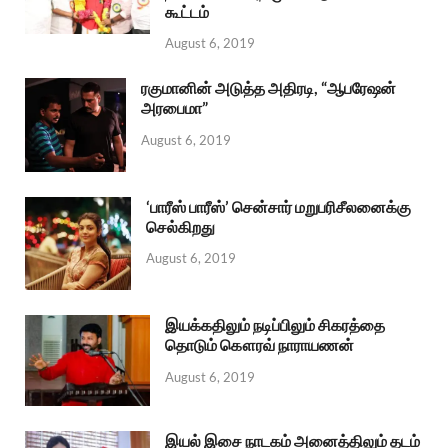
கூட்டம்
August 6, 2019
ரகுமானின் அடுத்த அதிரடி, “ஆபரேஷன்
அரபைமா”
August 6, 2019
‘பாரீஸ் பாரீஸ்’ சென்சார் மறுபரிசீலனைக்கு
செல்கிறது
August 6, 2019
இயக்கதிலும் நடிப்பிலும் சிகரத்தை
தொடும் கௌரவ் நாராயணன்
August 6, 2019
இயல் இசை நாடகம் அனைத்திலும் தடம்