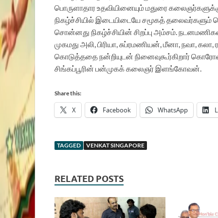
பொருளாதார உதவியினையும் மதுரை கலைஞர்களுக்கு 
நிகழ்ச்சியில் இடையிடையே சமூகத் தலைவர்களும் பொது
சொன்னது நிகழ்ச்சியின் சிறப்பு அம்சம். நடனமணிக
முகமது அலி, பிரியா, சுப்ரமணியன், மீனா, நவா, கலா
கொடுத்ததை நன்றியுடன் நினைவுகூர்கிறார் கொரோன
சிங்கப்பூரின் பன்முகக் கலைஞர் இளங்கோவன்.
Share this:
X
Facebook
WhatsApp
L
TAGGED
VENKAT SINGAPORE
RELATED POSTS