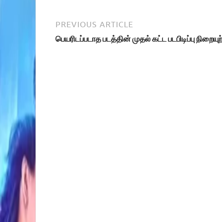
PREVIOUS ARTICLE
பெயரிடப்படாத படத்தின் முதல் கட்ட படபிடிப்பு நிறையுற