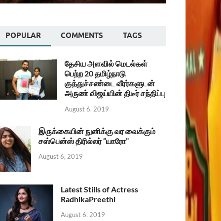
POPULAR
COMMENTS
TAGS
தேசிய அளவில் மெடல்கள்
பெற்ற 20 தமிழ்நாடு
குத்துச்சண்டை வீரர்களுடன்
அருண் விஜய்யின் திடீர் சந்திப்பு
August 6, 2019
இருக்கையின் நுனிக்கு வர வைக்கும்
சஸ்பென்ஸ் திரில்லர் “யாரோ”
August 6, 2019
Latest Stills of Actress
RadhikaPreethi
August 6, 2019