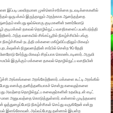
்தி என இப்படி பலவிதமான முன்னெச்சரிக்கை நடவடிக்கைகளில்
ுத்தல் ஒருபக்கம் இருந்தாலும் அதற்காக ஆனந்தத்தை
நாள் ஆனந்தம் என்பது ஒவ்வொரு குடிமகனின் உணர்வோடு
ூர் குடிமக்கள் தகவல் தொழில்நுட்ப வசதிகளைப் பயன்படுத்தி
். அந்த வகையில் சிங்கப்பூரில் நிகழ்ச்சியில் பங்கு
கழ்ச்சிகள் நடத்தி மக்களை மகிழ்விப்பதிலும் மிகவும்
்‌ஷன்ஸ் நிறுவனத்தின் சார்பில் சென்ற 9ம் தேதி
ினரோடு சேர்ந்து மிகவும் சிறப்பாக கொண்டாடினார். அருவி
ையில் இருக்கும் மக்களை தகவல் தொழில்நுட்ப வசதியின்
்ச்சி அங்கங்களை அரங்கேற்றினார். மக்களை கூட்டி அரங்கில்
இப்போது எனக்கு தனித்தனியாகச் சென்று கலைஞர்களை
ெய்து அவற்றை தொழில்நுட்ப கலைஞர்களின் உதவியுடன் எடிட்
ியாசமான அனுபவத்தை கொடுத்துள்ளார். என்னால் முடிந்தவரை
் ஒத்துழைப்போடு நிகழ்ச்சிகள் செய்து வருகிறேன் என்று
ை இளவல் இளங்கோவன். அவ்வப்போது தன்னால் இயன்ற