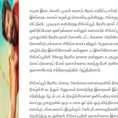
சமூக இடைவெளி, முகக் கவசம், நோய் எதிர்ப்பு சக
இன்றைய உலகம் சுழன்று கொண்டிருக்கிறது. அச்சுற
விட்டுவிட முடியுமா என்கிறது சிங்கப்பூர். தேசிய
ஒன்றிப்போன ஒன்றல்லவா என்னும் வகையில் சிங்கப்ப
முகநூலில் தேசியநாள் கொண்டாட்டங்களை அரங்கேற்றினர
கொண்டு மக்களை சிரிக்க வைப்பதிலும் அருமையான நி
புகழ்பெற்ற இளங்கோவன் தன்னுடைய இளங்கோவன புரடக
சிங்கப்பூரின் 56வது தேசிய நாளை தன்னுடைய குழுவ
கொட்டுவதைப் போல் நகைச்சுவை கலந்து பேசி தனிம
துணையோடு சந்தோஷத்தில் ஆழ்த்தினார்.
சிங்கப்பூர் தேசிய கொடி அலங்கார வளைவுகளில் நிகழ
நிகழ்ச்சி நடத்தும் அனுபவம் கொடுத்த இறைவன் 
சந்தித்து ஆடல் பாடல் நிகழ்ச்சிகளை ஒளிப்பதிவு ச
செய்து முகநூலில் ஒரு படமாக ஓட்டும் ஒரு வித்த
எனக்கு பக்கபலமாய் இருக்கும் அன்புக் கலைஞர்களின
நெகிழ்ந்து கூறுகிறார் சிங்கப்பூரின் நகைச்சுவ