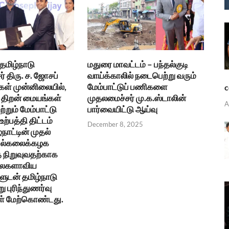
 தமிழ்நாடு
மதுரை மாவட்டம் – பந்தல்குடி
் திரு. ச. ஜோசப்
வாய்க்காலில் நடைபெற்று வரும்
கள் முன்னிலையில்,
மேம்பாட்டுப் பணிகளை
c
திறன் மையங்கள்
முதலமைச்சர் மு.க.ஸ்டாலின்
A
ற்றும் மேம்பாட்டு
பார்வையிட்டு ஆய்வு
ற்பத்தி திட்டம்
December 8, 2025
்நாட்டின் முதல்
 பல்கலைக்கழக
நிறுவுவதற்காக
உலகளாவிய
ுடன் தமிழ்நாடு
ு புரிந்துணர்வு
ள் மேற்கொண்டது.