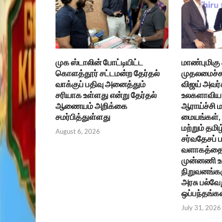
முக ஸ்டாலின் போட்டியிட்ட
மாண்புமிகு
கொளத்தூர் சட்டமன்ற தேர்தல்
முதலமைச்சர
வாக்குப் பதிவு அனைத்தும்
விஜய் அவர்
சரியாக உள்ளது என்று தேர்தல்
உலகளாவிய 
ஆணையம் அறிக்கை
ஆராய்ச்சி ம
சமர்பித்துள்ளது
மையங்கள், உ
மற்றும் தமிழ
August 6, 2026
சர்வதேசப்
வளாகத்தை 
முன்னணி 
நிறுவனங்கள
அரசு பல்வேற
ஒப்பந்தங்க
July 31, 2026