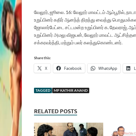
வேலூர், ஜூலை. 16: வேலூர் மாவட்டம் ஆம்பூரில், ந
உறுப்பினர் கதிர் ஆனந்த் திறந்து வைத்து பொதுமக்க
ஜோலார்பேட்டை சட்டமன்ற உறுப்பினர் க. தேவராஜ், ஆம்ப
உறுப்பினர் அமலு விஜயன், வேலூர் மாவட்ட ஆட்சித்த
சக்கரவர்த்தி, மற்றும் பலர் கலந்துகொண்டனர்.
Share this:
X
Facebook
WhatsApp
L
TAGGED
MP KATHIR ANAND
RELATED POSTS