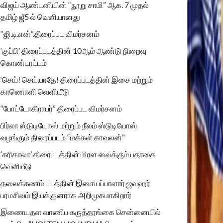
விஜய் ஆண்டனியின் “நூறு சாமி” ஆக. 7 முதல்
தமிழ் ஜீ5 ல் வெளியானது
“ஜி.டி.என்”.திரைப்பட விமர்சனம்
‘குப்பி’ திரைப்படத்தின் 10ஆம் ஆண்டு நிறைவு
கொண்டாட்டம்
‘செய்! செய்யாதே! திரைப்படத்தின் இசை மற்றும்
காணொளி வெளியீடு
“போட்டோகிராபர்” திரைப்பட விமர்சனம்
பிர்லா ஸ்டுடியோஸ் மற்றும் நீலம் ஸ்டுடியோஸ்
வழங்கும் திரைப்படம் “மக்கள் காவலன்”
‘கரிகாலா’ திரைபடத்தின் மிரள வைக்கும் பதாகை
வெளியீடு
தலைக்கணம் படத்தின் இசையப்பாளார் ஜவஹர்
பரமசிவம் இயக்குனராக அறிமுகமாகிறார்
இணையதள வாணிப கருத்தரங்கை சென்னையில்