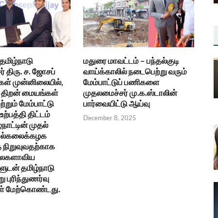
 தமிழ்நாடு
மதுரை மாவட்டம் – பந்தல்குடி
் திரு. ச. ஜோசப்
வாய்க்காலில் நடைபெற்று வரும்
கள் முன்னிலையில்,
மேம்பாட்டுப் பணிகளை
திறன் மையங்கள்
முதலமைச்சர் மு.க.ஸ்டாலின்
ற்றும் மேம்பாட்டு
பார்வையிட்டு ஆய்வு
ற்பத்தி திட்டம்
December 8, 2025
்நாட்டின் முதல்
 பல்கலைக்கழக
நிறுவுவதற்காக
உலகளாவிய
ுடன் தமிழ்நாடு
ு புரிந்துணர்வு
ள் மேற்கொண்டது.