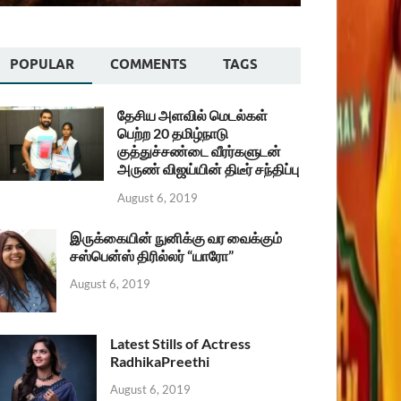
POPULAR
COMMENTS
TAGS
தேசிய அளவில் மெடல்கள்
பெற்ற 20 தமிழ்நாடு
குத்துச்சண்டை வீரர்களுடன்
அருண் விஜய்யின் திடீர் சந்திப்பு
August 6, 2019
இருக்கையின் நுனிக்கு வர வைக்கும்
சஸ்பென்ஸ் திரில்லர் “யாரோ”
August 6, 2019
Latest Stills of Actress
RadhikaPreethi
August 6, 2019