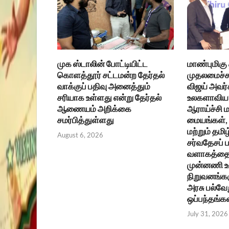
முக ஸ்டாலின் போட்டியிட்ட
மாண்புமிகு
கொளத்தூர் சட்டமன்ற தேர்தல்
முதலமைச்சர
வாக்குப் பதிவு அனைத்தும்
விஜய் அவர்
சரியாக உள்ளது என்று தேர்தல்
உலகளாவிய 
ஆணையம் அறிக்கை
ஆராய்ச்சி ம
சமர்பித்துள்ளது
மையங்கள், உ
மற்றும் தமிழ
August 6, 2026
சர்வதேசப்
வளாகத்தை 
முன்னணி 
நிறுவனங்கள
அரசு பல்வேற
ஒப்பந்தங்க
July 31, 2026