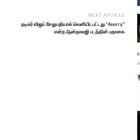
NEXT ARTICLE
நடிகர் விஜய் சேதுபதியால் வெளியிடபட்டது “4sorry”
என்ற ஆன்தாலஜி படத்தின் பதாகை
c
A