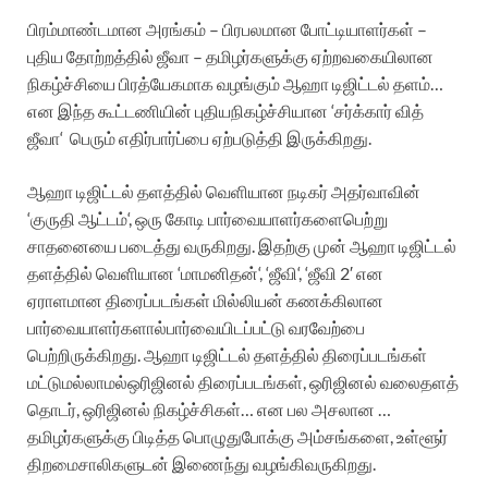
பிரம்மாண்டமான
அரங்கம்
–
பிரபலமான
போட்டியாளர்கள்
–
புதிய
தோற்றத்தில்
ஜீவா
–
தமிழர்களுக்கு
ஏற்ற
வகையிலான
நிகழ்ச்சியை
பிரத்யேகமாக
வழங்கும்
ஆஹா
டிஜிட்டல்
தளம்
…
என
இந்த
கூட்டணியின்
புதிய
நிகழ்ச்சியான
‘
சர்க்கார்
வித்
ஜீவா
‘
பெரும்
எதிர்பார்ப்பை
ஏற்படுத்தி
இருக்கிறது
.
ஆஹா
டிஜிட்டல்
தளத்தில்
வெளியான
நடிகர்
அதர்வாவின்
‘
குருதி
ஆட்டம்
‘,
ஒரு
கோடி
பார்வையாளர்களை
பெற்று
சாதனையை
படைத்து
வருகிறது
.
இதற்கு
முன்
ஆஹா
டிஜிட்டல்
தளத்தில்
வெளியான
‘
மாமனிதன்
‘, ‘
ஜீவி
‘, ‘
ஜீவி
2′
என
ஏராளமான
திரைப்படங்கள்
மில்லியன்
கணக்கிலான
பார்வையாளர்களால்
பார்வையிடப்பட்டு
வரவேற்பை
பெற்றிருக்கிறது
.
ஆஹா
டிஜிட்டல்
தளத்தில்
திரைப்படங்கள்
மட்டுமல்லாமல்
ஒரிஜினல்
திரைப்படங்கள்
,
ஒரிஜினல்
வலைதளத்
தொடர்
,
ஒரிஜினல்
நிகழ்ச்சிகள்
…
என
பல
அசலான
…
தமிழர்களுக்கு
பிடித்த
பொழுதுபோக்கு
அம்சங்களை
,
உள்ளூர்
திறமைசாலிகளுடன்
இணைந்து
வழங்கி
வருகிறது
.