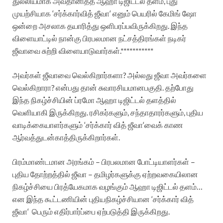
துல்லியமாக
அவதானித்த
ஆஹா
டிஜிட்டல்
தளம்
,
புது
முயற்சியாக
‘
சர்க்கார்
வித்
ஜீவா
‘
எனும்
பெயரில்
கேமிங்
ஷோ
ஒன்றை
அசலாக
தயாரித்து
ஒளிபரப்பவிருக்கிறது
.
இந்த
விளையாட்டில்
நான்கு
பிரபலமான
நட்சத்திரங்கள்
நடிகர்
ஜீவாவை
சுற்றி
விளையாடுவார்கள்
.***********
அவர்கள்
ஜீவாவை
வெல்கிறார்களா
?
அல்லது
ஜீவா
அவர்களை
வெல்கிறாரா
?
என்பது
தான்
சுவாரசியமான
பகுதி
.
தற்போது
இந்த
நிகழ்ச்சியின்
ப்ரமோ
ஆஹா
டிஜிட்டல்
தளத்தில்
வெளியாகி
இருக்கிறது
.
ரசிகர்களும்
,
சந்தாதாரர்களும்
,
புதிய
வாடிக்கையாளர்களும்
‘
சர்க்கார்
வித்
ஜீவா
‘
வைக்
காண
ஆர்வத்துடன்
காத்திருக்கிறார்கள்
.
பிரம்மாண்டமான
அரங்கம்
–
பிரபலமான
போட்டியாளர்கள்
–
புதிய
தோற்றத்தில்
ஜீவா
–
தமிழர்களுக்கு
ஏற்ற
வகையிலான
நிகழ்ச்சியை
பிரத்யேகமாக
வழங்கும்
ஆஹா
டிஜிட்டல்
தளம்
…
என
இந்த
கூட்டணியின்
புதிய
நிகழ்ச்சியான
‘
சர்க்கார்
வித்
ஜீவா
‘
பெரும்
எதிர்பார்ப்பை
ஏற்படுத்தி
இருக்கிறது
.