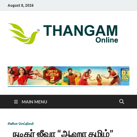
August 8, 2026
T
online
news
On
portal
MAIN MENU
சினிமா செய்திகள்
நடிகர் ஜீவா “ஆஹா தமிழ்”