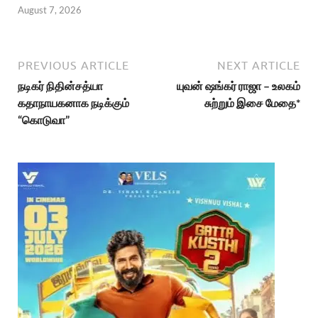
August 7, 2026
PREVIOUS ARTICLE
NEXT ARTICLE
நடிகர் நிதின்சத்யா
யுவன் ஷங்கர் ராஜா – உலகம்
கதாநாயகனாக நடிக்கும்
சுற்றும் இசை மேதை*
“கொடுவா”