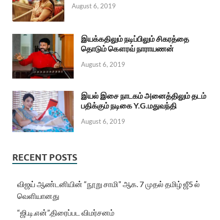
August 6, 2019
இயக்கதிலும் நடிப்பிலும் சிகரத்தை
தொடும் கௌரவ் நாராயணன்
August 6, 2019
இயல் இசை நாடகம் அனைத்திலும் தடம்
பதிக்கும் நடிகை Y.G.மதுவந்தி
August 6, 2019
RECENT POSTS
விஜய் ஆண்டனியின் “நூறு சாமி” ஆக. 7 முதல் தமிழ் ஜீ5 ல்
வெளியானது
“ஜி.டி.என்”.திரைப்பட விமர்சனம்