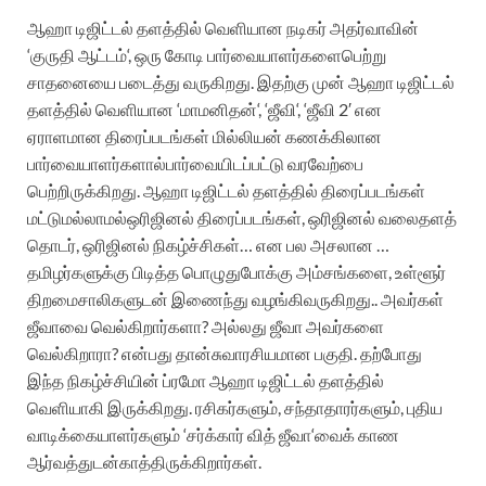
ஆஹா
டிஜிட்டல்
தளத்தில்
வெளியான
நடிகர்
அதர்வாவின்
‘
குருதி
ஆட்டம்
‘,
ஒரு
கோடி
பார்வையாளர்களை
பெற்று
சாதனையை
படைத்து
வருகிறது
.
இதற்கு
முன்
ஆஹா
டிஜிட்டல்
தளத்தில்
வெளியான
‘
மாமனிதன்
‘, ‘
ஜீவி
‘, ‘
ஜீவி
2′
என
ஏராளமான
திரைப்படங்கள்
மில்லியன்
கணக்கிலான
பார்வையாளர்களால்
பார்வையிடப்பட்டு
வரவேற்பை
பெற்றிருக்கிறது
.
ஆஹா
டிஜிட்டல்
தளத்தில்
திரைப்படங்கள்
மட்டுமல்லாமல்
ஒரிஜினல்
திரைப்படங்கள்
,
ஒரிஜினல்
வலைதளத்
தொடர்
,
ஒரிஜினல்
நிகழ்ச்சிகள்
…
என
பல
அசலான
…
தமிழர்களுக்கு
பிடித்த
பொழுதுபோக்கு
அம்சங்களை
,
உள்ளூர்
திறமைசாலிகளுடன்
இணைந்து
வழங்கி
வருகிறது
..
அவர்கள்
ஜீவாவை
வெல்கிறார்களா
?
அல்லது
ஜீவா
அவர்களை
வெல்கிறாரா
?
என்பது
தான்
சுவாரசியமான
பகுதி
.
தற்போது
இந்த
நிகழ்ச்சியின்
ப்ரமோ
ஆஹா
டிஜிட்டல்
தளத்தில்
வெளியாகி
இருக்கிறது
.
ரசிகர்களும்
,
சந்தாதாரர்களும்
,
புதிய
வாடிக்கையாளர்களும்
‘
சர்க்கார்
வித்
ஜீவா
‘
வைக்
காண
ஆர்வத்துடன்
காத்திருக்கிறார்கள்
.