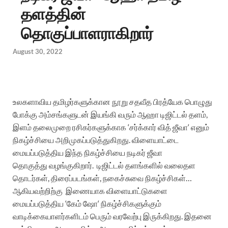
தளத்தின்
தொகுப்பாளராகிறார்
August 30, 2022
உலகளாவிய
தமிழர்களுக்கான
நூறு
சதவீத
பிரத்யேக
பொழுது
போக்கு
அம்சங்களுடன்
இயங்கி
வரும்
ஆஹா
டிஜிட்டல்
தளம்
,
இளம்
தலைமுறை
ரசிகர்களுக்காக
‘
சர்க்கார்
வித்
ஜீவா
‘
எனும்
நிகழ்ச்சியை
அறிமுகப்படுத்துகிறது
.
விளையாட்டை
மையப்படுத்திய
இந்த
நிகழ்ச்சியை
நடிகர்
ஜீவா
தொகுத்து
வழங்குகிறார்
.
டிஜிட்டல்
தளங்களில்
வலைதள
தொடர்கள்
,
திரைப்படங்கள்
,
நகைச்சுவை
நிகழ்ச்சிகள்
…
ஆகியவற்றிற்கு
இணையாக
விளையாட்டுகளை
மையப்படுத்திய
‘
கேம்
ஷோ
‘
நிகழ்ச்சிகளுக்கும்
வாடிக்கையாளர்களிடம்
பெரும்
வரவேற்பு
இருக்கிறது
.
இதனை