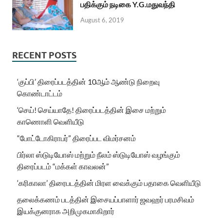
பதிக்கும் நடிகை Y.G.மதுவந்தி
August 6, 2019
RECENT POSTS
‘குப்பி’ திரைப்படத்தின் 10ஆம் ஆண்டு நிறைவு
கொண்டாட்டம்
‘செய்! செய்யாதே! திரைப்படத்தின் இசை மற்றும்
காணொளி வெளியீடு
“போட்டோகிராபர்” திரைப்பட விமர்சனம்
பிர்லா ஸ்டுடியோஸ் மற்றும் நீலம் ஸ்டுடியோஸ் வழங்கும்
திரைப்படம் “மக்கள் காவலன்”
‘கரிகாலா’ திரைபடத்தின் மிரள வைக்கும் பதாகை வெளியீடு
தலைக்கணம் படத்தின் இசையப்பாளார் ஜவஹர் பரமசிவம்
இயக்குனராக அறிமுகமாகிறார்