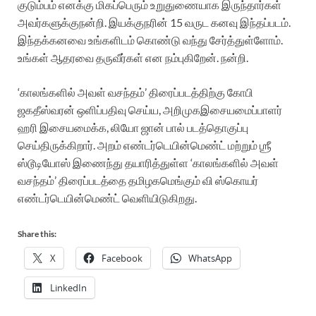
குடும்பம்
எனக்கு
மிகப்பெரும்
உறுதுணையாக
இருந்தார்கள்
அவர்களுக்கு
நன்றி
.
இயக்குநரின்
15
வருட
கனவு
இந்தப்படம்
.
இந்தக்கனவை
உங்களிடம்
கொண்டு
வந்து
சேர்த்துள்ளோம்
.
உங்கள்
ஆதரவை
தருவீர்கள்
என
நம்புகிறேன்
.
நன்றி
.
‘
காலங்களில்
அவள்
வசந்தம்
’
திரைப்படத்திற்கு
கோபி
ஜகதீஸ்வரன்
ஒளிப்பதிவு
செய்ய
,
அறிமுக
இசையமைப்பாளர்
ஹரி
இசையமைக்க
,
லியோ
ஜான்
பால்
படத்தொகுப்பு
செய்திருக்கிறார்
.
அறம்
எண்டர்டெயின்மெண்ட்
மற்றும்
ஶ்ரீ
ஸ்டூடியோஸ்
இணைந்து
தயாரித்துள்ள
‘
காலங்களில்
அவள்
வசந்தம்
’
திரைப்படத்தை
தமிழகமெங்கும்
வி
ஸ்கொயர்
எண்டர்டெயின்மெண்ட்
வெளியிடுகிறது
.
Share this:
X
Facebook
WhatsApp
LinkedIn