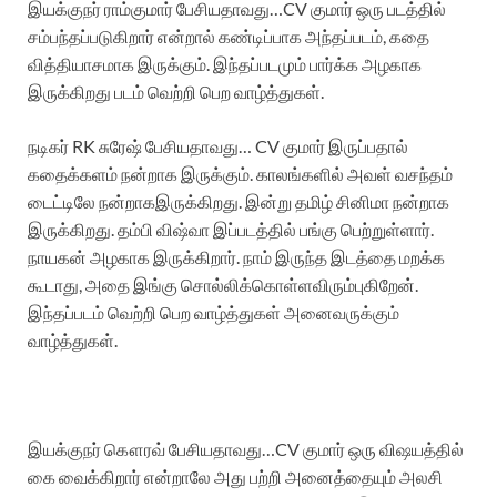
இயக்குநர்
ராம்குமார்
பேசியதாவது
…
CV
குமார்
ஒரு
படத்தில்
சம்பந்தப்படுகிறார்
என்றால்
கண்டிப்பாக
அந்தப்படம்
,
கதை
வித்தியாசமாக
இருக்கும்
.
இந்தப்படமும்
பார்க்க
அழகாக
இருக்கிறது
படம்
வெற்றி
பெற
வாழ்த்துகள்
.
நடிகர்
RK
சுரேஷ்
பேசியதாவது
…
CV
குமார்
இருப்பதால்
கதைக்களம்
நன்றாக
இருக்கும்
.
காலங்களில்
அவள்
வசந்தம்
டைட்டிலே
நன்றாக
இருக்கிறது
.
இன்று
தமிழ்
சினிமா
நன்றாக
இருக்கிறது
.
தம்பி
விஷ்வா
இப்படத்தில்
பங்கு பெற்றுள்ளார்
.
நாயகன்
அழகாக
இருக்கிறார்
.
நாம்
இருந்த
இடத்தை
மறக்க
கூடாது
,
அதை
இங்கு
சொல்லிக்கொள்ள
விரும்புகிறேன்
.
இந்தப்படம்
வெற்றி
பெற
வாழ்த்துகள்
அனைவருக்கும்
வாழ்த்துகள்
.
இயக்குநர்
கௌரவ்
பேசியதாவது
…
CV
குமார்
ஒரு
விஷயத்தில்
கை
வைக்கிறார்
என்றாலே
அது
பற்றி
அனைத்தையும்
அலசி