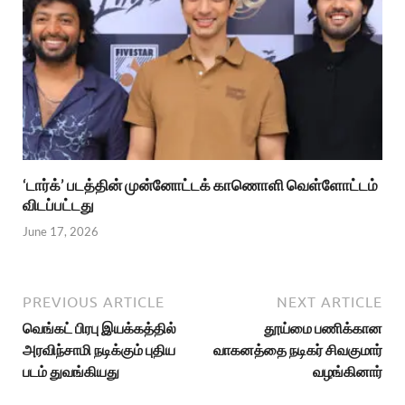
‘டார்க்’ படத்தின் முன்னோட்டக் காணொளி வெள்ளோட்டம்
விடப்பட்டது
June 17, 2026
PREVIOUS ARTICLE
NEXT ARTICLE
வெங்கட் பிரபு இயக்கத்தில்
தூய்மை பணிக்கான
அரவிந்சாமி நடிக்கும் புதிய
வாகனத்தை நடிகர் சிவகுமார்
படம் துவங்கியது
வழங்கினார்