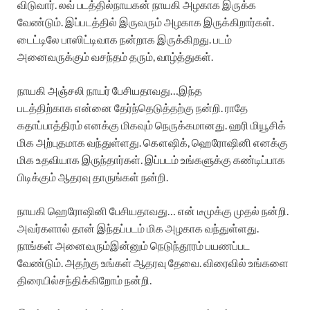
விடுவார்
.
லவ்
படத்தில்
நாயகன்
நாயகி
அழகாக
இருக்க
வேண்டும்
.
இப்படத்தில்
இருவரும்
அழகாக
இருக்கிறார்கள்
.
டைட்டிலே
பாஸிட்டிவாக
நன்றாக
இருக்கிறது
.
படம்
அனைவருக்கும்
வசந்தம்
தரும்
,
வாழ்த்துகள்
.
நாயகி
அஞ்சலி
நாயர்
பேசியதாவது
…
இந்த
படத்திற்காக
என்னை
தேர்ந்தெடுத்தற்கு
நன்றி
.
ராதே
கதாப்பாத்திரம்
எனக்கு
மிகவும்
நெருக்கமானது
.
ஹரி
மியூசிக்
மிக
அற்புதமாக
வந்துள்ளது
.
கௌஷிக்
,
ஹெரோஷினி
எனக்கு
மிக
உதவியாக
இருந்தார்கள்
.
இப்படம்
உங்களுக்கு
கண்டிப்பாக
பிடிக்கும்
ஆதரவு
தாருங்கள்
நன்றி
.
நாயகி
ஹெரோஷினி
பேசியதாவது
…
என்
டீமுக்கு
முதல்
நன்றி
.
அவர்களால்
தான்
இந்தப்படம்
மிக
அழகாக
வந்துள்ளது
.
நாங்கள்
அனைவரும்
இன்னும்
நெடுந்தூரம்
பயணப்பட
வேண்டும்
.
அதற்கு
உங்கள்
ஆதரவு
தேவை
.
விரைவில்
உங்களை
திரையில்
சந்திக்கிறோம்
நன்றி
.