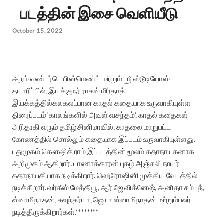
படத்தின் இசை வெளியீடு
October 15, 2022
அறம்
எண்டர்டெயின்மெண்ட்
மற்றும்
ஶ்ரீ
ஸ்டூடியோஸ்
தயாரிப்பில்
,
இயக்குநர்
ராகவ்
மிர்தாத்
இயக்கத்தில்
கலகலப்பான
காதல்
கதையாக
உருவாகியுள்ள
திரைப்படம்
‘
காலங்களில்
அவள்
வசந்தம்
’.
காதல்
கதைகள்
அரிதாகி
வரும்
தமிழ்
சினிமாவில்
,
காதலை
மாறுபட்ட
கோணத்தில்
சொல்லும்
கதையாக
இப்படம்
உருவாகியுள்ளது
.
புதுமுகம்
கௌஷிக்
ராம்
இப்படத்தின்
மூலம்
கதாநாயகனாக
அறிமுகம்
ஆகிறார்
.
டாணாக்காரன்
புகழ்
அஞ்சலி
நாயர்
கதாநாயகியாக
நடிக்கிறார்
.
ஹெரோஷினி
முக்கிய
வேடத்தில்
நடிக்கிறார்
.
வர்கீஸ்
மேத்தியூ
,
ஆர்
ஜே
விக்னேஷ்
,
அனிதா
சம்பத்
,
ஸ்வாமிநாதன்
,
சவுந்தர்யா
,
ஜெயா
ஸ்வாமிநாதன்
மற்றும்
பலர்
நடித்திருக்கிறார்கள்
.********