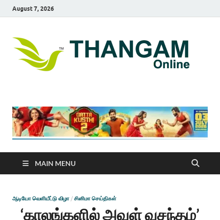
August 7, 2026
T
online
news
On
portal
MAIN MENU
ஆடியோ வெளியீட்டு விழா
/
சினிமா செய்திகள்
‘காலங்களில் அவள் வசந்தம்’