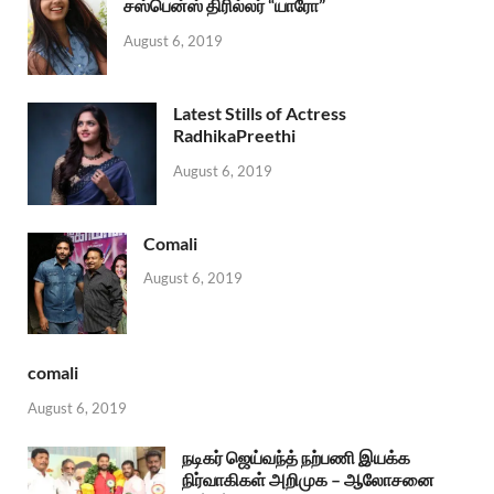
சஸ்பென்ஸ் திரில்லர் “யாரோ”
August 6, 2019
Latest Stills of Actress
RadhikaPreethi
August 6, 2019
Comali
August 6, 2019
comali
August 6, 2019
நடிகர் ஜெய்வந்த் நற்பணி இயக்க
நிர்வாகிகள் அறிமுக – ஆலோசனை