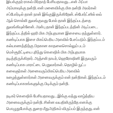
இயக்குநர்
ராகவ்
மிர்தாத்
பேசியதாவது
…
என்
அப்பா
அம்மாவுக்கு
நன்றி
.
என்
மனைவிக்கு
மிக
நன்றி
அவர்கள்
சப்போர்டில்
தான்
நான்
இங்கு
இருக்கிறேன்
.
ஸ்போர்ட்ஸில்
லவ்
ஆல்
சொல்லி
துவங்குவது
போல்
தான்
இந்தப்படத்தை
துவங்கியுள்ளேன்
.
அன்பு
தான்
இந்தப்படத்தின்
அடிப்படை
.
இந்தப்படத்தில்
ஹரி
மிக
அற்புதமான
இசையை
தந்துள்ளார்
.
கண்டிப்பாக
இசை
மிகப்பெரிய
அளவில்
பேசப்படும்
.
இந்தப்படம்
கல்யாணத்திற்கு
பிறகான
காதலை
சொல்லும்
படம்
மெச்சூரிட்டியை
புரிந்து
கௌஷிக்
மிக
அற்புதமாக
நடித்திருக்கிறார்
.
அஞ்சலி
நாயர்
,
ஹெரோஷினி
இருவரும்
கண்டிப்பாக
பாராட்டை
பெறுவார்கள்
.
தொழில்
நுட்ப
கலைஞர்கள்
அனைவரும்
மிகப்பெரிய
அளவில்
உழைத்துள்ளார்கள்
அனைவருக்கும்
என்
நன்றிகள்
.
இந்தப்படம்
கண்டிப்பாக
உங்களுக்கு
பிடிக்கும்
நன்றி
.
நடிகர்
கௌஷிக்
பேசியதாவது
…
இங்கு
வந்து
வாழ்த்திய
அனைவருக்கும்
நன்றி
.
சின்ன
வயதிலிருந்தே
எனக்கு
பொழுதுபோக்கு
துறை
மீது
அதிகம்
விருப்பம்
இருந்தது
.
என்