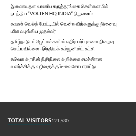
இணையதள வாணிப கருத்தரங்கை சென்னையில்
நடத்திய “VOLTEN HQ INDIA” நிறுவனம்
காமன் வெல்த் போட்டியில் வென்ற வீரர்களுக்கு நினைவு
பரிசு வழங்கிய முதல்வர்
தமிழ்நாடு பட்ஜெட் மக்களின் எதிர்பார்ப்புகளை நிறைவு
செய்யவில்லை -இந்தியக் கம்யூனிஸ்ட் கட்சி
தவெக அரசின் நிதிநிலை அறிக்கை சமச்சீரான
வளர்ச்சிக்கு வழிவகுக்கும்-வைகோ பாராட்டு
TOTAL VISITORS
121,630