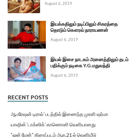
August 6, 2019
இயக்கதிலும் நடிப்பிலும் சிகரத்தை
தொடும் கௌரவ் நாராயணன்
August 6, 2019
இயல் இசை நாடகம் அனைத்திலும் தடம்
பதிக்கும் நடிகை Y.G.மதுவந்தி
August 6, 2019
RECENT POSTS
ஆபரேஷன் டிரால்’ படத்தில் இணைந்த முரளி ஷர்மா
யாஷின் ‘டாக்ஸிக்’ காணொளி வெளியானது
“ஒன் மேன்” திரைப்படம் ஆக.21 ல் வெளியீடு