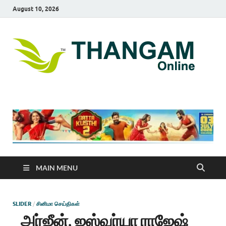
August 10, 2026
T
online
news
On
portal
MAIN MENU
SLIDER
/
சினிமா செய்திகள்
அர்ஜீன், ஐஸ்வர்யா ராஜேஷ்