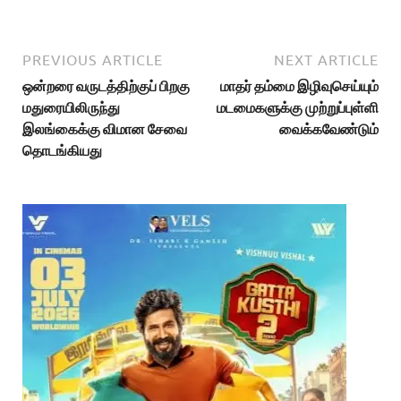
PREVIOUS ARTICLE
NEXT ARTICLE
ஒன்றரை வருடத்திற்குப் பிறகு
மாதர் தம்மை இழிவுசெய்யும்
மதுரையிலிருந்து
மடமைகளுக்கு முற்றுப்புள்ளி
இலங்கைக்கு விமான சேவை
வைக்கவேண்டும்
தொடங்கியது