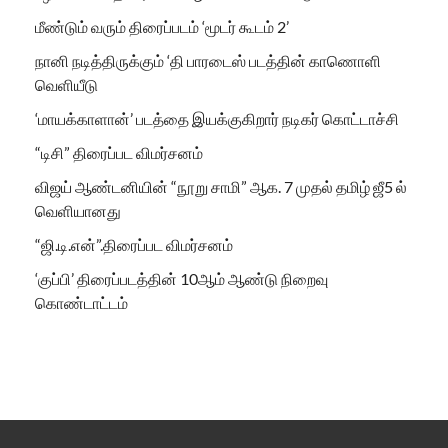
மீண்டும் வரும் திரைப்படம் ‘மூடர் கூடம் 2’
நானி நடித்திருக்கும் ‘தி பாரடைஸ் படத்தின் காணொளி
வெளியீடு
‘மாயக்காளான்’ படத்தை இயக்குகிறார் நடிகர் கொட்டாச்சி
“டிசி” திரைப்பட விமர்சனம்
விஜய் ஆண்டனியின் “நூறு சாமி” ஆக. 7 முதல் தமிழ் ஜீ5 ல்
வெளியானது
“ஜி.டி.என்”.திரைப்பட விமர்சனம்
‘குப்பி’ திரைப்படத்தின் 10ஆம் ஆண்டு நிறைவு
கொண்டாட்டம்