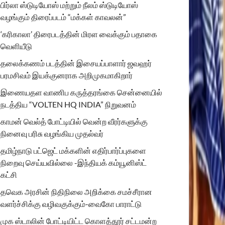
பிர்லா ஸ்டுடியோஸ் மற்றும் நீலம் ஸ்டுடியோஸ்
வழங்கும் திரைப்படம் “மக்கள் காவலன்”
‘கரிகாலா’ திரைபடத்தின் மிரள வைக்கும் பதாகை
வெளியீடு
தலைக்கணம் படத்தின் இசையப்பாளார் ஜவஹர்
பரமசிவம் இயக்குனராக அறிமுகமாகிறார்
இணையதள வாணிப கருத்தரங்கை சென்னையில்
நடத்திய “VOLTEN HQ INDIA” நிறுவனம்
காமன் வெல்த் போட்டியில் வென்ற வீரர்களுக்கு
நினைவு பரிசு வழங்கிய முதல்வர்
தமிழ்நாடு பட்ஜெட் மக்களின் எதிர்பார்ப்புகளை
நிறைவு செய்யவில்லை -இந்தியக் கம்யூனிஸ்ட்
கட்சி
தவெக அரசின் நிதிநிலை அறிக்கை சமச்சீரான
வளர்ச்சிக்கு வழிவகுக்கும்-வைகோ பாராட்டு
முக ஸ்டாலின் போட்டியிட்ட கொளத்தூர் சட்டமன்ற