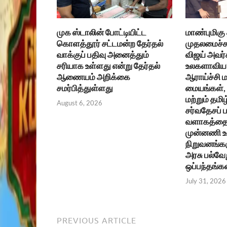
முக ஸ்டாலின் போட்டியிட்ட
மாண்புமிகு
கொளத்தூர் சட்டமன்ற தேர்தல்
முதலமைச்சர
வாக்குப் பதிவு அனைத்தும்
விஜய் அவர்
சரியாக உள்ளது என்று தேர்தல்
உலகளாவிய 
ஆணையம் அறிக்கை
ஆராய்ச்சி ம
சமர்பித்துள்ளது
மையங்கள், உ
மற்றும் தமிழ
August 6, 2026
சர்வதேசப்
வளாகத்தை 
முன்னணி 
நிறுவனங்கள
அரசு பல்வேற
ஒப்பந்தங்க
July 31, 2026
PREVIOUS ARTICLE