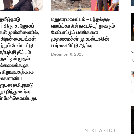
 தமிழ்நாடு
மதுரை மாவட்டம் – பந்தல்குடி
் திரு. ச. ஜோசப்
வாய்க்காலில் நடைபெற்று வரும்
கள் முன்னிலையில்,
மேம்பாட்டுப் பணிகளை
திறன் மையங்கள்
முதலமைச்சர் மு.க.ஸ்டாலின்
ற்றும் மேம்பாட்டு
பார்வையிட்டு ஆய்வு
c
ற்பத்தி திட்டம்
December 8, 2025
்நாட்டின் முதல்
A
 பல்கலைக்கழக
நிறுவுவதற்காக
உலகளாவிய
ுடன் தமிழ்நாடு
ு புரிந்துணர்வு
ள் மேற்கொண்டது.
NEXT ARTICLE