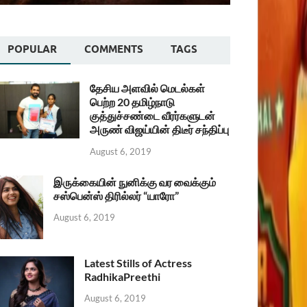
POPULAR
COMMENTS
TAGS
தேசிய அளவில் மெடல்கள்
பெற்ற 20 தமிழ்நாடு
குத்துச்சண்டை வீரர்களுடன்
அருண் விஜய்யின் திடீர் சந்திப்பு
August 6, 2019
இருக்கையின் நுனிக்கு வர வைக்கும்
சஸ்பென்ஸ் திரில்லர் “யாரோ”
August 6, 2019
Latest Stills of Actress
RadhikaPreethi
August 6, 2019