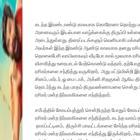
கடந்த இரண்டாண்டு காலமாக கொரோனா தொற்று பாதிப்
அனைவரும் இயல்பான வாழ்க்கைக்கு திரும்பி உள்ளன
அடைந்துள்ளது. திரைப்படங்களும் வெளியாகி மக்களி
அவர்கள் இந்த இரண்டு ஆண்டு காலமாக தனது ரசிகர்
தொலைபேசி வாயிலாகவும் வீடியோ கால் மூலமாக ரசிகர்
விசாரித்து உரையாடல் மேற்கொண்டு வந்தார், தற்போ
ரசிகர்களை சந்தித்து வருகிறார், அது மட்டுமின்ற
சினம், பார்டர், ஓ மை டாக், அக்னி சிறகுகள் ஆகிய
தொடர்ந்து கடந்த மாதம் திருவண்ணாமலை சென்ற
ரசிகர் மன்ற நிர்வாகிகளை சந்தித்தார்.
சமீபத்தில் கோயம்புத்தூர் சென்றிருந்த போதும் கோயம்ப
ரசிகர் மன்ற நிர்வாகிகளை சந்தித்தார். கடந்த வாரம
நாகப்பட்டினம், திருச்சி மாவட்டங்களை சேர்ந்த ரசிக
ரசிகர் மன்ற நிர்வாகிகளை சந்தித்து இருக்கிறார்,