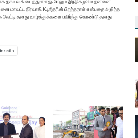
லாக தகவல் கிடைத்துள்ளது. மேலும் இந்நிகழ்வில் தன்னை
னை மாவட்ட நிர்வாகி K.ஶ்ரீதரின் பிறந்தநாள் என்பதை அறிந்த
க் வெட்டி தனது வாழ்த்துக்களை பகிர்ந்து கொண்டு தனது
inkedIn