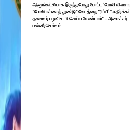
ஆளுங்கட்சியாக இருந்தபோது போட்ட “போலி விவசாய
“போலி பச்சைத் துண்டு” வேடத்தை “ரிப்பீட்” எதிர்க்கட்
தலைவர் பழனிசாமி செய்ய வேண்டாம்” – அமைச்சர்
பன்னீர்செல்வம்