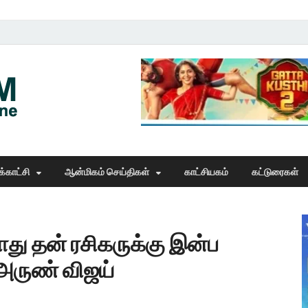
Thangam Online
online news portal
்காட்சி
ஆன்மிகம் செய்திகள்
காட்சியகம்
கட்டுரைகள்
போது தன் ரசிகருக்கு இன்ப
 அருண் விஜய்