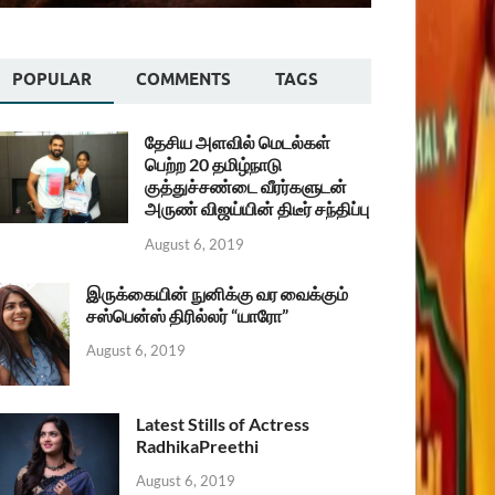
POPULAR
COMMENTS
TAGS
தேசிய அளவில் மெடல்கள்
பெற்ற 20 தமிழ்நாடு
குத்துச்சண்டை வீரர்களுடன்
அருண் விஜய்யின் திடீர் சந்திப்பு
August 6, 2019
இருக்கையின் நுனிக்கு வர வைக்கும்
சஸ்பென்ஸ் திரில்லர் “யாரோ”
August 6, 2019
Latest Stills of Actress
RadhikaPreethi
August 6, 2019