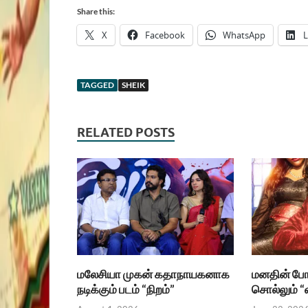
Share this:
X
Facebook
WhatsApp
L
TAGGED
SHEIK
RELATED POSTS
மலேசியா முகன் கதாநாயகனாக
மனதின் போ
நடிக்கும் படம் “நிறம்”
சொல்லும் “வ