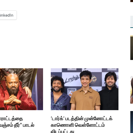
inkedIn
ராட்டத்தை
‘டார்க்’ படத்தின் முன்னோட்டக்
ஞ்சம் தீர்” பாடல்
காணொளி வெள்ளோட்டம்
விடப்பட்டது