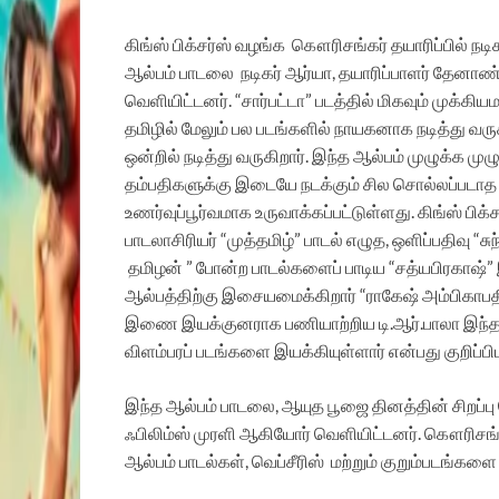
கிங்ஸ் பிக்சர்ஸ் வழங்க கௌரிசங்கர் தயாரிப்பில் நட
ஆல்பம் பாடலை நடிகர் ஆர்யா, தயாரிப்பாளர் தேனாண
வெளியிட்டனர். “சார்பட்டா” படத்தில் மிகவும் முக்கிய
தமிழில் மேலும் பல படங்களில் நாயகனாக நடித்து வரு
ஒன்றில் நடித்து வருகிறார். இந்த ஆல்பம் முழுக்க மு
தம்பதிகளுக்கு இடையே நடக்கும் சில சொல்லப்படாத
உணர்வுப்பூர்வமாக உருவாக்கப்பட்டுள்ளது. கிங்ஸ் பிக
பாடலாசிரியர் “முத்தமிழ்” பாடல் எழுத, ஒளிப்பதிவு “
தமிழன் ” போன்ற பாடல்களைப் பாடிய “சத்யபிரகாஷ்” இந
ஆல்பத்திற்கு இசையமைக்கிறார் “ராகேஷ் அம்பிகாபதி
இணை இயக்குனராக பணியாற்றிய டி.ஆர்.பாலா இந்த ஆல
விளம்பரப் படங்களை இயக்கியுள்ளார் என்பது குறிப்பி
இந்த ஆல்பம் பாடலை, ஆயுத பூஜை தினத்தின் சிறப்பு 
ஃபிலிம்ஸ் முரளி ஆகியோர் வெளியிட்டனர்.
கௌரிசங்கர
ஆல்பம் பாடல்கள், வெப்சீரிஸ் மற்றும் குறும்படங்களை 