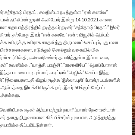
ிகர் சந்தோஷ் பிரதாப் , சவதிஸ்டா நடித்துள்ள “ஏன் கனவே”
்டாள் ஃபிலிம்ஸ் முரளி ஆகியோர் இன்று 14.10.2021 காலை
மான கதாபாத்திரத்தில் நடித்தவர் நடிகர் “சந்தோஷ் பிரதாப்” இவர்
கிறார். தற்போது இவர் “ஏன் கனவே” என்ற மியூசிக் ஆல்பம்
ழுக்க உயிருக்கு உயிராக காதலித்து திருமணம் செய்யும், புது மண
 பிரச்சனைகளை, எடுத்துச் சொல்லும் வகையில் மிக
்சர்ஸ் சார்பில் திரு.கௌரிசங்கர் தயாரித்துள்ள இப்பாடலை,
சுந்தர்” கவனிக்க , “யாஞ்சி யாஞ்சி”, “ராசாளியே” “ஆளப்போறான்
்த பாடலை பாடியுள்ளார். எடிட்டிங் “ரெஜிஷ்” செய்ய இந்த
”. இளையதளபதி விஜய் நடித்த ‘ஜில்லா, புலி’ போன்ற படங்களில்
்பத்தை இயக்கியிருக்கிறார். இவர் 50க்கும் மேற்பட்ட
டத்தக்கது.
வெளியீடாக நடிகர் ஆர்யா மற்றும் தயாரிப்பாளர் தேனாண்டாள்
் தனது நிறுவனமான கிங் பிச்சர்ஸ் மூலமாக, அடுத்தடுத்து
தயாரிக்க திட்டமிட்டுள்ளார்.